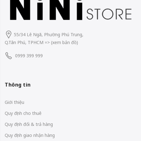
55/34 Lê Ngã, Phường Phú Trung,
Q.Tân Phú, TPHCM
=> (
xem bản đồ
)
0999 399 999
Thông tin
Giới thiệu
Quy định cho thuê
Quy định đổi & trả hàng
Quy định giao nhận hàng