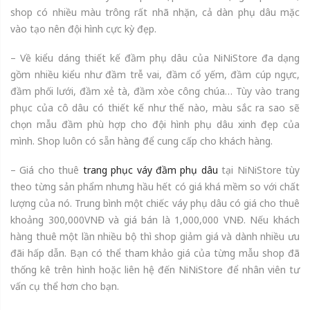
shop có nhiều màu trông rất nhã nhặn, cả dàn phụ dâu mặc
vào tạo nên đội hình cực kỳ đẹp.
– Về kiểu dáng thiết kế đầm phụ dâu của NiNiStore đa dạng
gồm nhiều kiểu như đầm trễ vai, đầm cổ yếm, đầm cúp ngực,
đầm phối lưới, đầm xẻ tà, đầm xòe công chúa… Tùy vào trang
phục của cô dâu có thiết kế như thế nào, màu sắc ra sao sẽ
chọn mẫu đầm phù hợp cho đội hình phụ dâu xinh đẹp của
mình. Shop luôn có sẵn hàng để cung cấp cho khách hàng.
– Giá cho thuê
trang phục váy đầm phụ dâu
tại NiNiStore tùy
theo từng sản phẩm nhưng hầu hết có giá khá mềm so với chất
lượng của nó. Trung bình một chiếc váy phụ dâu có giá cho thuê
khoảng 300,000VNĐ và giá bán là 1,000,000 VNĐ. Nếu khách
hàng thuê một lần nhiều bộ thì shop giảm giá và dành nhiều ưu
đãi hấp dẫn. Bạn có thể tham khảo giá của từng mẫu shop đã
thống kê trên hình hoặc liên hệ đến NiNiStore để nhân viên tư
vấn cụ thể hơn cho bạn.