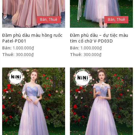
Bán, Thuê
Bán, Thuê
Đầm phù dâu màu hồng ruốc
Đầm phù dâu – dự tiệc màu
Patel-PD01
tím cổ chữ V-PD03D
Bán:
1.000.000
₫
Bán:
1.000.000
₫
Thuê:
300.000
₫
Thuê:
300.000
₫