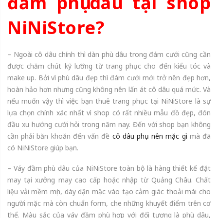
đầm phụ dâu tại shop
NiNiStore?
– Ngoài cô dâu chính thì dàn phù dâu trong đám cưới cũng cần
được chăm chút kỹ lưỡng từ trang phục cho đến kiểu tóc và
make up. Bởi vì phù dâu đẹp thì đám cưới mới trở nên đẹp hơn,
hoàn hảo hơn nhưng cũng không nên lấn át cô dâu quá mức. Và
nếu muốn vậy thì việc bạn thuê trang phục tại NiNiStore là sự
lựa chọn chính xác nhất vì shop có rất nhiều mẫu đồ đẹp, đón
đầu xu hướng cưới hỏi trong năm nay. Đến với shop bạn không
cần phải băn khoăn đến vấn đề
cô dâu phụ nên mặc gì
mà đã
có NiNiStore giúp bạn.
– Váy đầm phù dâu của NiNiStore toàn bộ là hàng thiết kế đặt
may tại xưởng may cao cấp hoặc nhập từ Quảng Châu. Chất
liệu vải mềm mịn, dày dặn mặc vào tạo cảm giác thoải mái cho
người mặc mà còn chuẩn form, che những khuyết điểm trên cơ
thể. Màu sắc của váy đầm phù hợp với đối tượng là phù dâu,