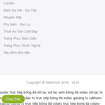
Combo
Đầm Dạ Hội - Dự Tiệc
Khuyến Mãi
Phụ kiện - đạo cụ
Thuê Áo Dài Cưới Đẹp
Trang Phục Biểu Diễn
Trang Phục Nước Ngoài
Váy đầm phù dâu
Copyright © NiniStore 2018 - 2024
xoilac trực tiếp bóng đá
xôi lạc
xoi lac
xem bóng đá xoilac
xôi lạc tv
xoilactv
xoilac
xoilac tv
trực tiếp bóng đá xoilac
gavang tv
cakhiatv
Chat Zalo
cakhia
cakhia tv
trực tiếp bóng đá colatv
truc tiep bong da colatv