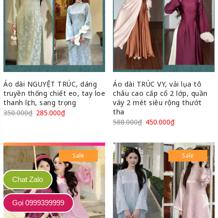
Áo dài NGUYỆT TRÚC, dáng
Áo dài TRÚC VY, vải lụa tô
truyền thống chiết eo, tay loe
châu cao cấp cổ 2 lớp, quần
thanh lịch, sang trọng
váy 2 mét siêu rộng thướt
tha
350.000
₫
285.000
₫
588.000
₫
450.000
₫
Sale
Sale
Chat Zalo
Gọi 0999399999