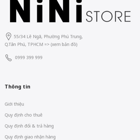
55/34 Lê Ngã, Phường Phú Trung,
Q.Tân Phú, TPHCM
=> (
xem bản đồ
)
0999 399 999
Thông tin
Giới thiệu
Quy định cho thuê
Quy định đổi & trả hàng
Quy định giao nhận hàng