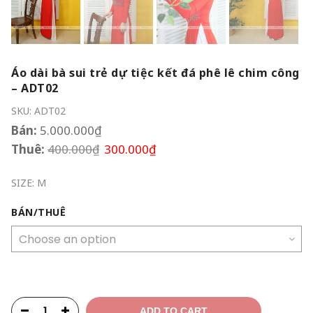
Áo dài bà sui trẻ dự tiệc kết đá phê lê chim công
– ADT02
SKU:
ADT02
Bán:
5.000.000
₫
Thuê:
400.000
₫
300.000
₫
SIZE: M
BÁN/THUÊ
ADD TO CART