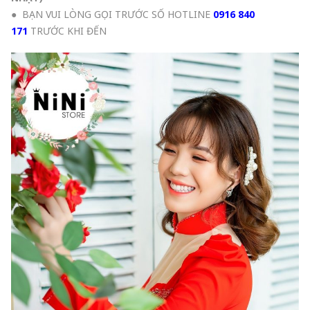
● BẠN VUI LÒNG GỌI TRƯỚC SỐ HOTLINE
0916 840
171
TRƯỚC KHI ĐẾN