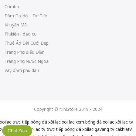
Combo
Đầm Dạ Hội - Dự Tiệc
Khuyến Mãi
Phụ kiện - đạo cụ
Thuê Áo Dài Cưới Đẹp
Trang Phục Biểu Diễn
Trang Phục Nước Ngoài
Váy đầm phù dâu
Copyright © NiniStore 2018 - 2024
xoilac trực tiếp bóng đá
xôi lạc
xoi lac
xem bóng đá xoilac
xôi lạc tv
xoilactv
xoilac
xoilac tv
trực tiếp bóng đá xoilac
gavang tv
cakhiatv
Chat Zalo