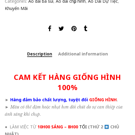
Categories:
Áo dài bà sui
,
Áo dài chụp hình
,
Áo Dài Dự Tiệc
,
Khuyến Mãi
Description
Additional information
CAM KẾT HÀNG GIỐNG HÌNH
100%
►
Hàng đảm bảo chất lượng, tuyệt đối
GIỐNG HÌNH
.
►
Màu có thể đậm hoặc nhạt hơn đôi chút do sự can thiệp của
ánh sáng khi chụp.
● LÀM VIỆC TỪ
10H00 SÁNG – 8H00
TỐI
(THỨ 2
CHỦ
NHẬT
)