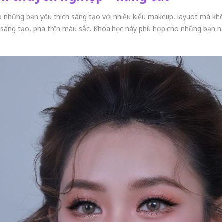
o những bạn yêu thích sáng tạo với nhiều kiểu makeup, layuot mà k
ồ sáng tạo, pha trộn màu sắc. Khóa học này phù hợp cho những bạn 