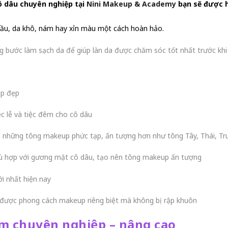
ô dâu chuyên nghiệp tại
Nini Makeup & Academy
bạn sẽ được h
u dầu, da khô, nám hay xỉn màu một cách hoàn hảo.
g bước làm sạch da để giúp làn da được chăm sóc tốt nhất trước kh
up đẹp
c lễ và tiệc đêm cho cô dâu
 những tông makeup phức tạp, ấn tượng hơn như tông Tây, Thái, Tr
ù hợp với gương mặt cô dâu, tạo nên tông makeup ấn tượng
 nhất hiện nay
h được phong cách makeup riêng biệt mà không bị rập khuôn
ểm chuyên nghiệp – nâng cao