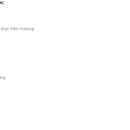
ọc:
i thực hiện makeup
ung