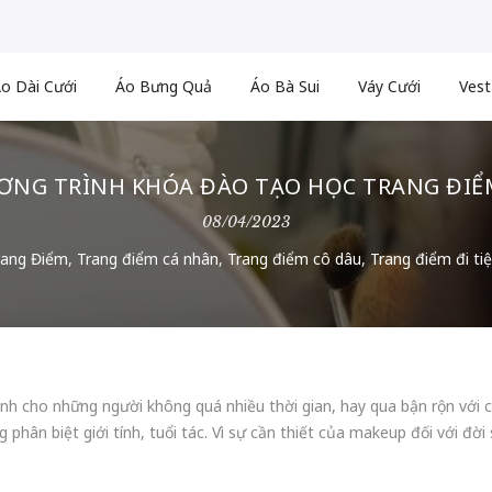
o Dài Cưới
Áo Bưng Quả
Áo Bà Sui
Váy Cưới
Vest
ƠNG TRÌNH KHÓA ĐÀO TẠO HỌC TRANG ĐIỂM
08/04/2023
rang Điểm
,
Trang điểm cá nhân
,
Trang điểm cô dâu
,
Trang điểm đi ti
h cho những người không quá nhiều thời gian, hay qua bận rộn với c
ân biệt giới tính, tuổi tác. Vì sự cần thiết của makeup đối với đời s