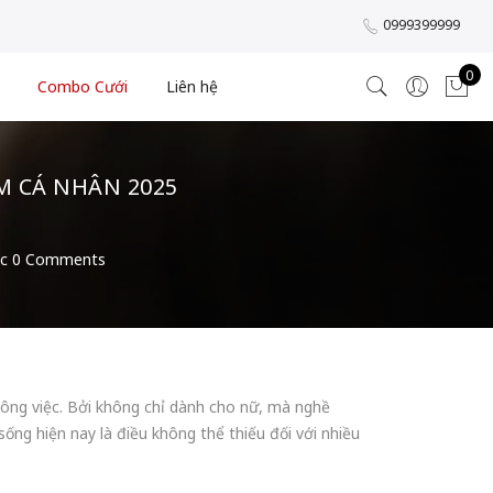
0999399999
0
Combo Cưới
Liên hệ
 CÁ NHÂN 2025
ệc
0 Comments
ông việc. Bởi không chỉ dành cho nữ, mà nghề
ống hiện nay là điều không thể thiếu đối với nhiều