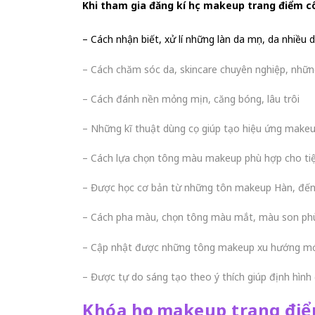
Khi tham gia đăng kí học makeup trang điểm c
– Cách nhận biết, xử lí những làn da mụn, da nhiề
– Cách chăm sóc da, skincare chuyên nghiệp, nhữn
– Cách đánh nền mỏng mịn, căng bóng, lâu trôi
– Những kĩ thuật dùng cọ giúp tạo hiệu ứng make
– Cách lựa chọn tông màu makeup phù hợp cho tiệ
– Được học cơ bản từ những tôn makeup Hàn, đến
– Cách pha màu, chọn tông màu mắt, màu son ph
– Cập nhật được những tông makeup xu hướng mới
– Được tự do sáng tạo theo ý thích giúp định hìn
Khóa học makeup trang đi