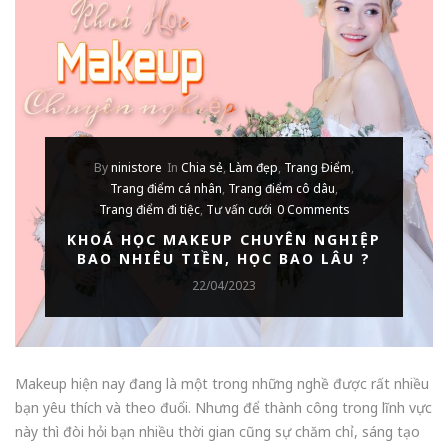
By
ninistore
In
Chia sẻ
,
Làm đẹp
,
Trang Điểm
,
Trang điểm cá nhân
,
Trang điểm cô dâu
,
Trang điểm đi tiệc
,
Tư vấn cưới
0 Comments
KHOÁ HỌC MAKEUP CHUYÊN NGHIỆP
BAO NHIÊU TIỀN, HỌC BAO LÂU ?
22/04/2023
Makeup hiện nay đang là một trong những nghề được rất nhiều
bạn yêu thích và theo đuổi. Nhưng để thành công trong lĩnh vực
này thì đòi hỏi bạn nhiều thời gian cũng sự chăm chỉ, sáng tạo