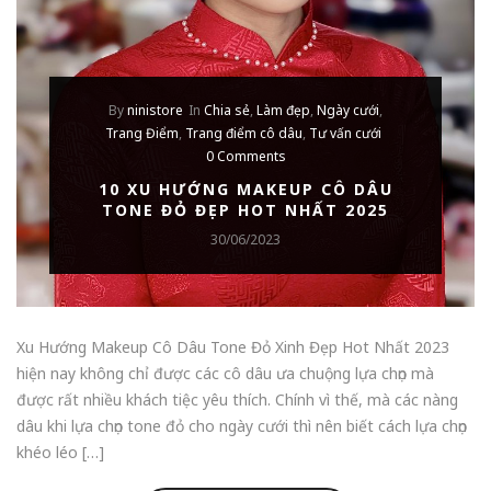
By
ninistore
In
Chia sẻ
,
Làm đẹp
,
Ngày cưới
,
Trang Điểm
,
Trang điểm cô dâu
,
Tư vấn cưới
0 Comments
10 XU HƯỚNG MAKEUP CÔ DÂU
TONE ĐỎ ĐẸP HOT NHẤT 2025
30/06/2023
Xu Hướng Makeup Cô Dâu Tone Đỏ Xinh Đẹp Hot Nhất 2023
hiện nay không chỉ được các cô dâu ưa chuộng lựa chọn mà
được rất nhiều khách tiệc yêu thích. Chính vì thế, mà các nàng
dâu khi lựa chọn tone đỏ cho ngày cưới thì nên biết cách lựa chọn
khéo léo […]