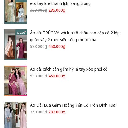
eo, tay loe thanh lịch, sang trọng
350.000
₫
285.000
₫
Áo dài TRÚC VY, vải lụa tô châu cao cấp cổ 2 lớp,
quần váy 2 mét siêu rộng thướt tha
588.000
₫
450.000
₫
Áo dài cách tân gấm hỷ lá tay xòe phối cổ
588.000
₫
450.000
₫
Áo Dài Lụa Gấm Hoàng Yến Cổ Tròn Đính Tua
350.000
₫
282.000
₫