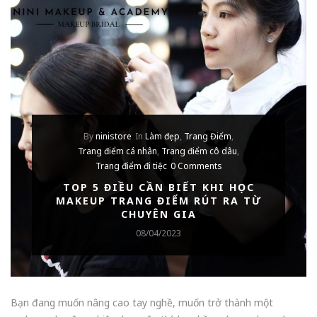
By
ninistore
In
Làm đẹp
,
Trang Điểm
,
Trang điểm cá nhân
,
Trang điểm cô dâu
,
Trang điểm đi tiệc
0 Comments
TOP 5 ĐIỀU CẦN BIẾT KHI HỌC
MAKEUP TRANG ĐIỂM RÚT RA TỪ
CHUYÊN GIA
08/04/2023
Bạn đang muốn nâng cao tay nghề, muốn trở thành một