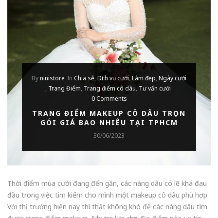
By
ninistore
In
Chia sẻ
,
Dịch vụ cưới
,
Làm đẹp
,
Ngày cưới
,
Trang Điểm
,
Trang điểm cô dâu
,
Tư vấn cưới
0 Comments
TRANG ĐIỂM MAKEUP CÔ DÂU TRỌN
GÓI GIÁ BAO NHIÊU TẠI TPHCM
30/06/2023
Thời điểm mùa cưới đang đến gần, các nàng dâu có lẽ khá đau
đầu trong việc tìm kiếm cho mình một makeup cô dâu phù hợp.
Với thị trường hiện nay thì thật không khó để các nàng dâu tìm