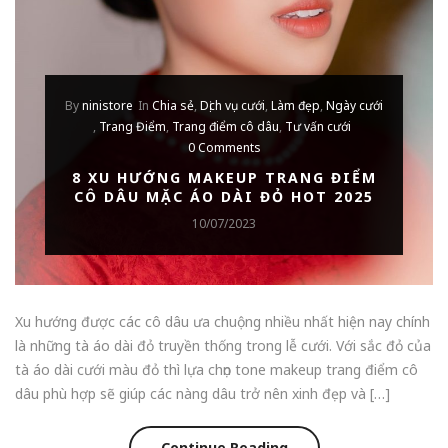
By
ninistore
In
Chia sẻ
,
Dịch vụ cưới
,
Làm đẹp
,
Ngày cưới
,
Trang Điểm
,
Trang điểm cô dâu
,
Tư vấn cưới
0 Comments
8 XU HƯỚNG MAKEUP TRANG ĐIỂM
CÔ DÂU MẶC ÁO DÀI ĐỎ HOT 2025
10/07/2023
Xu hướng được các cô dâu ưa chuộng nhiều nhất hiện nay chính
là những tà áo dài đỏ truyền thống trong lễ cưới. Với sắc đỏ của
tà áo dài cưới màu đỏ thì lựa chọn tone makeup trang điểm cô
dâu phù hợp sẽ giúp các nàng dâu trở nên xinh đẹp và […]
Continue Reading