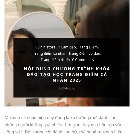
By
ninistore
In
Làm đẹp
,
Trang Điểm
,
Trang điểm cá nhân
,
Trang điểm cô dâu
,
Trang điểm đi tiệc
0 Comments
NỘI DUNG CHƯƠNG TRÌNH KHÓA
ĐÀO TẠO HỌC TRANG ĐIỂM CÁ
NHÂN 2025
08/04/2023
Makeup cá nhân hiện nay đang là xu hướng mới dành cho
những người không quá nhiều thời gian, hay qua bận rộn với
công việc. Bởi không chỉ dành cho nữ, mà nghề makeup hiện