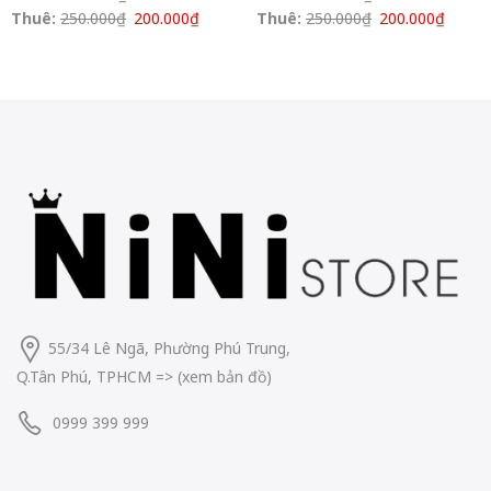
Thuê:
250.000
₫
200.000
₫
Thuê:
250.000
₫
200.000
₫
55/34 Lê Ngã, Phường Phú Trung,
Q.Tân Phú, TPHCM
=> (
xem bản đồ
)
0999 399 999