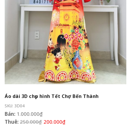
Áo dài 3D chụp hình Tết Chợ Bến Thành
SKU:
3D04
Bán:
1.000.000
₫
Thuê:
250.000
₫
200.000
₫