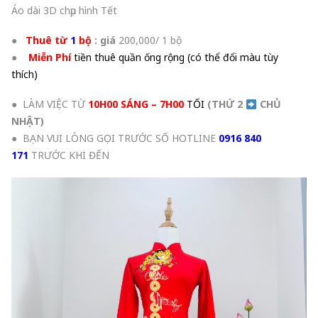
Áo dài 3D chụp hình Tết
●
Thuê từ
1
bộ
: giá
200
,000/ 1 bộ
●
Miễn Phí
tiền thuê quần ống rộng (có thể đổi màu tùy
thích)
● LÀM VIỆC TỪ
10H00 SÁNG – 7H00
TỐI
(THỨ 2
CHỦ
NHẬT
)
● BẠN VUI LÒNG GỌI TRƯỚC SỐ HOTLINE
0916 840
171
TRƯỚC KHI ĐẾN