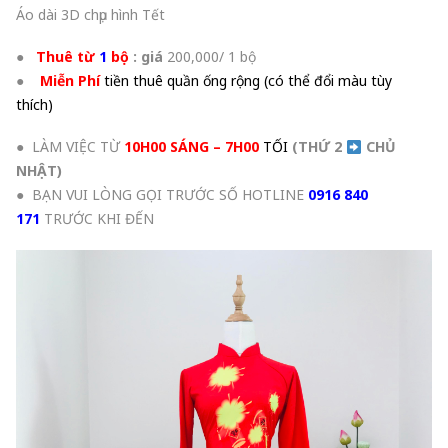
Áo dài 3D chụp hình Tết
●
Thuê từ
1
bộ
: giá
200
,000/ 1 bộ
●
Miễn Phí
tiền thuê quần ống rộng (có thể đổi màu tùy
thích)
● LÀM VIỆC TỪ
10H00 SÁNG – 7H00
TỐI
(THỨ 2
CHỦ
NHẬT
)
● BẠN VUI LÒNG GỌI TRƯỚC SỐ HOTLINE
0916 840
171
TRƯỚC KHI ĐẾN