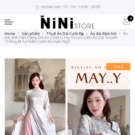
Giờ làm việc: T2 - CN : 10:00 - 20:00
0
Home
Sản phẩm
Thuê Áo Dài Cưới Đẹp
Áo dài đám hỏi
Áo
Dài Ánh Vân Dáng Ôm Eo Chiết Li Hai Tà Lụa Gấm Áo Dài Truyền
Thống Đi Sự Kiện Cưới Hỏi Dạm Ngõ
SALE