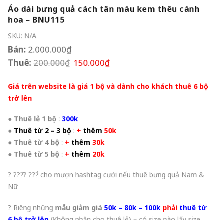
Áo dài bưng quả cách tân màu kem thêu cành
hoa – BNU115
SKU:
N/A
Bán:
2.000.000
₫
Thuê:
200.000
₫
150.000
₫
Giá trên website là giá 1 bộ và dành cho khách thuê 6 bộ
trở lên
●
Thuê lẻ 1 bộ
:
300k
●
Thuê từ 2 – 3 bộ
:
+
thêm
50k
●
Thuê từ 4 bộ
:
+
thêm
30k
●
Thuê từ 5 bộ
:
+
thêm
20k
? ???̂̃? ???́ cho mượn hashtag cưới nếu thuê bưng quả Nam &
Nữ
? Riêng những
mẫu giảm giá
50k – 80k – 100k
phải
thuê từ
6 bộ trở lên
(Không nhận cho thuê lẻ) – có size nào lấy size