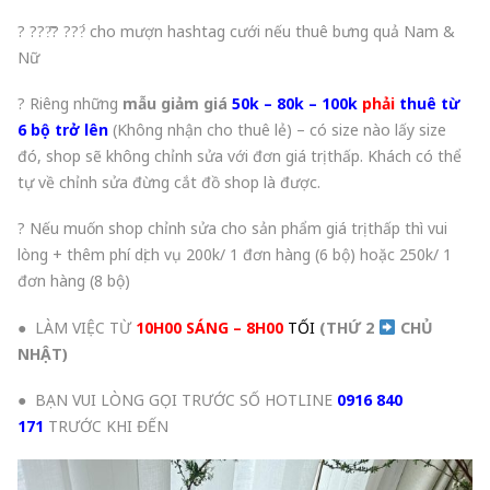
? ???̂̃? ???́ cho mượn hashtag cưới nếu thuê bưng quả Nam &
Nữ
? Riêng những
mẫu giảm giá
50k – 80k – 100k
phải
thuê từ
6 bộ trở lên
(Không nhận cho thuê lẻ) – có size nào lấy size
đó, shop sẽ không chỉnh sửa với đơn giá trị thấp. Khách có thể
tự về chỉnh sửa đừng cắt đồ shop là được.
? Nếu muốn shop chỉnh sửa cho sản phẩm giá trị thấp thì vui
lòng + thêm phí dịch vụ 200k/ 1 đơn hàng (6 bộ) hoặc 250k/ 1
đơn hàng (8 bộ)
● LÀM VIỆC TỪ
10H00 SÁNG – 8H00
TỐI
(THỨ 2
CHỦ
NHẬT
)
● BẠN VUI LÒNG GỌI TRƯỚC SỐ HOTLINE
0916 840
171
TRƯỚC KHI ĐẾN