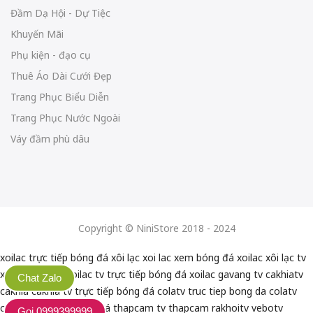
Đầm Dạ Hội - Dự Tiệc
Khuyến Mãi
Phụ kiện - đạo cụ
Thuê Áo Dài Cưới Đẹp
Trang Phục Biểu Diễn
Trang Phục Nước Ngoài
Váy đầm phù dâu
Copyright © NiniStore 2018 - 2024
xoilac trực tiếp bóng đá
xôi lạc
xoi lac
xem bóng đá xoilac
xôi lạc tv
xoilactv
xoilac
xoilac tv
trực tiếp bóng đá xoilac
gavang tv
cakhiatv
Chat Zalo
cakhia
cakhia tv
trực tiếp bóng đá colatv
truc tiep bong da colatv
colatv trực tiếp bóng đá
thapcam tv
thapcam
rakhoitv
vebotv
Gọi 0999399999