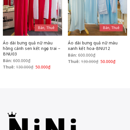
Bán, Thuê
Bán, Thuê
Áo dài bưng quả nữ màu
Áo dài bưng quả nữ màu
hồng cánh sen kết ngọc trai –
xanh kết hoa-BNU12
BNU03
Bán:
600.000
₫
Bán:
600.000
₫
Thuê:
130.000
₫
50.000
₫
Thuê:
130.000
₫
50.000
₫