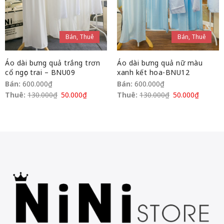
Bán, Thuê
Bán, Thuê
Áo dài bưng quả trắng trơn
Áo dài bưng quả nữ màu
cổ ngọc trai – BNU09
xanh kết hoa-BNU12
Bán:
600.000
₫
Bán:
600.000
₫
Thuê:
130.000
₫
50.000
₫
Thuê:
130.000
₫
50.000
₫