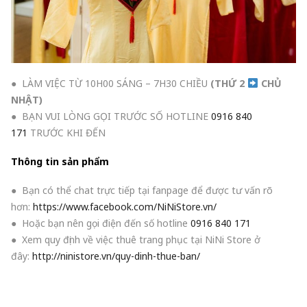
● LÀM VIỆC TỪ 10H00 SÁNG – 7H30 CHIỀU
(THỨ 2
CHỦ
NHẬT
)
● BẠN VUI LÒNG GỌI TRƯỚC SỐ HOTLINE
0916 840
171
TRƯỚC KHI ĐẾN
Thông tin sản phẩm
● Bạn có thể chat trực tiếp tại fanpage để được tư vấn rõ
hơn:
https://www.facebook.com/NiNiStore.vn/
● Hoặc bạn nên gọi điện đến số hotline
0916 840 171
● Xem quy định về việc thuê trang phục tại NiNi Store ở
đây:
http://ninistore.vn/quy-dinh-thue-ban/