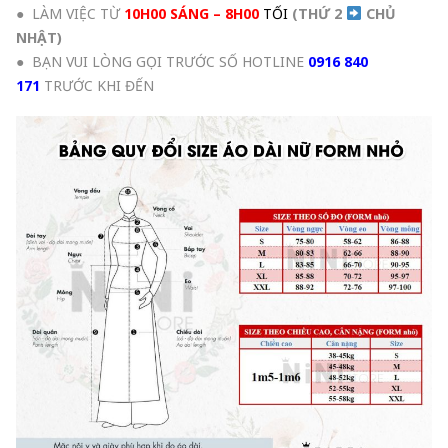
● LÀM VIỆC TỪ
10H00 SÁNG – 8H00
TỐI
(THỨ 2
CHỦ
NHẬT
)
● BẠN VUI LÒNG GỌI TRƯỚC SỐ HOTLINE
0916 840
171
TRƯỚC KHI ĐẾN