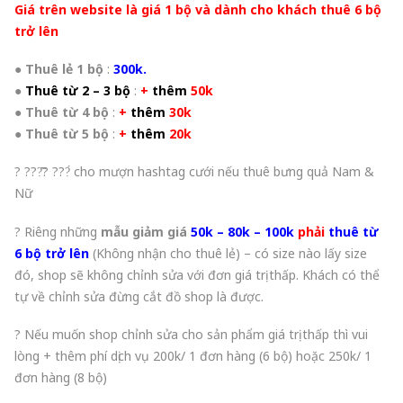
Giá trên website là giá 1 bộ và dành cho khách thuê 6 bộ
trở lên
●
Thuê lẻ 1 bộ
:
300k.
●
Thuê từ 2 – 3 bộ
:
+
thêm
50k
●
Thuê từ 4 bộ
:
+
thêm
30k
●
Thuê từ 5 bộ
:
+
thêm
20k
? ???̂̃? ???́ cho mượn hashtag cưới nếu thuê bưng quả Nam &
Nữ
? Riêng những
mẫu giảm giá
50k – 80k – 100k
phải
thuê từ
6 bộ trở lên
(Không nhận cho thuê lẻ) – có size nào lấy size
đó, shop sẽ không chỉnh sửa với đơn giá trị thấp. Khách có thể
tự về chỉnh sửa đừng cắt đồ shop là được.
? Nếu muốn shop chỉnh sửa cho sản phẩm giá trị thấp thì vui
lòng + thêm phí dịch vụ 200k/ 1 đơn hàng (6 bộ) hoặc 250k/ 1
đơn hàng (8 bộ)