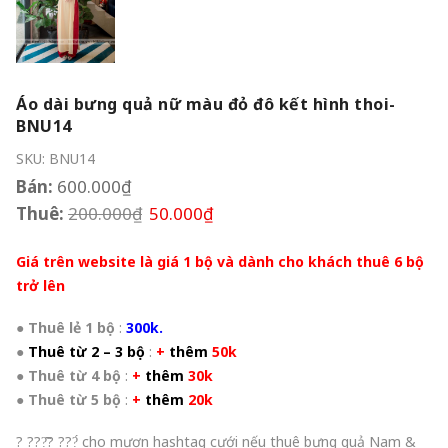
Áo dài bưng quả nữ màu đỏ đô kết hình thoi-
BNU14
SKU:
BNU14
Bán:
600.000
₫
Thuê:
200.000
₫
50.000
₫
Giá trên website là giá 1 bộ và dành cho khách thuê 6 bộ
trở lên
●
Thuê lẻ 1 bộ
:
300k.
●
Thuê từ 2 – 3 bộ
:
+
thêm
50k
●
Thuê từ 4 bộ
:
+
thêm
30k
●
Thuê từ 5 bộ
:
+
thêm
20k
? ???̂̃? ???́ cho mượn hashtag cưới nếu thuê bưng quả Nam &