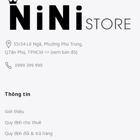
55/34 Lê Ngã, Phường Phú Trung,
Q.Tân Phú, TPHCM
=> (
xem bản đồ
)
0999 399 999
Thông tin
Giới thiệu
Quy định cho thuê
Quy định đổi & trả hàng