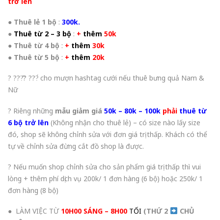
trở lên
●
Thuê lẻ 1 bộ
:
300k.
●
Thuê từ 2 – 3 bộ
:
+
thêm
50k
●
Thuê từ 4 bộ
:
+
thêm
30k
●
Thuê từ 5 bộ
:
+
thêm
20k
? ???̂̃? ???́ cho mượn hashtag cưới nếu thuê bưng quả Nam &
Nữ
? Riêng những
mẫu giảm giá
50k – 80k – 100k
phải
thuê từ
6 bộ trở lên
(Không nhận cho thuê lẻ) – có size nào lấy size
đó, shop sẽ không chỉnh sửa với đơn giá trị thấp. Khách có thể
tự về chỉnh sửa đừng cắt đồ shop là được.
? Nếu muốn shop chỉnh sửa cho sản phẩm giá trị thấp thì vui
lòng + thêm phí dịch vụ 200k/ 1 đơn hàng (6 bộ) hoặc 250k/ 1
đơn hàng (8 bộ)
● LÀM VIỆC TỪ
10H00 SÁNG – 8H00
TỐI
(THỨ 2
CHỦ