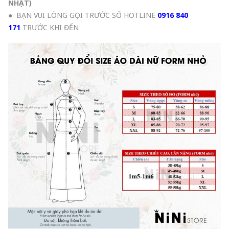
NHẬT
)
● BẠN VUI LÒNG GỌI TRƯỚC SỐ HOTLINE
0916 840
171
TRƯỚC KHI ĐẾN