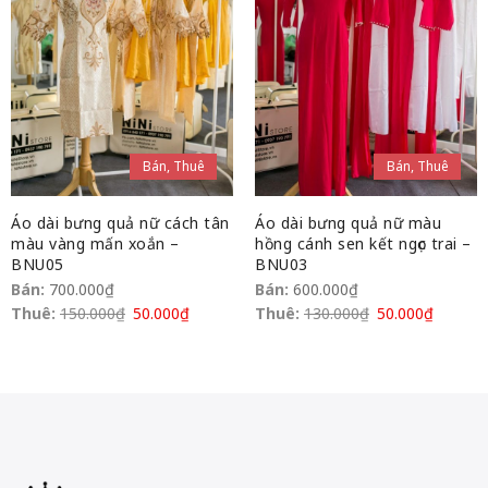
Bán, Thuê
Bán, Thuê
Áo dài bưng quả nữ cách tân
Áo dài bưng quả nữ màu
màu vàng mấn xoắn –
hồng cánh sen kết ngọc trai –
BNU05
BNU03
Bán:
700.000
₫
Bán:
600.000
₫
Thuê:
150.000
₫
50.000
₫
Thuê:
130.000
₫
50.000
₫