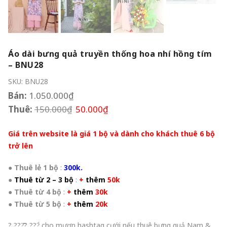
Áo dài bưng quả truyền thống hoa nhí hồng tím
– BNU28
SKU:
BNU28
Bán:
1.050.000
₫
Thuê:
150.000
₫
50.000
₫
Giá trên website là giá 1 bộ và dành cho khách thuê 6 bộ
trở lên
●
Thuê lẻ 1 bộ
:
300k.
●
Thuê từ 2 – 3 bộ
:
+
thêm
50k
●
Thuê từ 4 bộ
:
+
thêm
30k
●
Thuê từ 5 bộ
:
+
thêm
20k
? ???̂̃? ???́ cho mượn hashtag cưới nếu thuê bưng quả Nam &