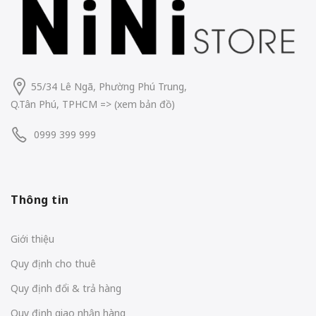
55/34 Lê Ngã, Phường Phú Trung,
Q.Tân Phú, TPHCM
=> (
xem bản đồ
)
0999 399 999
Thông tin
Giới thiệu
Quy định cho thuê
Quy định đổi & trả hàng
Quy định giao nhận hàng