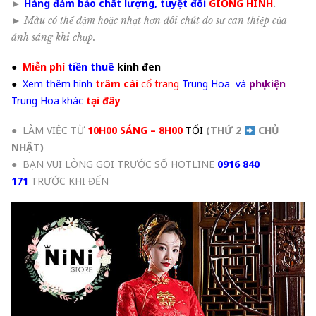
►
Hàng đảm bảo chất lượng, tuyệt đối
GIỐNG HÌNH
.
►
Màu có thể đậm hoặc nhạt hơn đôi chút do sự can thiệp của
ánh sáng khi chụp.
●
Miễn phí
tiền thuê
kính đen
●
Xem thêm hình
trâm cài
cổ trang
Trung Hoa và
phụ kiện
Trung Hoa khác
tại đây
● LÀM VIỆC TỪ
10H00 SÁNG – 8H00
TỐI
(THỨ 2
CHỦ
NHẬT
)
● BẠN VUI LÒNG GỌI TRƯỚC SỐ HOTLINE
0916 840
171
TRƯỚC KHI ĐẾN