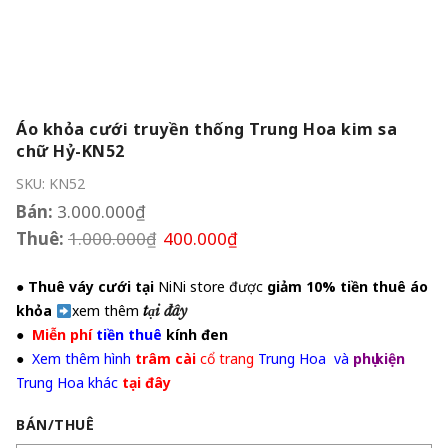
Áo khỏa cưới truyền thống Trung Hoa kim sa
chữ Hỷ-KN52
SKU:
KN52
Bán:
3.000.000
₫
Thuê:
1.000.000
₫
400.000
₫
●
Thuê váy cưới tại
NiNi store được
giảm 10% tiền thuê áo
khỏa
xem thêm
t
ại đây
●
Miễn phí
tiền thuê
kính đen
●
Xem thêm hình
trâm cài
cổ trang
Trung Hoa và
phụ kiện
Trung Hoa khác
tại đây
BÁN/THUÊ