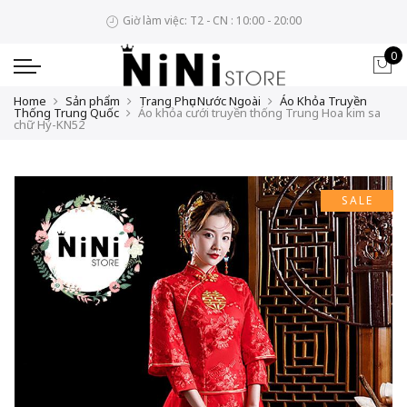
Giờ làm việc: T2 - CN : 10:00 - 20:00
0
Home
Sản phẩm
Trang Phục Nước Ngoài
Áo Khỏa Truyền
Thống Trung Quốc
Áo khỏa cưới truyền thống Trung Hoa kim sa
chữ Hỷ-KN52
SALE