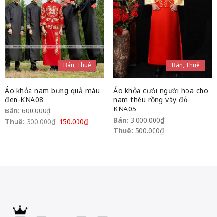
Bán, Thuê
Bán, Thuê
Áo khỏa nam bưng quả màu
Áo khỏa cưới người hoa cho
đen-KNA08
nam thêu rồng váy đỏ-
KNA05
Bán:
600.000
₫
Bán:
3.000.000
₫
Thuê:
300.000
₫
150.000
₫
Thuê:
500.000
₫