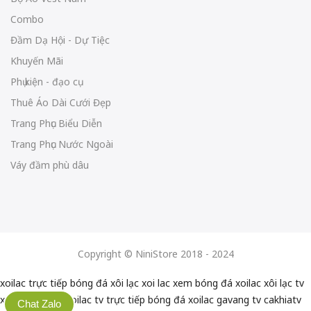
Combo
Đầm Dạ Hội - Dự Tiệc
Khuyến Mãi
Phụ kiện - đạo cụ
Thuê Áo Dài Cưới Đẹp
Trang Phục Biểu Diễn
Trang Phục Nước Ngoài
Váy đầm phù dâu
Copyright © NiniStore 2018 - 2024
xoilac trực tiếp bóng đá
xôi lạc
xoi lac
xem bóng đá xoilac
xôi lạc tv
xoilactv
xoilac
xoilac tv
trực tiếp bóng đá xoilac
gavang tv
cakhiatv
Chat Zalo