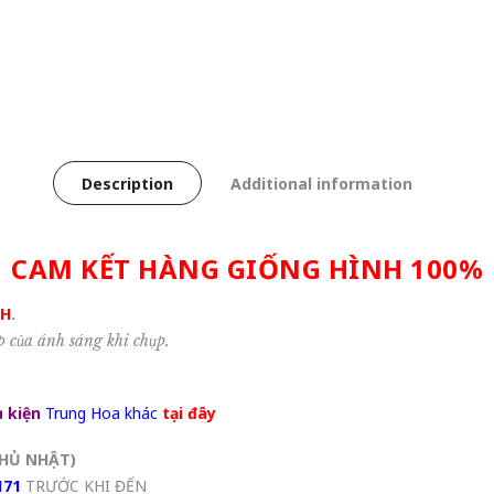
Description
Additional information
CAM KẾT HÀNG GIỐNG HÌNH 100%
NH
.
p của ánh sáng khi chụp.
 kiện
Trung Hoa khác
tại đây
HỦ NHẬT
)
171
TRƯỚC KHI ĐẾN