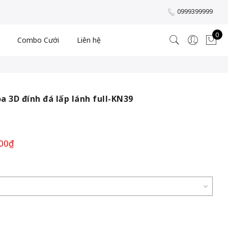
0999399999
0
Combo Cưới
Liên hệ
a 3D đính đá lấp lánh full-KN39
00
₫