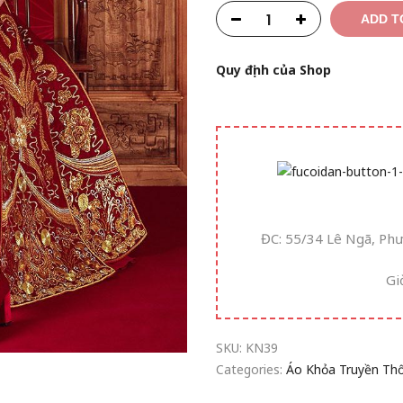
ADD T
Quy định của Shop
ĐC: 55/34 Lê Ngã, Ph
Gi
SKU:
KN39
Categories:
Áo Khỏa Truyền Th