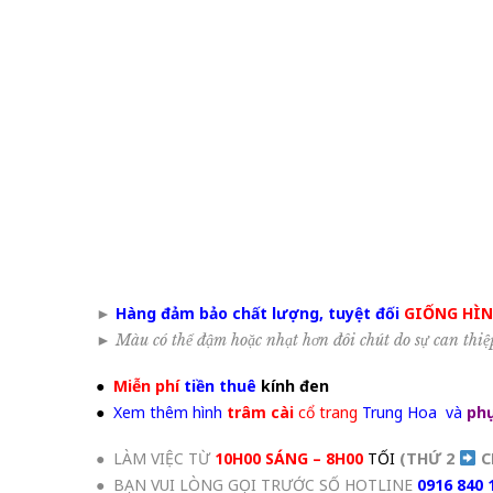
►
Hàng đảm bảo chất lượng, tuyệt đối
GIỐNG HÌ
►
Màu có thể đậm hoặc nhạt hơn đôi chút do sự can thiệ
●
Miễn phí
tiền thuê
kính đen
●
Xem thêm hình
trâm cài
cổ trang
Trung Hoa và
phụ
● LÀM VIỆC TỪ
10H00 SÁNG – 8H00
TỐI
(THỨ 2
C
● BẠN VUI LÒNG GỌI TRƯỚC SỐ HOTLINE
0916 840 