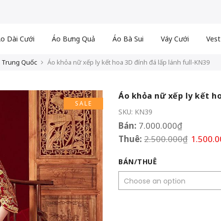
o Dài Cưới
Áo Bưng Quả
Áo Bà Sui
Váy Cưới
Vest
 Trung Quốc
Áo khỏa nữ xếp ly kết hoa 3D đính đá lấp lánh full-KN39
Áo khỏa nữ xếp ly kết ho
SALE
SKU:
KN39
Bán:
7.000.000
₫
Thuê:
2.500.000
₫
1.500.0
BÁN/THUÊ