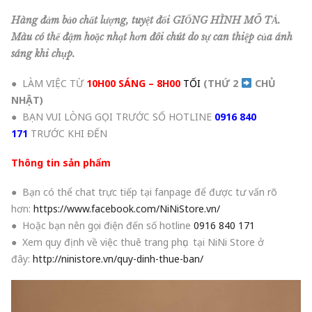
Hàng đảm bảo chất lượng, tuyệt đối GIỐNG HÌNH MÔ TẢ.
Màu có thể đậm hoặc nhạt hơn đôi chút do sự can thiệp của ánh
sáng khi chụp.
● LÀM VIỆC TỪ
10H00 SÁNG – 8H00
TỐI
(THỨ 2
CHỦ
NHẬT
)
● BẠN VUI LÒNG GỌI TRƯỚC SỐ HOTLINE
0916 840
171
TRƯỚC KHI ĐẾN
Thông tin sản phẩm
● Bạn có thể chat trực tiếp tại fanpage để được tư vấn rõ
hơn:
https://www.facebook.com/NiNiStore.vn/
● Hoặc bạn nên gọi điện đến số hotline
0916 840 171
● Xem quy định về việc thuê trang phục tại NiNi Store ở
đây:
http://ninistore.vn/quy-dinh-thue-ban/