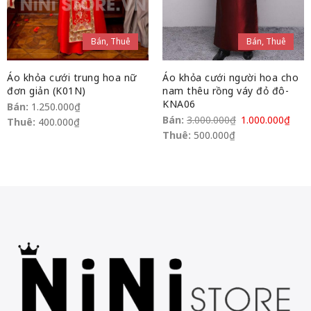
Bán, Thuê
Bán, Thuê
Áo khỏa cưới trung hoa nữ
Áo khỏa cưới người hoa cho
đơn giản (K01N)
nam thêu rồng váy đỏ đô-
KNA06
Bán:
1.250.000
₫
Bán:
3.000.000
₫
1.000.000
₫
Thuê:
400.000
₫
Thuê:
500.000
₫