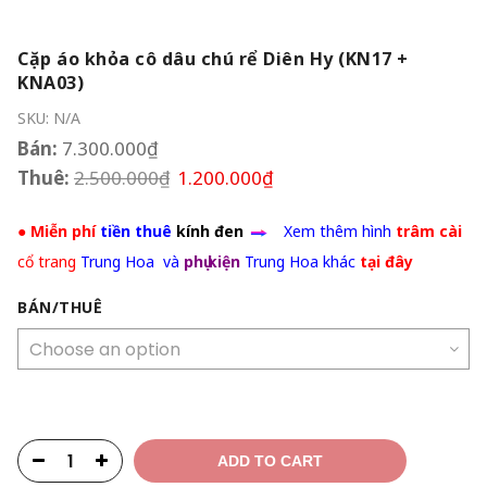
Cặp áo khỏa cô dâu chú rể Diên Hy (KN17 +
KNA03)
SKU:
N/A
Bán:
7.300.000
₫
Thuê:
2.500.000
₫
1.200.000
₫
●
Miễn phí
tiền thuê
kính đen
Xem thêm hình
trâm cài
cổ trang
Trung Hoa và
phụ kiện
Trung Hoa khác
tại đây
BÁN/THUÊ
ADD TO CART