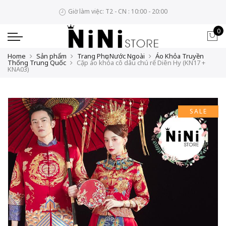
Giờ làm việc: T2 - CN : 10:00 - 20:00
0
Home
Sản phẩm
Trang Phục Nước Ngoài
Áo Khỏa Truyền
Thống Trung Quốc
Cặp áo khỏa cô dâu chú rể Diên Hy (KN17 +
KNA03)
SALE