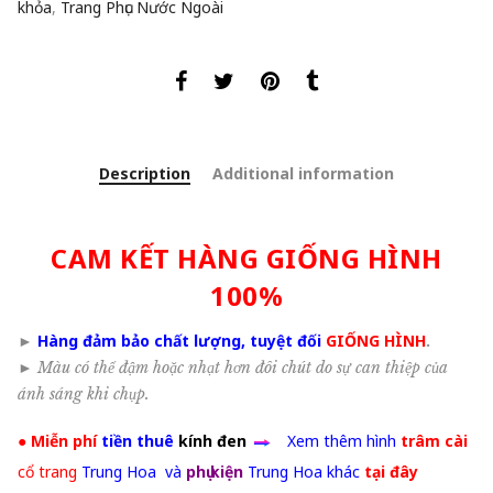
khỏa
,
Trang Phục Nước Ngoài
Description
Additional information
CAM KẾT HÀNG GIỐNG HÌNH
100%
►
Hàng đảm bảo chất lượng, tuyệt đối
GIỐNG HÌNH
.
►
Màu có thể đậm hoặc nhạt hơn đôi chút do sự can thiệp của
ánh sáng khi chụp.
●
Miễn phí
tiền thuê
kính đen
Xem thêm hình
trâm cài
cổ trang
Trung Hoa và
phụ kiện
Trung Hoa khác
tại đây