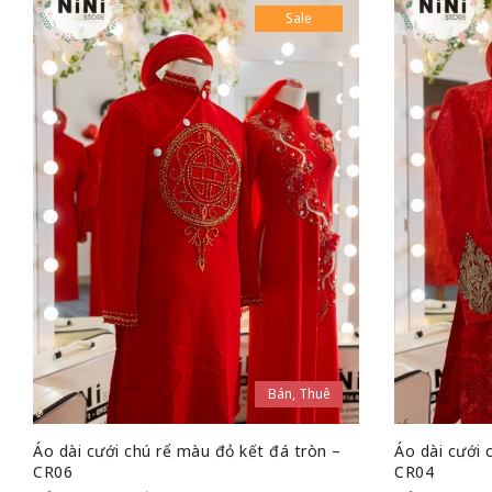
Sale
Bán, Thuê
Áo dài cưới chú rể màu đỏ kết đá tròn –
Áo dài cưới 
CR06
CR04