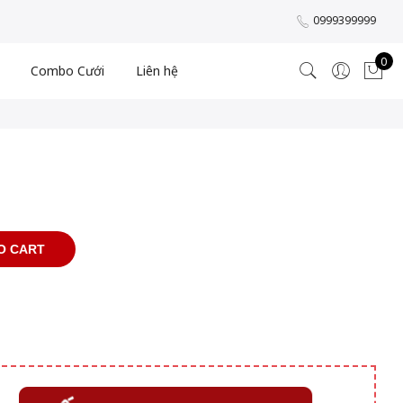
0999399999
0
Combo Cưới
Liên hệ
O CART