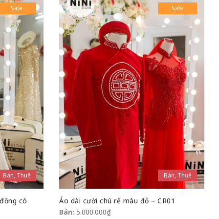
Sale
Sale
Bán, Thuê
Bán, Thuê
 đồng có
Áo dài cưới chú rể màu đỏ – CR01
Bán:
5.000.000
₫