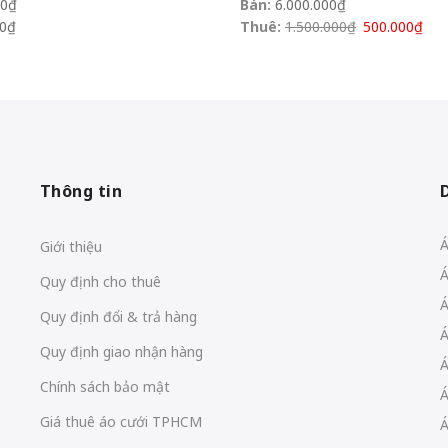
00
₫
Bán:
6.000.000
₫
0
₫
Thuê:
1.500.000
₫
500.000
₫
Thông tin
Á
Giới thiệu
Á
Quy định cho thuê
Á
Quy định đổi & trả hàng
Á
Quy định giao nhận hàng
Á
Chính sách bảo mật
Á
Giá thuê áo cưới TPHCM
Á