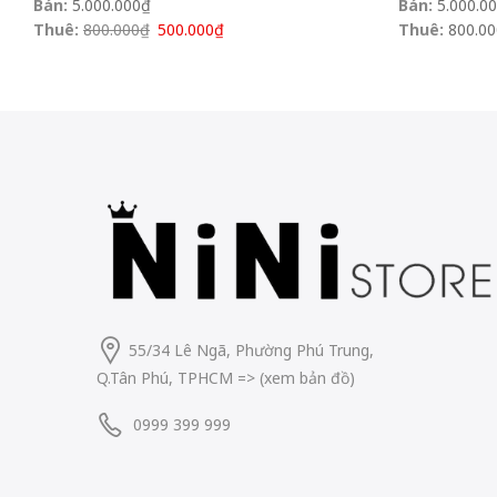
Bán:
5.000.000
₫
Bán:
5.000.0
Thuê:
800.000
₫
500.000
₫
Thuê:
800.00
55/34 Lê Ngã, Phường Phú Trung,
Q.Tân Phú, TPHCM
=> (
xem bản đồ
)
0999 399 999