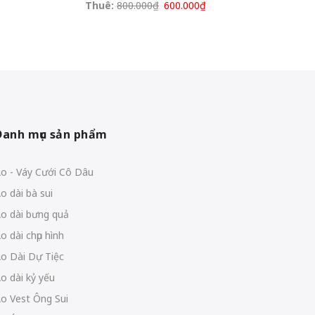
Thuê:
800.000
₫
600.000
₫
Danh mục sản phẩm
o - Váy Cưới Cô Dâu
o dài bà sui
o dài bưng quả
o dài chụp hình
o Dài Dự Tiệc
o dài kỷ yếu
o Vest Ông Sui