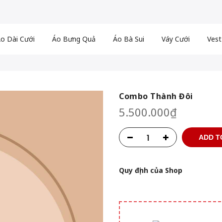
o Dài Cưới
Áo Bưng Quả
Áo Bà Sui
Váy Cưới
Vest
Combo Thành Đôi
5.500.000
₫
ADD T
Quy định của Shop