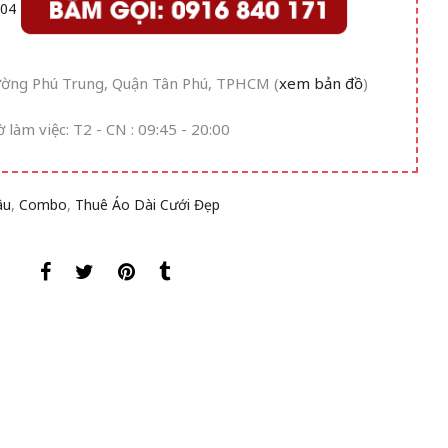
ường Phú Trung, Quận Tân Phú, TPHCM (
xem bản đồ
)
ờ làm việc: T2 - CN : 09:45 - 20:00
âu
,
Combo
,
Thuê Áo Dài Cưới Đẹp