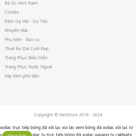
Bộ Áo Vest Nam
Combo
Đầm Dạ Hội - Dự Tiệc
Khuyến Mãi
Phụ kiện - đạo cụ
Thuê Áo Dài Cưới Đẹp
Trang Phục Biểu Diễn
Trang Phục Nước Ngoài
Váy đầm phù dâu
Copyright © NiniStore 2018 - 2024
xoilac trực tiếp bóng đá
xôi lạc
xoi lac
xem bóng đá xoilac
xôi lạc tv
xoilactv
xoilac
xoilac tv
trực tiếp bóng đá xoilac
gavang tv
cakhiatv