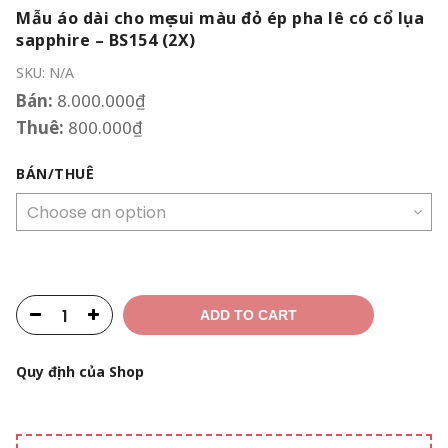
Mẫu áo dài cho mẹ sui màu đỏ ép pha lê có cổ lụa
sapphire – BS154 (2X)
SKU:
N/A
Bán:
8.000.000
₫
Thuê:
800.000
₫
BÁN/THUÊ
ADD TO CART
Quy định của Shop