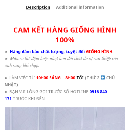
Description
Additional information
CAM KẾT HÀNG GIỐNG HÌNH
100%
►
Hàng đảm bảo chất lượng, tuyệt đối
GIỐNG HÌNH
.
►
Màu có thể đậm hoặc nhạt hơn đôi chút do sự can thiệp của
ánh sáng khi chụp.
● LÀM VIỆC TỪ
10H00 SÁNG – 8H00
TỐI
(THỨ 2
CHỦ
NHẬT
)
● BẠN VUI LÒNG GỌI TRƯỚC SỐ HOTLINE
0916 840
171
TRƯỚC KHI ĐẾN