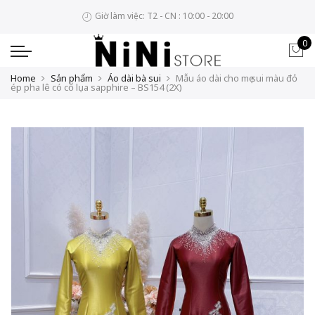
Giờ làm việc: T2 - CN : 10:00 - 20:00
0
Home
Sản phẩm
Áo dài bà sui
Mẫu áo dài cho mẹ sui màu đỏ
ép pha lê có cổ lụa sapphire – BS154 (2X)