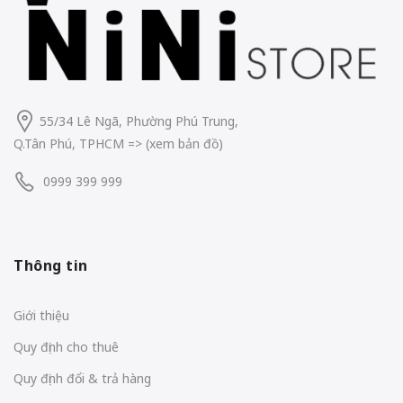
55/34 Lê Ngã, Phường Phú Trung,
Q.Tân Phú, TPHCM
=> (
xem bản đồ
)
0999 399 999
Thông tin
Giới thiệu
Quy định cho thuê
Quy định đổi & trả hàng