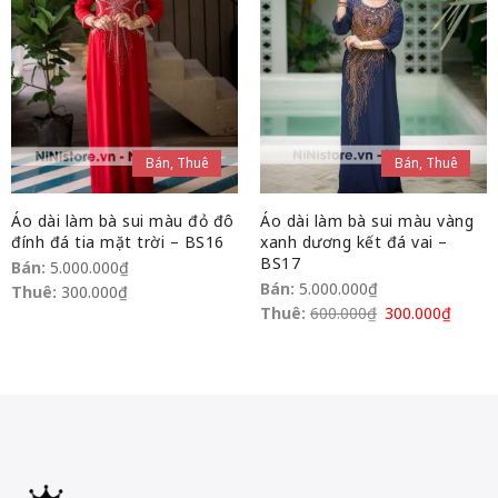
Bán, Thuê
Bán, Thuê
Áo dài làm bà sui màu đỏ đô
Áo dài làm bà sui màu vàng
đính đá tia mặt trời – BS16
xanh dương kết đá vai –
BS17
Bán:
5.000.000
₫
Bán:
5.000.000
₫
Thuê:
300.000
₫
Thuê:
600.000
₫
300.000
₫