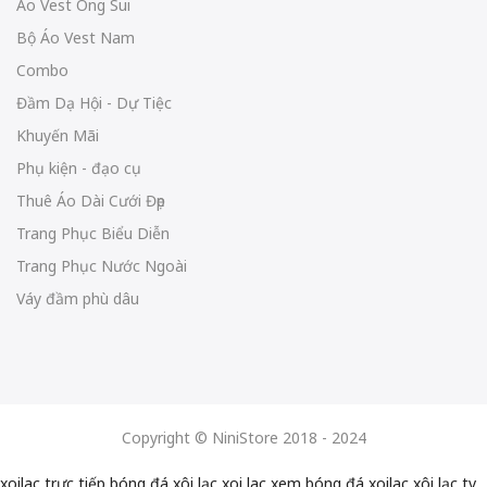
Áo Vest Ông Sui
Bộ Áo Vest Nam
Combo
Đầm Dạ Hội - Dự Tiệc
Khuyến Mãi
Phụ kiện - đạo cụ
Thuê Áo Dài Cưới Đẹp
Trang Phục Biểu Diễn
Trang Phục Nước Ngoài
Váy đầm phù dâu
Copyright © NiniStore 2018 - 2024
xoilac trực tiếp bóng đá
xôi lạc
xoi lac
xem bóng đá xoilac
xôi lạc tv