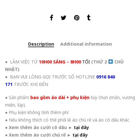
Description
Additional information
● LÀM VIỆC TỪ
10H00 SÁNG – 8H00
TỐI
(THỨ 2
CHỦ
NHẬT
)
● BẠN VUI LÒNG GỌI TRƯỚC SỐ HOTLINE
0916 840
171
TRƯỚC KHI ĐẾN
● Sản phẩm
bao gồm áo dài + phụ kiện
tùy chọn (mấn, vương
miện, lúp).
● Phụ kiện không tính thêm phí
● Nếu không thích có thể phối lẻ áo chú rể và áo cô dâu khác
●
Xem thêm áo cưới cô dâu
►
tại đây
●
Xem thêm áo cưới chú rể
►
tại đây