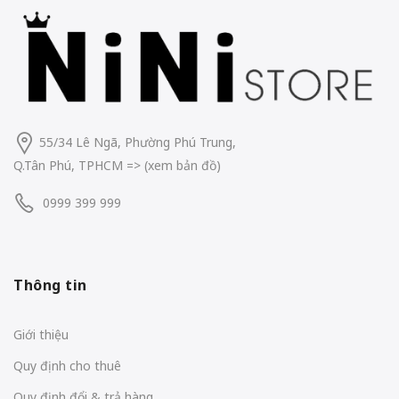
55/34 Lê Ngã, Phường Phú Trung,
Q.Tân Phú, TPHCM
=> (
xem bản đồ
)
0999 399 999
Thông tin
Giới thiệu
Quy định cho thuê
Quy định đổi & trả hàng