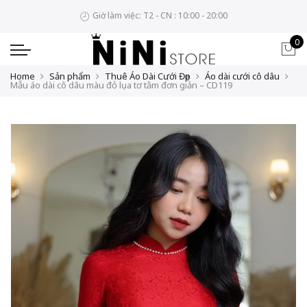
Giờ làm việc: T2 - CN : 10:00 - 20:00
0
Home
Sản phẩm
Thuê Áo Dài Cưới Đẹp
Áo dài cưới cô dâu
Mẫu áo dài cô dâu màu đỏ lụa tơ tằm đơn giản – CD119