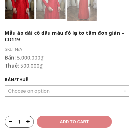
Mẫu áo dài cô dâu màu đỏ lụa tơ tằm đơn giản –
CD119
SKU:
N/A
Bán:
5.000.000
₫
Thuê:
500.000
₫
BÁN/THUÊ
ADD TO CART