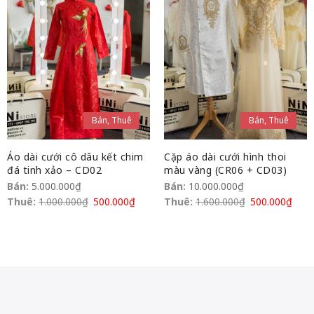
Bán, Thuê
Bán, Thuê
Áo dài cưới cô dâu kết chim
Cặp áo dài cưới hình thoi
đá tinh xảo – CD02
màu vàng (CR06 + CD03)
Bán:
5.000.000
₫
Bán:
10.000.000
₫
Thuê:
1.000.000
₫
500.000
₫
Thuê:
1.600.000
₫
500.000
₫