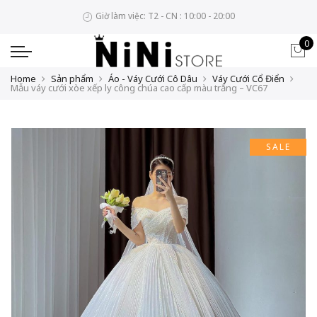
Giờ làm việc: T2 - CN : 10:00 - 20:00
0
Home
Sản phẩm
Áo - Váy Cưới Cô Dâu
Váy Cưới Cổ Điển
Mẫu váy cưới xòe xếp ly công chúa cao cấp màu trắng – VC67
SALE