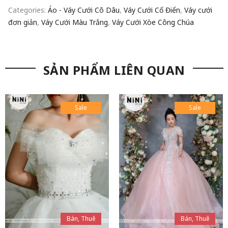
Categories:
Áo - Váy Cưới Cô Dâu
,
Váy Cưới Cổ Điển
,
Váy cưới
đơn giản
,
Váy Cưới Màu Trắng
,
Váy Cưới Xòe Công Chúa
SẢN PHẨM LIÊN QUAN
Sale
Sale
Bán, Thuê
Bán, Thuê