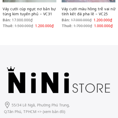
Váy cưới cúp ngực nơ bản bự
Váy cưới màu hồng trễ vai nữ
tùng kim tuyến phủ – VC31
tính kết đá pha lê – VC25
Bán:
17.000.000
₫
Bán:
17.000.000
₫
1.200.000
₫
Thuê:
1.500.000
₫
1.200.000
₫
Thuê:
1.700.000
₫
1.000.000
₫
55/34 Lê Ngã, Phường Phú Trung,
Q.Tân Phú, TPHCM
=> (
xem bản đồ
)