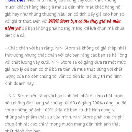
muốn khách hàng biết giá mà sẽ đến nhìn mặt khác hàng nói
giá; hay như những thương hiệu lớn cố tình đẩy giá cao hơn so
với giá trị thật. Đến với
NiNi Store bạn có thể thấy giá và mẫu
để bạn không phải hoang mang khi lựa chọn mà chưa
niêm yết
biết giá cả.
– Chắc chắn với bạn rằng, NiNi Store sẽ không có giá thấp nhất
thị trường nhưng chắc chắn với các bạn rằng các bạn sẽ hài lòng
với chất lượng váy cưới. NiNi Store sẽ cố gắng đưa ra một mức
giá hợp lý để bạn có thể bỏ ra tiền và mua thật đúng với chất
lượng của nó còn chúng tôi vẫn có tiền lời để duy trì mô hình
kinh doanh này.
– NiNi Store hiểu rằng với bạn hình ảnh phải đi kèm chất lượng
nên những đợt hàng về chúng tôi đã cố gắng 200% công lực để
chụp những bộ ảnh 100% thật để bạn có thể hình dung ra
những sản phẩm thật sự của mình. NiNi Store phải chịu chi phí
chụp ảnh rất cao chỉ vì mong muốn mang đến hình ảnh thật
nhất dành cho bạn.