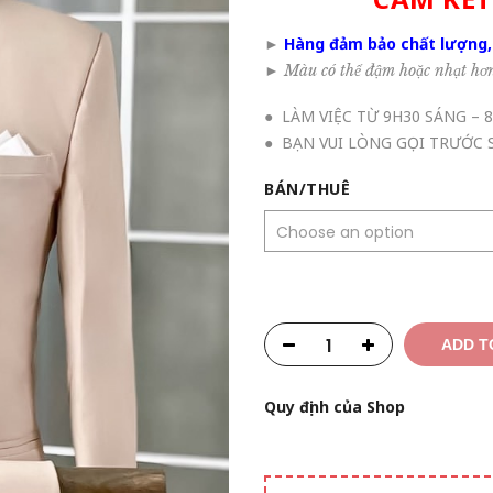
►
Hàng đảm bảo chất lượng,
►
Màu có thể đậm hoặc nhạt hơn 
● LÀM VIỆC TỪ 9H30 SÁNG – 
● BẠN VUI LÒNG GỌI TRƯỚC
BÁN/THUÊ
ADD T
Quy định của Shop