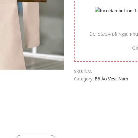
ĐC: 55/34 Lê Ngã, Ph
Gi
SKU:
N/A
Category:
Bộ Áo Vest Nam