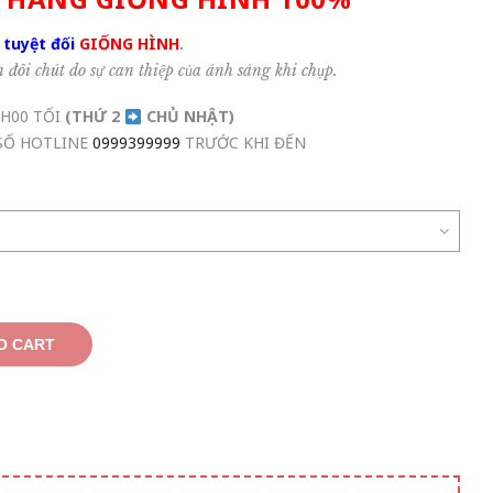
 tuyệt đối
GIỐNG HÌNH
.
đôi chút do sự can thiệp của ánh sáng khi chụp.
8H00 TỐI
(THỨ 2
CHỦ NHẬT
)
 SỐ HOTLINE
0999399999
TRƯỚC KHI ĐẾN
O CART