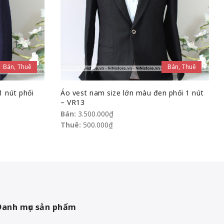
Bán, Thuê
Bán, Thuê
1 nút phối
Áo vest nam size lớn màu đen phối 1 nút
– VR13
Bán:
3.500.000
₫
Thuê:
500.000
₫
Danh mục sản phẩm