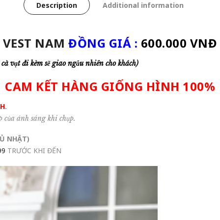
Description
Additional information
VEST NAM
ĐỒNG GIÁ :
600.000
VNĐ
cà vạt đi kèm sẽ giao ngẫu nhiên cho khách)
CAM KẾT HÀNG GIỐNG HÌNH 100%
NH
.
p của ánh sáng khi chụp.
Ủ NHẬT
)
99
TRƯỚC KHI ĐẾN