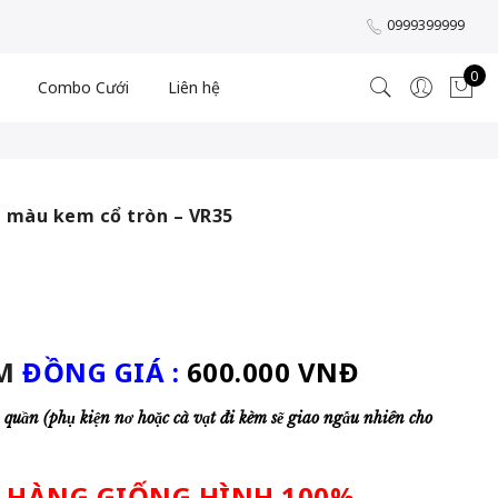
0999399999
0
Combo Cưới
Liên hệ
 màu kem cổ tròn – VR35
M
ĐỒNG GIÁ :
600.000
VNĐ
 quần (phụ kiện nơ hoặc cà vạt đi kèm sẽ giao ngẫu nhiên cho
 HÀNG GIỐNG HÌNH 100%