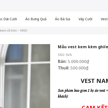
o Dài Cưới
Áo Bưng Quả
Áo Bà Sui
Váy Cưới
Vest
kem cổ tròn – VR35
Mẫu vest kem kèm ghile
SKU:
N/A
Bán:
5.000.000
₫
Thuê:
500.000
₫
VEST NA
Sản phẩm bao gồm 1 bộ áo vest +
khách)
CAM KẾT