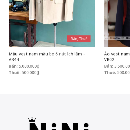
Bán, Thuê
Mẫu vest nam màu be 6 nút lịch lãm –
Áo vest nam
VR44
VR02
Bán:
5.000.000
₫
Bán:
3.500.0
Thuê:
500.000
₫
Thuê:
500.00