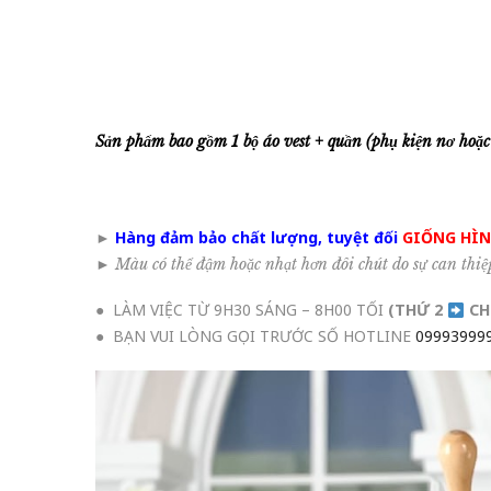
Sản phẩm bao gồm 1 bộ áo vest + quần (phụ kiện nơ hoặc 
►
Hàng đảm bảo chất lượng, tuyệt đối
GIỐNG HÌ
►
Màu có thể đậm hoặc nhạt hơn đôi chút do sự can thiệ
● LÀM VIỆC TỪ 9H30 SÁNG – 8H00 TỐI
(THỨ 2
CH
● BẠN VUI LÒNG GỌI TRƯỚC SỐ HOTLINE
09993999