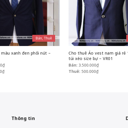
Bán, Thuê
 màu xanh đen phối nút –
Cho thuê Áo vest nam giá rẻ 
túi xéo size bự – VR01
00
₫
Bán:
3.500.000
₫
0
₫
Thuê:
500.000
₫
Thông tin