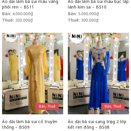
Áo dài làm bà sui màu vàng
Áo dài làm bà sui màu bạc lấp
phối ren – BS11
lánh kim sa – BS10
Bán:
4.000.000
₫
Bán:
5.000.000
₫
Thuê:
200.000
₫
Thuê:
300.000
₫
Bán, Thuê
Bán, Thuê
Áo dài làm bà sui cổ truyền
Áo dài bà sui sang trọng 2 lớp
thống – BS09
kết ren đồng – BS08