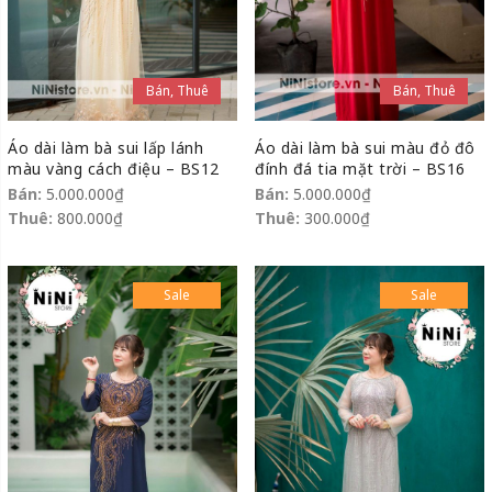
Bán, Thuê
Bán, Thuê
Áo dài làm bà sui lấp lánh
Áo dài làm bà sui màu đỏ đô
màu vàng cách điệu – BS12
đính đá tia mặt trời – BS16
Bán:
5.000.000
₫
Bán:
5.000.000
₫
Thuê:
800.000
₫
Thuê:
300.000
₫
Sale
Sale