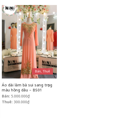
Bán, Thuê
Áo dài làm bà sui sang trọng
màu hồng dâu – BS01
Bán:
5.000.000
₫
Thuê:
300.000
₫