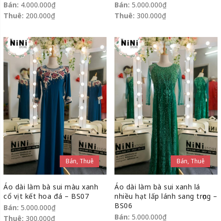
Bán:
4.000.000
₫
Bán:
5.000.000
₫
Thuê:
200.000
₫
Thuê:
300.000
₫
Bán, Thuê
Bán, Thuê
Áo dài làm bà sui màu xanh
Áo dài làm bà sui xanh lá
cổ vịt kết hoa đá – BS07
nhiều hạt lấp lánh sang trọng –
BS06
Bán:
5.000.000
₫
Bán:
5.000.000
₫
Thuê:
300.000
₫