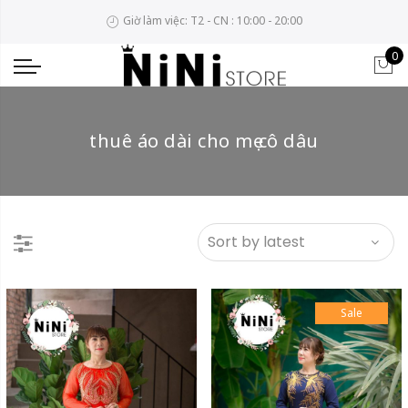
Giờ làm việc: T2 - CN : 10:00 - 20:00
0
thuê áo dài cho mẹ cô dâu
Sale