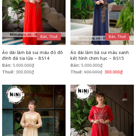
Bán, Thuê
Bán, Thuê
Áo dài làm bà sui màu đỏ đô
Áo dài làm bà sui màu xanh
đính đá tia lửa – BS14
kết hình chim hạc – BS15
Bán:
5.000.000
₫
Bán:
5.000.000
₫
Thuê:
300.000
₫
Thuê:
600.000
₫
300.000
₫