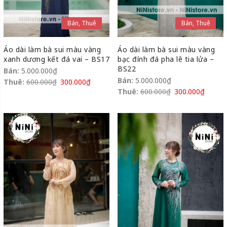
Bán, Thuê
Bán, Thuê
Áo dài làm bà sui màu vàng
Áo dài làm bà sui màu vàng
xanh dương kết đá vai – BS17
bạc đính đá pha lê tia lửa –
BS22
Bán:
5.000.000
₫
Bán:
5.000.000
₫
Thuê:
600.000
₫
300.000
₫
Thuê:
600.000
₫
300.000
₫