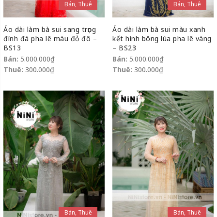
Bán, Thuê
Bán, Thuê
Áo dài làm bà sui sang trọng
Áo dài làm bà sui màu xanh
đính đá pha lê màu đỏ đô –
kết hình bông lúa pha lê vàng
BS13
– BS23
Bán:
5.000.000
₫
Bán:
5.000.000
₫
Thuê:
300.000
₫
Thuê:
300.000
₫
Bán, Thuê
Bán, Thuê