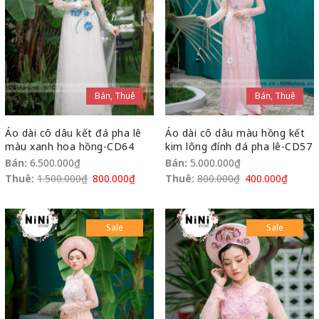
Bán, Thuê
Bán, Thuê
Áo dài cô dâu kết đá pha lê
Áo dài cô dâu màu hồng kết
màu xanh hoa hồng-CD64
kim lông đính đá pha lê-CD57
Bán:
6.500.000
₫
Bán:
5.000.000
₫
Thuê:
1.500.000
₫
800.000
₫
Thuê:
800.000
₫
400.000
₫
Sale
Sale