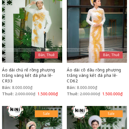
Bán, Thuê
Bán, Thuê
Áo dài chú rể rồng phượng
Áo dài cô dâu rồng phượng
trắng vàng kết đá pha lê-
trắng vàng kết đá pha lê-
CR33
CD62
Bán:
8.000.000
₫
Bán:
8.000.000
₫
Thuê:
2.000.000
₫
1.500.000
₫
Thuê:
2.000.000
₫
1.500.000
₫
Sale
Sale