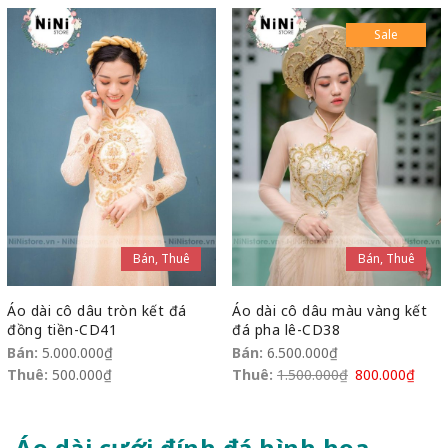
Sale
Bán, Thuê
Bán, Thuê
Áo dài cô dâu tròn kết đá
Áo dài cô dâu màu vàng kết
đồng tiền-CD41
đá pha lê-CD38
Bán:
5.000.000
₫
Bán:
6.500.000
₫
Thuê:
500.000
₫
Thuê:
1.500.000
₫
800.000
₫
Áo dài cưới đính đá hình hoa