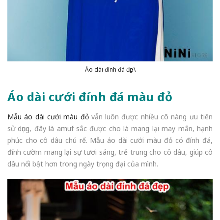
Áo dài đính đá đẹp\
Áo dài cưới đính đá màu đỏ
Mẫu áo dài cưới màu đỏ
vẫn luôn được nhiều cô nàng ưu tiên
sử dụng, đây là amuf sắc được cho là mang lại may mắn, hạnh
phúc cho cô dâu chú rể. Mẫu áo dài cưới màu đỏ có đính đá,
đính cườm mang lại sự tươi sáng, trẻ trung cho cô dâu, giúp cô
dâu nổi bật hơn trong ngày trọng đại của mình.