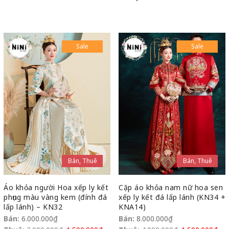
Sale
Sale
Bán, Thuê
Bán, Thuê
Áo khỏa người Hoa xếp ly kết
Cặp áo khỏa nam nữ hoa sen
phụng màu vàng kem (đính đá
xếp ly kết đá lấp lánh (KN34 +
lấp lánh) – KN32
KNA14)
Bán:
6.000.000
₫
Bán:
8.000.000
₫