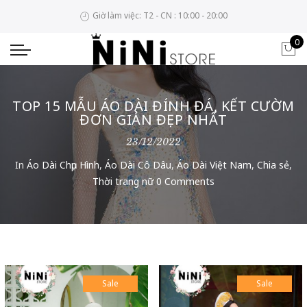
Giờ làm việc: T2 - CN : 10:00 - 20:00
0
TOP 15 MẪU ÁO DÀI ĐÍNH ĐÁ, KẾT CƯỜM
ĐƠN GIẢN ĐẸP NHẤT
23/12/2022
In
Áo Dài Chụp Hình
,
Áo Dài Cô Dâu
,
Áo Dài Việt Nam
,
Chia sẻ
,
Thời trang nữ
0 Comments
Sale
Sale