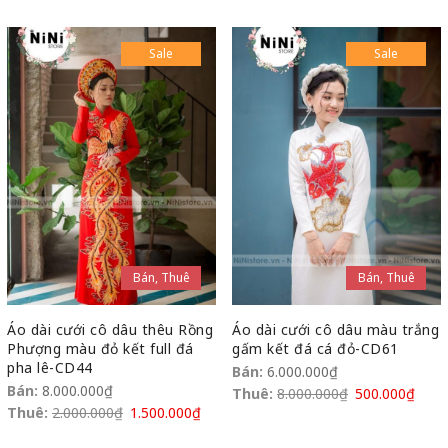
Sale
Sale
Bán, Thuê
Bán, Thuê
Áo dài cưới cô dâu thêu Rồng
Áo dài cưới cô dâu màu trắng
Phượng màu đỏ kết full đá
gấm kết đá cá đỏ-CD61
pha lê-CD44
Bán:
6.000.000
₫
Bán:
8.000.000
₫
Thuê:
8.000.000
₫
500.000
₫
Thuê:
2.000.000
₫
1.500.000
₫