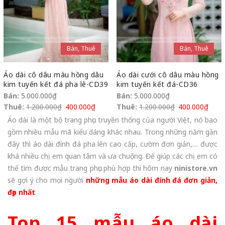
Bán, Thuê
Bán, Thuê
Áo dài cô dâu màu hồng dâu
Áo dài cưới cô dâu màu hồng
kim tuyến kết đá pha lê-CD39
kim tuyến kết đá-CD36
Bán:
5.000.000
₫
Bán:
5.000.000
₫
Thuê:
1.200.000
₫
400.000
₫
Thuê:
1.200.000
₫
400.000
₫
Áo dài là một bộ trang phục truyền thống của người Việt, nó bao
gồm nhiều mẫu mã kiểu dáng khác nhau. Trong những năm gần
đây thì áo dài đính đá pha lên cao cấp, cườm đơn giản,… được
khá nhiều chị em quan tâm và ưa chuộng. Để giúp các chị em có
thể tìm được mẫu trang phục phù hợp thì hôm nay
ninistore.vn
sẽ gợi ý cho mọi người
những mẫu áo dài đính đá đơn giản,
đẹp nhất
.
Top 15 mẫu
áo dài