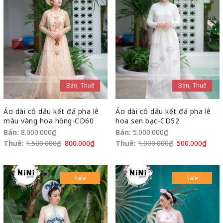
Bán, Thuê
Bán, Thuê
Áo dài cô dâu kết đá pha lê
Áo dài cô dâu kết đá pha lê
màu vàng hoa hồng-CD60
hoa sen bạc-CD52
Bán:
8.000.000
₫
Bán:
5.000.000
₫
Thuê:
1.500.000
₫
800.000
₫
Thuê:
1.000.000
₫
500.000
₫
Sale
Sale