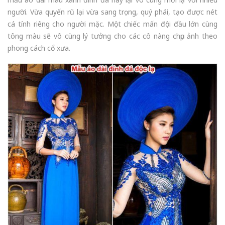
người. Vừa quyến rũ lại vừa sang trọng, quý phái, tạo được nét
cá tính riêng cho người mặc. Một chiếc mấn đội đầu lớn cùng
tông màu sẽ vô cùng lý tưởng cho các cô nàng chụp ảnh theo
phong cách cổ xưa.