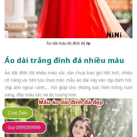
Áo dài màu đỏ đính đá đẹp
Áo dài trắng đính đá nhiều màu
Áo dài đính đá nhiều màu sắc vẫn chưa bao giờ hết hot, nhiều
cô nàng ưu tiên lựa chọn mặc mẫu áo dài này vào dịp đám hỏi,
chụp ảnh ngoại cảnh,… Nó giúp cho những bức hình trông tươi
sáng, đầy màu sắc và ấn tượng hơn.
Chat Zalo
Gọi 0999399999