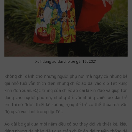
Xu hướng áo dài cho bé gái Tết 2021
Không chỉ dành cho những người phụ nữ, mà ngay cả những bé
gái nhỏ tuổi vẫn thích diện những chiếc áo dài vào dịp Tết xúng
xính đón xuân. Đặc trưng của chiếc áo dài là kín đáo và giúp tôn
dáng cho người phụ nữ, nhưng đối với những chiếc áo dài trẻ
em thì nó được thiết kế suông, rộng để trẻ có thể thỏa mái vận
động và vui chơi trong dịp Tết.
Áo dài bé gái qua mỗi năm đều có sự thay đổi về thiết kế, kiểu
dáng nhưng đa phần đều dựa trên chiếc áo dài truyền thống để