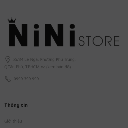
55/34 Lê Ngã, Phường Phú Trung,
Q.Tân Phú, TPHCM
=> (
xem bản đồ
)
0999 399 999
Thông tin
Giới thiệu