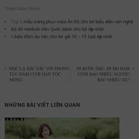
Tham khảo thêm:
Top 5
mẫu trang phục múa Ấn Độ cho bé biểu diễn văn nghệ
Bộ đồ Hanbok Hàn Quốc dành cho bế đẹp nhất
6
kiểu đầm dự tiệc cho bé gái 10 – 15 tuổi đẹp nhất
ĐỘC LẠ ĐẶC SẮC VỚI PHONG
ĐI RƯỚC DÂU, ĐI HỌ ĐÁM
TỤC ĐÁM CƯỚI DÂN TỘC
CƯỚI BAO NHIÊU NGƯỜI?
MÔNG
BAO NHIÊU XE?
NHỮNG BÀI VIẾT LIÊN QUAN