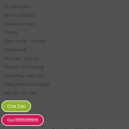
Áo dài kỷ yếu
Áo Vest Ông Sui
Bộ Áo Vest Nam
Combo
Đầm Dạ Hội - Dự Tiệc
Khuyến Mãi
Phụ kiện - đạo cụ
Thuê Áo Dài Cưới Đẹp
Trang Phục Biểu Diễn
Trang Phục Nước Ngoài
Váy đầm phù dâu
Chat Zalo
Gọi 0999399999