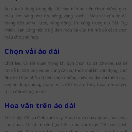
Áo dài sử dụng trong dịp tết bạn nên ưu tiên chọn những gam
màu tươi sáng như: đỏ, hồng, vàng, xanh… Màu sắc của áo dài
mang đến sự vui tươi, năng động, ấm cúng trong dịp Tết. Tuy
nhiên, bạn cũng nên để ý đến màu da của trẻ mà có cách chọn
màu cho phù hợp.
Chọn vải áo dài
Chất liệu vải rất quan trọng khi bạn chọn áo dài cho bé. Da bé
rất dễ bị kích ứng và bé cũng cần sự thỏa mái khi vận động, chơi
đùa nên bạn phải ưu tiên chọn những chiếc áo dài vải mềm mại,
nhẹ như: lụa, nhung, voan, ren… để bé cảm thấy thỏa mái và yêu
thích đối với bộ áo dài.
Hoa văn trên áo dài
Tết là dịp để gia đình sum vầy, đoàn tụ và quay quần chúc phúc
cho nhau. Có rất nhiều họa tiết in áo dài ngày Tết như: cành
mai, cành đào, cành trúc, bánh chưng… mang lại cho bé một