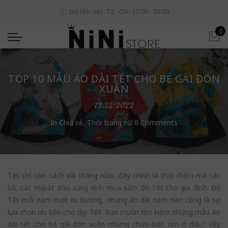
Giờ làm việc: T2 - CN : 10:00 - 20:00
0
TOP 10 MẪU ÁO DÀI TẾT CHO BÉ GÁI ĐÓN
XUÂN
12/12/2022
In
Chia sẻ
,
Thời trang nữ
0 Comments
Tết chỉ còn cách vài tháng nữa, đây chính là thời điểm mà các
bà, các mẹ bắt đầu xúng xính mua sắm đồ Tết cho gia đình. Đồ
Tết mỗi năm một xu hướng, nhưng áo dài năm nào cũng là sự
lựa chọn ưu tiên cho dịp Tết. Bạn muốn tìm kiếm những mẫu áo
dài tết cho bé gái đón xuân nhưng chưa biết tìm ở đâu? Vậy