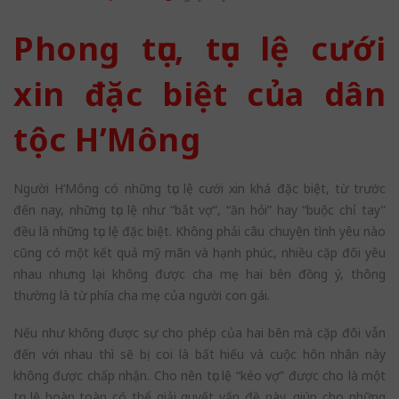
Phong tục, tục lệ cưới
xin đặc biệt của dân
tộc H’Mông
Người H’Mông có những tục lệ cưới xin khá đặc biệt, từ trước
đến nay, những tục lệ như “bắt vợ”, “ăn hỏi” hay “buộc chỉ tay”
đều là những tục lệ đặc biệt. Không phải câu chuyện tình yêu nào
cũng có một kết quả mỹ mãn và hạnh phúc, nhiều cặp đôi yêu
nhau nhưng lại không được cha mẹ hai bên đồng ý, thông
thường là từ phía cha mẹ của người con gái.
Nếu như không được sự cho phép của hai bên mà cặp đôi vẫn
đến với nhau thì sẽ bị coi là bất hiếu và cuộc hôn nhân này
không được chấp nhận. Cho nên tục lệ “kéo vợ” được cho là một
tục lệ hoàn toàn có thể giải quyết vấn đề này, giúp cho những