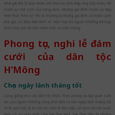
Nhà gái đòi lễ bao nhiêu thì nhà trai phải đáp ứng bấy nhiêu để
tránh sự chê cười của hàng xóm. Những giá đình muốn sử dụng
hình thức “kéo vợ” thì sẽ thường là những giá đình có hoàn cảnh
khá giả, có điều kiện kinh tế. Hiện nay thì người H’Mông đã hợp
thức hóa chế độ hôn nhân một vợ một chồng,
Phong tục, nghi lễ đám
cưới của dân tộc
H’Mông
Chọn ngày lành tháng tốt
Cũng giống như các dân tộc khác, theo phong tục tập quán cưới
xin của người H’Mông cũng phải diễn ra vào ngày lành tháng tốt
từ lễ dạm hỏi, lễ ăn hỏi cho đến lễ đón dâu. Lễ dạm hỏi bắt buộc
phải có sự góp mặt của hai ông mối, hai ông đều là những