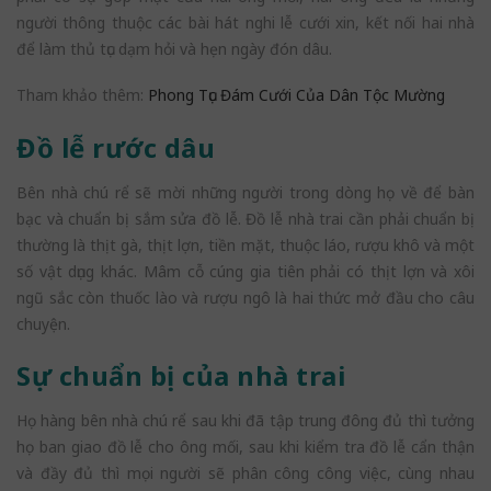
người thông thuộc các bài hát nghi lễ cưới xin, kết nối hai nhà
để làm thủ tục dạm hỏi và hẹn ngày đón dâu.
Tham khảo thêm:
Phong Tục Đám Cưới Của Dân Tộc Mường
Đồ lễ rước dâu
Bên nhà chú rể sẽ mời những người trong dòng họ về để bàn
bạc và chuẩn bị sắm sửa đồ lễ. Đồ lễ nhà trai cần phải chuẩn bị
thường là thịt gà, thịt lợn, tiền mặt, thuộc láo, rượu khô và một
số vật dụng khác. Mâm cỗ cúng gia tiên phải có thịt lợn và xôi
ngũ sắc còn thuốc lào và rượu ngô là hai thức mở đầu cho câu
chuyện.
Sự chuẩn bị của nhà trai
Họ hàng bên nhà chú rể sau khi đã tập trung đông đủ thì tưởng
họ ban giao đồ lễ cho ông mối, sau khi kiểm tra đồ lễ cẩn thận
và đầy đủ thì mọi người sẽ phân công công việc, cùng nhau