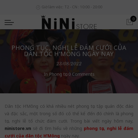
Giờ làm việc: T2 - CN : 10:00 - 20:00
0
PHONG TỤC, NGHI LỄ ĐÁM CƯỚI CỦA
DÂN TỘC H’MÔNG NGÀY NAY
23/08/2022
In
Phong tục
0 Comments
Dân tộc H’Mông có khá nhiều nét phong tục tập quán độc đáo
và đặc sắc, một trong số đó có thể kể đến đó chính là phong
tục, nghi lễ tổ chức đám cưới. Trong bài viết ngày hôm nay,
ninistore.vn
sẽ đi tìm hiểu về những
phong tục, nghi lễ đám
cưới của dân tộc H’Mông
ngày nay.