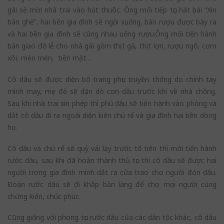
gái sẽ mời nhà trai vào hút thuôc. Ông mối tiếp tục hát bài “Xin
bàn ghế”, hai bên gia đình sẽ ngồi xuống, bàn rượu được bày ra
và hai bên gia đình sẽ cùng nhau uống rượu.Ông mối tiến hành
bàn giao đồ lễ cho nhà gái gồm thịt gà, thịt lợn, rượu ngô, cơm
xôi, mèn mén, tiền mặt…
Cô dâu sẽ được diện bộ trang phục truyền thống do chính tay
mình may, mẹ đẻ sẽ dặn dò con dâu trước khi về nhà chồng.
Sau khi nhà trai xin phép thì phù dâu sẽ tiến hành vào phòng và
dắt cô dâu đi ra ngoài diện kiến chú rể và gia đình hai bên dòng
họ.
Cô dâu và chú rể sẽ quỳ vái lạy trước tổ tiên thì mới tiến hành
rước dâu, sau khi đã hoàn thành thủ tục thì cô dâu sẽ được hai
người trong gia đình mình dắt ra cửa trao cho người đón dâu.
Đoàn rước dâu sẽ đi khắp bản làng để cho mọi người cùng
chứng kiến, chúc phúc.
Cũng giống với phong tục rước dâu của các dân tộc khác, cô dâu