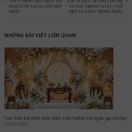
TOP 9 SHOP CHO THUÊ VÁY
TOP 10 KIỂU ÁO DÀI CHO MẸ
ĐẦM CƯỚI TẠI HÀ NỘI ĐẸP
CÔ DÂU TRONG NGÀY CƯỚI
NHẤT
ĐẸP VÀ SANG TRỌNG NHẤT
NHỮNG BÀI VIẾT LIÊN QUAN
Top mẫu bài phát biểu đám cưới họ nhà trai ngắn gọn mà hay
12/02/2025