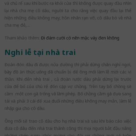
và chú rể sau khi bước ra khỏi cửa thì không được quay đầu nhìn
lại nhà cha mẹ cô dâu, người ta cho rằng việc quay đầu lại thể
hiện những điều không may, hôn nhân rạn vỡ, cô dâu bỏ về nhà
cha mẹ đẻ,…
Tham khảo thêm:
Đi đám cưới có nên mặc váy đen không
Nghi lễ tại nhà trai
Đoàn đón dâu đi được nửa đường thì phải dừng chân nghỉ ngơi,
bày đồ ăn thức uống đã chuẩn bị để ông mối làm lễ mời các vị
thần. Khi đến nhà trai , cả đoàn rước dâu phải dừng lại trước
cửa để bố của chú rể đón cặp vợ chồng. Trên tay bố chồng sẽ
cầm một con gà trống và làm phép. Bố chồng cầm gà đưa sang
tái và phải 3 cái để xua đuổi những điều không may mắn, làm lễ
nhập gia cho cô dâu.
Ông mối sẽ trao cô dâu cho họ nhà trai và sau khi báo cáo việc
đưa cô dâu đến nhà trai thành công thì mọi người bắt đầu nâng
những chén rượu chúc mừng cho đôi vợ chồng mới sẽ luôn