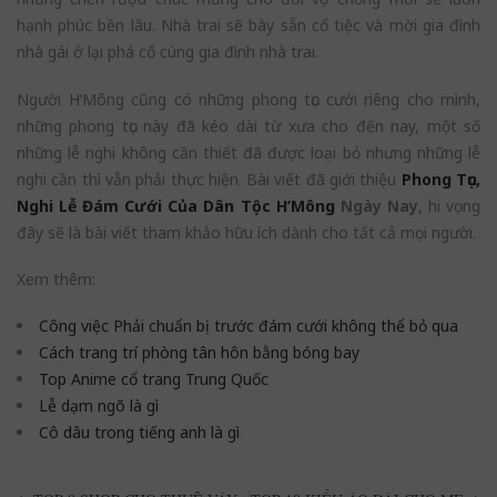
hạnh phúc bền lâu. Nhà trai sẽ bày sẵn cổ tiệc và mời gia đình
nhà gái ở lại phá cổ cùng gia đình nhà trai.
Người H’Mông cũng có những phong tục cưới riêng cho mình,
những phong tục này đã kéo dài từ xưa cho đến nay, một số
những lễ nghi không cần thiết đã được loại bỏ nhưng những lễ
nghi cần thì vẫn phải thực hiện. Bài viết đã giới thiệu
Phong Tục,
Nghi Lễ Đám Cưới Của Dân Tộc H’Mông
Ngày Nay
, hi vọng
đây sẽ là bài viết tham khảo hữu ích dành cho tất cả mọi người.
Xem thêm:
Công việc Phải chuẩn bị trước đám cưới không thể bỏ qua
Cách trang trí phòng tân hôn bằng bóng bay
Top Anime cổ trang Trung Quốc
Lễ dạm ngõ là gì
Cô dâu trong tiếng anh là gì