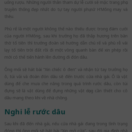
uống rượu. Những người thân tham dự lễ cưới sẽ mặc trang phục
truyền thống đẹp nhất do tự tay người phụ nữ H’Mông may và
thêu.
Phù rể là một người không thể nào thiếu được trong đám cưới
của người H’Mông, sau khi trưởng họ đã thắp hương trên bàn
thờ tổ tiên thì trưởng đoàn sẽ hướng dẫn chú rể và phù rễ vái
lạy tổ tiên trời đất rồi đi một vòng quanh bàn để xin phép rồi
mới có thể tiến hành lên đường đi đón dâu.
Ông mối sẽ hát bài “Xin chiếc ô đen” và nhận từ tay trưởng họ
ô, túi vải và đoàn đón dâu sẽ đến trước cửa nhà gái. Ô là vật
dùng để che mưa che nắng trong quá trình rước dâu, còn túi
đựng sẽ là vật dùng để đựng những vật dụng cần thiết cho cô
dâu mang theo khi về nhà chồng.
Nghi lễ rước dâu
Sau khi đã đến nhà gái, nếu cửa nhà gái đang trong tình trạng
đóng thì ông mối sẽ hát bài “Xin mở cửa”, sau đó gia đình nhà