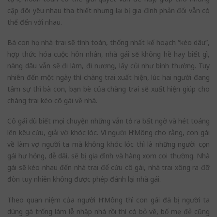
cặp đôi yêu nhau tha thiết nhưng lại bị gia đình phản đối vẫn có
thể đến với nhau.
Bà con họ nhà trai sẽ tính toán, thống nhất kế hoạch “kéo dâu”,
hợp thức hóa cuộc hôn nhân, nhà gái sẽ không hề hay biết gì,
nàng dâu vẫn sẽ đi làm, đi nương, lấy củi như bình thường. Tuy
nhiên đến một ngày thì chàng trai xuất hiện, lúc hai người đang
tâm sự thì bà con, bạn bè của chàng trai sẽ xuất hiện giúp cho
chàng trai kéo cô gái về nhà.
Cô gái dù biết mọi chuyện những vẫn tỏ ra bất ngờ và hét toáng
lên kêu cứu, giải vờ khóc lóc. Vì người H’Mông cho rằng, con gái
về làm vợ người ta mà không khóc lóc thì là những người cọn
gái hư hỏng, dễ dãi, sẽ bị gia đình và hàng xom coi thường. Nhà
gái sẽ kéo nhau đến nhà trai để cứu cô gái, nhà trai xông ra đỡ
đòn tuy nhiên không được phép đánh lại nhà gái.
Theo quan niệm của người H’Mông thì con gái đã bị người ta
dùng gà trống làm lễ nhập nhà rồi thì có bỏ về, bố mẹ đẻ cũng