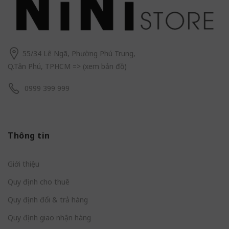
55/34 Lê Ngã, Phường Phú Trung,
Q.Tân Phú, TPHCM
=> (
xem bản đồ
)
0999 399 999
Thông tin
Giới thiệu
Quy định cho thuê
Quy định đổi & trả hàng
Quy định giao nhận hàng