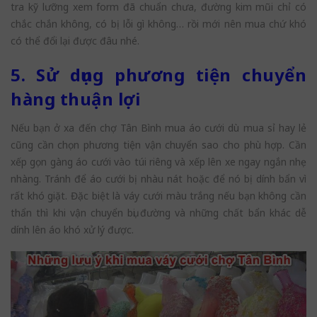
tra kỹ lưỡng xem form đã chuẩn chưa, đường kim mũi chỉ có
chắc chắn không, có bị lỗi gì không… rồi mới nên mua chứ khó
có thể đổi lại được đâu nhé.
5. Sử dụng phương tiện chuyển
hàng thuận lợi
Nếu bạn ở xa đến chợ Tân Bình mua áo cưới dù mua sỉ hay lẻ
cũng cần chọn phương tiện vận chuyển sao cho phù hợp. Cần
xếp gọn gàng áo cưới vào túi riêng và xếp lên xe ngay ngắn nhẹ
nhàng. Tránh để áo cưới bị nhàu nát hoặc để nó bị dính bẩn vì
rất khó giặt. Đặc biệt là váy cưới màu trắng nếu bạn không cần
thẩn thì khi vận chuyển bụi đường và những chất bẩn khác dễ
dính lên áo khó xử lý được.