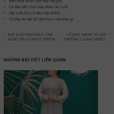
Nên mua nhẫn cưới doji hay pnj
Cô dâu nên chọn bao nhiêu áo cưới
Váy cưới cho cô dâu tiếp khách
Cô dâu áo dài đỏ cầm hoa cưới màu gì
TOP 10 STUDIO CHỤP ẢNH
LỄ ĐEN TRONG ĂN HỎI
NGHỆ THUẬT ĐẸP Ở TPHCM
THƯỜNG LÀ BAO NHIÊU?
NHỮNG BÀI VIẾT LIÊN QUAN