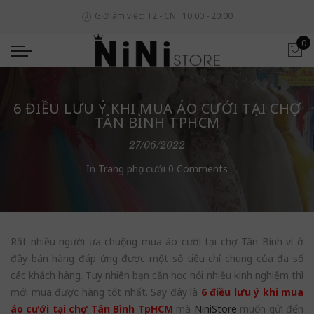
Giờ làm việc: T2 - CN : 10:00 - 20:00
0
6 ĐIỀU LƯU Ý KHI MUA ÁO CƯỚI TẠI CHỢ
TÂN BÌNH TPHCM
27/06/2022
In
Trang phục cưới
0 Comments
Rất nhiều người ưa chuộng mua áo cưới tại chợ Tân Bình vì ở
đây bán hàng đáp ứng được một số tiêu chí chung của đa số
các khách hàng. Tuy nhiên bạn cần học hỏi nhiều kinh nghiệm thì
mới mua được hàng tốt nhất. Say đây là
6 điều lưu ý khi mua
áo cưới tại chợ Tân Bình TpHCM
mà
NiniStore
muốn gửi đến