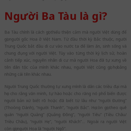
Người Ba Tàu là gì?
Ba Tàu chính là cách gọi thiếu thiện cảm mà người Việt dùng để
gọi người gốc Hoa ở Việt Nam. Từ đầu thời kỳ Bắc thuộc, người
Trung Quốc bắt đầu di cư vào nước ta để làm ăn, sinh sống và
chung đụng với người Việt. Tùy vào từng thời kỳ lịch sử, hoàn
cảnh tiếp xúc, nguyên nhân di cư mà người Hoa đã tự xưng về
tên dân tộc của mình khác nhau, người Việt cũng gọi họ bằng
những cái tên khác nhau.
Người Trung Quốc thường tự xưng mình là dân các triều đại mà
học cho rằng văn minh, tự hào hoặc cho răng nó phổ biến được
người bản xứ biết rõ hoặc đã biết từ lâu như “người Đường”
(Thoòng Dành), “người Thanh”, “người Bắc”. Họ còn gọi theo quê
quán “người Quảng” (Quảng Đông”, “người Tiêu” (Tiều Châu/
Triều Châu), “người Hẹ”, “người Khách”… Ngoài ra người Việt
còn gọi người Hoa là “người Ngô”.