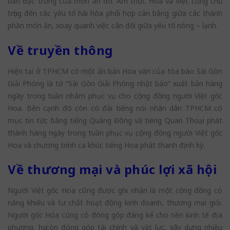
bản đặc trưng của món ăn đó. Ẩm thực Hoa và Việt cũng chú
trọng đến các yếu tố hài hòa phối hợp cân bằng giữa các thành
phần món ăn, xoay quanh việc cân đối giữa yếu tố nóng – lạnh.
Về truyền thông
Hiện tại ở TPHCM có một ấn bản Hoa văn của tòa báo Sài Gòn
Giải Phóng là tờ “Sài Gòn Giải Phóng nhật báo” xuất bản hàng
ngày trong tuần nhằm phục vụ cho cộng đồng người Việt gốc
Hoa. Bên cạnh đó còn có đài tiếng nói nhân dân TPHCM có
mục tin tức bằng tiếng Quảng Đông và tiếng Quan Thoại phát
thành hàng ngày trong tuần phục vụ cộng đồng người Việt gốc
Hoa và chương trình ca khúc tiếng Hoa phát thanh định kỳ.
Về thương mại và phúc lợi xã hội
Người Việt gốc Hoa cũng được ghi nhận là một cộng đồng có
năng khiếu và tư chất hoạt động kinh doanh, thương mại giỏi.
Người gốc Hóa cũng có đóng góp đáng kể cho nền kinh tế địa
phương, họ còn đóng góp tài chính và vật lực, xây dựng nhiều