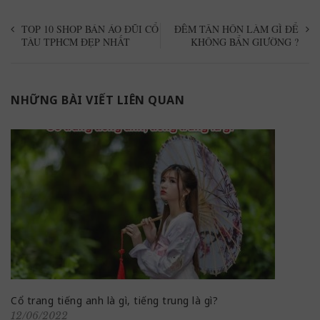
TOP 10 SHOP BÁN ÁO ĐŨI CỔ
ĐÊM TÂN HÔN LÀM GÌ ĐỂ
TÀU TPHCM ĐẸP NHẤT
KHÔNG BẨN GIƯỜNG ?
NHỮNG BÀI VIẾT LIÊN QUAN
Cổ trang tiếng anh là gì, tiếng trung là gì?
12/06/2022