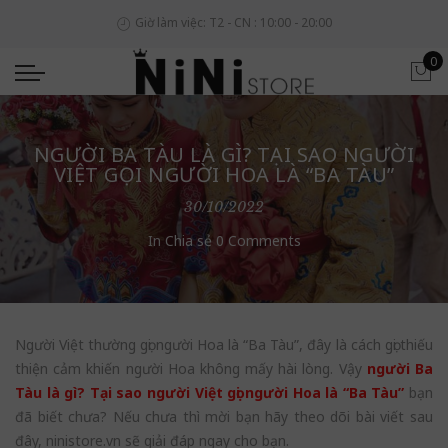
Giờ làm việc: T2 - CN : 10:00 - 20:00
0
NGƯỜI BA TÀU LÀ GÌ? TẠI SAO NGƯỜI
VIỆT GỌI NGƯỜI HOA LÀ “BA TÀU”
30/10/2022
In
Chia sẻ
0 Comments
Người Việt thường gọi người Hoa là “Ba Tàu”, đây là cách gọi thiếu
thiện cảm khiến người Hoa không mấy hài lòng. Vậy
người Ba
Tàu là gì? Tại sao người Việt gọi người Hoa là “Ba Tàu”
bạn
đã biết chưa? Nếu chưa thì mời bạn hãy theo dõi bài viết sau
đây, ninistore.vn sẽ giải đáp ngay cho bạn.