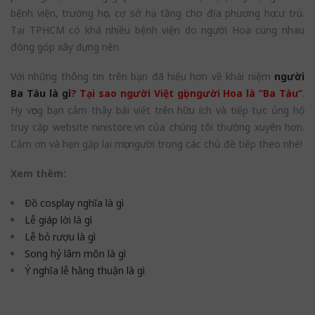
bệnh viện, trường học, cơ sở hạ tầng cho địa phương họ cư trú.
Tại TPHCM có khá nhiều bệnh viện do người Hoa cùng nhau
đóng góp xây dựng nên.
Với những thông tin trên bạn đã hiểu hơn về khái niệm
người
Ba Tàu là gì
? Tại sao người Việt gọi người Hoa là “Ba Tàu”
.
Hy vọng bạn cảm thấy bài viết trên hữu ích và tiếp tục ủng hộ
truy cập website ninistore.vn của chúng tôi thường xuyên hơn.
Cảm ơn và hẹn gặp lại mọi người trong các chủ đề tiếp theo nhé!
Xem thêm:
Đồ cosplay nghĩa là gì
Lễ giáp lời là gì
Lễ bỏ rượu là gì
Song hỷ lâm môn là gì
Ý nghĩa lễ hằng thuận là gì