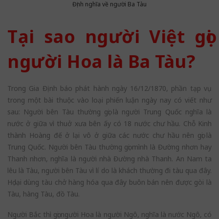
Định nghĩa về người Ba Tàu
Tại sao người Việt gọi
người Hoa là Ba Tàu?
Trong Gia Định báo phát hành ngày 16/12/1870, phần tạp vụ
trong một bài thuộc vào loại phiến luận ngày nay có viết như
sau: Người bên Tàu thường gọi là người Trung Quốc nghĩa là
nước ở giữa vì thuở xưa bên ấy có 18 nước chư hầu. Chỗ Kinh
thành Hoàng đế ở lại vô ở giữa các nước chư hầu nên gọi là
Trung Quốc. Người bên Tàu thường gọi mình là Đường nhơn hay
Thanh nhơn, nghĩa là người nhà Đường nhà Thanh. An Nam ta
lêu là Tàu, người bên Tàu vì lí do là khách thường đi tàu qua đây.
Họ lại dùng tàu chở hàng hóa qua đây buôn bán nên được gòi là
Tàu, hàng Tàu, đồ Tàu.
Người Bắc thì gọi người Hoa là người Ngô, nghĩa là nước Ngô, có