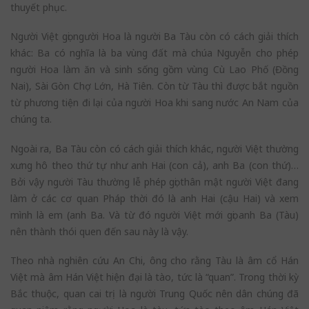
thuyết phục.
Người Việt gọi người Hoa là người Ba Tàu còn có cách giải thích
khác: Ba có nghĩa là ba vùng đất mà chúa Nguyễn cho phép
người Hoa làm ăn và sinh sống gồm vùng Cù Lao Phố (Đồng
Nai), Sài Gòn Chợ Lớn, Hà Tiên. Còn từ Tàu thì được bắt nguồn
từ phương tiện đi lại của người Hoa khi sang nước An Nam của
chúng ta.
Ngoài ra, Ba Tàu còn có cách giải thích khác, người Việt thường
xưng hô theo thứ tự như anh Hai (con cả), anh Ba (con thứ)…
Bởi vậy người Tàu thường lễ phép gọi thân mật người Việt đang
làm ở các cơ quan Pháp thời đó là anh Hai (cậu Hai) và xem
mình là em (anh Ba. Và từ đó người Việt mới gọi anh Ba (Tàu)
nên thành thói quen đến sau này là vậy.
Theo nhà nghiên cứu An Chi, ông cho rằng Tàu là âm cổ Hán
Việt mà âm Hán Việt hiện đại là tào, tức là “quan”. Trong thời kỳ
Bắc thuộc, quan cai trị là người Trung Quốc nên dân chúng đã