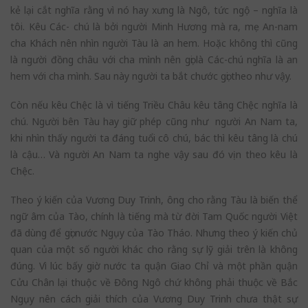
kẻ lại cắt nghĩa rằng vì nó hay xưng là Ngô, tức ngộ – nghĩa là
tôi. Kêu Các- chú là bởi người Minh Hương mà ra, mẹ An-nam
cha Khách nên nhìn người Tàu là an hem. Hoặc không thì cũng
là người đồng châu với cha mình nên gọi là Các-chú nghĩa là an
hem với cha mình. Sau này người ta bắt chước gọi theo như vậy.
Còn nếu kêu Chệc là vì tiếng Triều Châu kêu tâng Chệc nghĩa là
chú. Người bên Tàu hay giữ phép cũng như người An Nam ta,
khi nhìn thấy người ta đáng tuổi cô chú, bác thì kêu tâng là chú
là cậu… Và người An Nam ta nghe vậy sau đó vịn theo kêu là
Chệc.
Theo ý kiến của Vương Duy Trinh, ông cho rằng Tàu là biến thể
ngữ âm của Tào, chính là tiếng mà từ đời Tam Quốc người Việt
đã dùng để gọi nước Ngụy của Tào Tháo. Nhưng theo ý kiến chủ
quan của một số người khác cho rằng sự lỹ giải trên là không
đúng. Vì lúc bấy giờ nước ta quận Giao Chỉ và một phần quận
Cửu Chân lại thuộc về Đông Ngô chứ không phải thuộc về Bắc
Ngụy nên cách giải thích của Vương Duy Trinh chưa thật sự