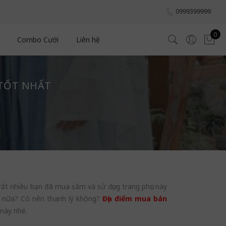
0999399999
0
Combo Cưới
Liên hệ
 TỐT NHẤT
rất nhiều bạn đã mua sắm và sử dụng trang phục này
ng nữa? Có nên thanh lý không?
Địa điểm mua bán
 này nhé.