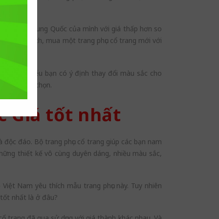
ục cổ trang Trung Quốc của mình với giá thấp hơn so
 mà bạn thích, mua một trang phục cổ trang mới với
. Cho nên nếu bạn có ý định thay đổi màu sắc cho
hảo và lựa chọn.
 Giá tốt nhất
à độc đáo. Bộ trang phục cổ trang giúp các bạn nam
hững thiết kế vô cùng duyên dáng, nhiều màu sắc,
 Việt Nam yêu thích mẫu trang phục này. Tuy nhiên
tốt nhất là ở đâu?
ổ trang đã qua sử dụng với giá thành khác nhau. Và