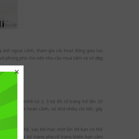
p ảnh ngoại cảnh, tham gia các hoạt động giao lưu
và phong phú cho nên nhu cầu mua sắm và sử dụng
×
ốc?
ở hữu cho mình từ 2, 3 bộ đồ cổ trang trở lên. Dĩ
hù hợp với hoàn cảnh, nó khá nhiều chi tiết, gây
g khá hạn chế, sau khi mặc một lần thì bạn có thể
 lại mãi một bộ trang phục cổ trang khiến bạn cảm