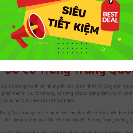
 đủ chi phí?
 lý đồ cổ trang Trung Quốc ra đời. Bạn có thể thanh lý lại trang ph
 thể tiết kiệm hoặc sử dụng vào một mục đích khác như mua trang phục
càng tăng và nhu cầu thanh lý trang phục cũng không hề thua kém
album ảnh thì đây là một phương thức lý tưởng mà bạn có thể tham k
 Đồ Cổ Trang Trung Quốc
c tạo ấn tượng mạnh với những chi tiết, điểm nhấn vô cùng mới mẻ v
hần thanh lịch, còn những bộ trang phục cổ trang dành nữ thì có n
ng cũng hết sức quyến rũ và ngọt ngào.
rung Quốc mang lại cho người sử dụng cho nên có rất nhiều bạn trẻ
ì phải làm như thế nào? Địa chỉ thanh lý đồ cổ trang Trung Quốc giá 
 Hồ Chí Minh có rất nhiều cửa hàng, shop chuyên thu mua trang phục c