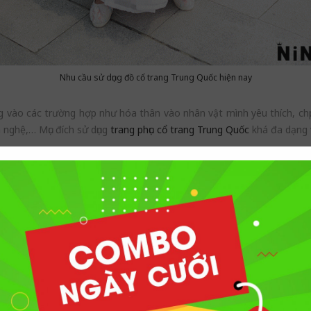
Nhu cầu sử dụng đồ cổ trang Trung Quốc hiện nay
ng vào các trường hợp như hóa thân vào nhân vật mình yêu thích, chụ
n nghệ,… Mục đích sử dụng
trang phục cổ trang Trung Quốc
khá đa dạng 
lý đồ cổ trang Trung Qu
c ngày càng tăng lên theo từng thời điểm, có nhiều bạn trẻ còn s
 không thể mặc vào những ngày bình thường vì nó hoàn toàn không p
chụp ảnh ngoại cảnh
hoặc tham gia biểu diễn văn nghệ,… Số lần sử dụn
à điều này khiến bạn cảm thấy khá phung phí? Hoặc việc mặc đi mặc