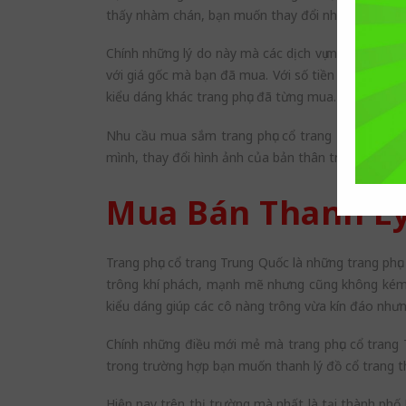
thấy nhàm chán, bạn muốn thay đổi nhưng chưa có
Chính những lý do này mà các dịch vụ mua bán thanh
với giá gốc mà bạn đã mua. Với số tiền này bạn có
kiểu dáng khác trang phục đã từng mua.
Nhu cầu mua sắm trang phục cổ trang Trung Quốc 
mình, thay đổi hình ảnh của bản thân trong từng 
Mua Bán Thanh Lý
Trang phục cổ trang Trung Quốc là những trang phụ
trông khí phách, mạnh mẽ nhưng cũng không kém p
kiểu dáng giúp các cô nàng trông vừa kín đáo như
Chính những điều mới mẻ mà trang phục cổ trang T
trong trường hợp bạn muốn thanh lý đồ cổ trang th
Hiện nay trên thị trường mà nhất là tại thành phố