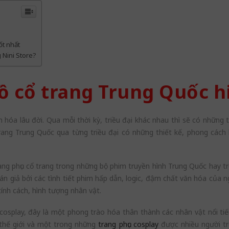
t nhất
 Nini Store?
ồ cổ trang Trung Quốc h
hóa lâu đời. Qua mỗi thời kỳ, triều đại khác nhau thì sẽ có những th
 trang Trung Quốc qua từng triều đại có những thiết kế, phong các
ng phục cổ trang trong những bộ phim truyền hình Trung Quốc hay t
n giả bởi các tình tiết phim hấp dẫn, logic, đậm chất văn hóa của n
tính cách, hình tượng nhân vật.
 cosplay, đây là một phong trào hóa thân thành các nhân vật nổi 
 thế giới và một trong những
trang phục cosplay
được nhiều người trê