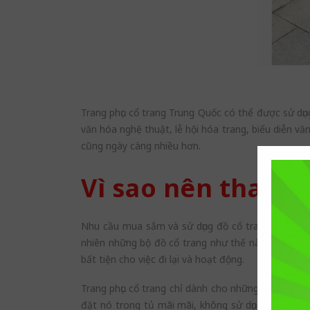
Trang phục cổ trang Trung Quốc có thể được sử dụ
văn hóa nghệ thuật, lễ hội hóa trang, biểu diễn vă
cũng ngày càng nhiều hơn.
Vì sao nên thanh 
Nhu cầu mua sắm và sử dụng đồ cổ trang Trung Quố
nhiên những bộ đồ cổ trang như thế này chúng ta
bất tiện cho việc đi lại và hoạt động.
Trang phục cổ trang chỉ dành cho những lễ hội, khi
đặt nó trong tủ mãi mãi, không sử dụng lại nữa v