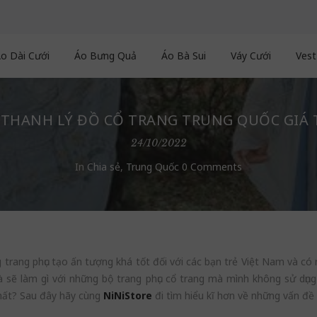
o Dài Cưới
Áo Bưng Quả
Áo Bà Sui
Váy Cưới
Vest
THANH LÝ ĐỒ CỔ TRANG TRUNG QUỐC GIÁ
24/10/2022
In
Chia sẻ
,
Trung Quốc
0 Comments
 trang phục tạo ấn tượng khá tốt đối với các bạn trẻ Việt Nam và có 
và sẽ làm gì với những bộ trang phục cổ trang mà mình không sử dụ
hất? Sau đây hãy cùng
NiNiStore
đi tìm hiểu kĩ hơn về những vấn đề