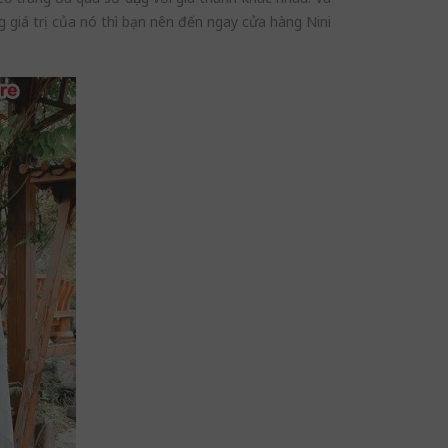
 giá trị của nó thì bạn nên đến ngay cửa hàng Nini