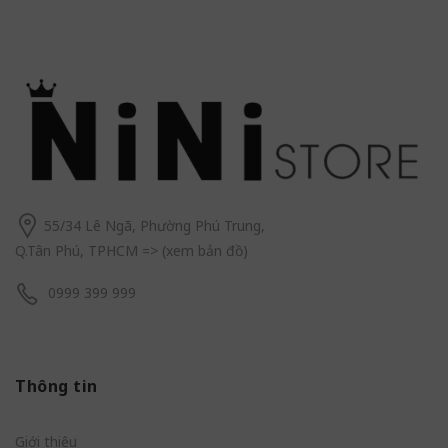
55/34 Lê Ngã, Phường Phú Trung,
Q.Tân Phú, TPHCM
=> (
xem bản đồ
)
0999 399 999
Thông tin
Giới thiệu