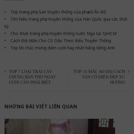
Top trang phục Sari truyền thống của phụ nữ Ấn Độ
Tìm hiểu trang phục truyền thống của Hàn Quốc qua các thời
kỳ
Cho thuê trang phục truyền thống nước Nga tại TpHCM
Cách Đội Mấn Cho Cô Dâu Theo Kiểu Truyền Thống
Top lời chúc mừng đám cưới hay nhất bằng tiếng Anh
TOP 7 LOẠI TRÁI CÂY
TOP 14 MẪU ÁO DÀI CÁCH
CHƯNG BÀN THỜ NGÀY
TÂN CỔ ĐIỂN ĐẸP XU
CƯỚI CẦN PHẢI BIẾT
HƯỚNG
NHỮNG BÀI VIẾT LIÊN QUAN