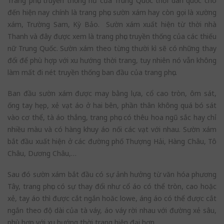
Trang phục truyền thống nữ của Trung Quốc thời dân quốc cho
đến hiện nay chính là trang phục sườn xám hay còn gọi là xường
xám, Trường Sam, Kỳ Bảo. Sườn xám xuất hiện từ thời nhà
Thanh và đây được xem là trang phục truyền thống của các thiếu
nữ Trung Quốc. Sườn xám theo từng thười kì sẽ có những thay
đổi để phù hợp với xu hướng thời trang, tuy nhiên nó vẫn không
làm mất đi nét truyền thống ban đầu của trang phục.
Ban đầu sườn xám được may bằng lựa, cổ cao tròn, ôm sát,
ống tay hẹp, xẻ vạt áo ở hai bên, phần thân không quá bó sát
vào cơ thể, tà áo thẳng, trang phục có thêu hoa ngũ sắc hay chỉ
nhiều màu và có hàng khuy áo nối các vạt với nhau. Sườn xám
bắt đầu xuất hiện ở các đường phố Thượng Hải, Hàng Châu, Tô
Châu, Dương Châu,…
Sau đó sườn xám bắt đầu có sự ảnh hưởng từ văn hóa phương
Tây, trang phục có sự thay đổi như cổ áo có thể tròn, cao hoặc
xẻ, tay áo thì được cắt ngắn hoăc lowe, áng áo có thể được cắt
ngắn theo độ dài của tà váy, áo váy rời nhau với đường xẻ sâu,
phù hợp với xu hướng thời trang hiện đại hơn.