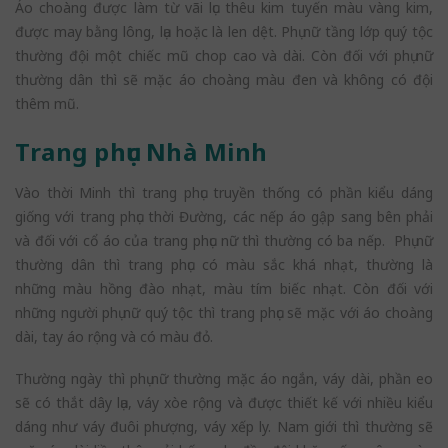
Áo choàng được làm từ vãi lục thêu kim tuyến màu vàng kim,
được may bằng lông, lụa hoặc là len dệt. Phụ nữ tầng lớp quý tộc
thường đội một chiếc mũ chop cao và dài. Còn đối với phụ nữ
thường dân thì sẽ mặc áo choàng màu đen và không có đội
thêm mũ.
Trang phục Nhà Minh
Vào thời Minh thì trang phục truyền thống có phần kiểu dáng
giống với trang phục thời Đường, các nếp áo gập sang bên phải
và đối với cổ áo của trang phục nữ thì thường có ba nếp. Phụ nữ
thường dân thì trang phục có màu sắc khá nhạt, thường là
những màu hồng đào nhạt, màu tím biếc nhạt. Còn đối với
những người phụ nữ quý tộc thì trang phục sẽ mặc với áo choàng
dài, tay áo rộng và có màu đỏ.
Thường ngày thì phụ nữ thường mặc áo ngắn, váy dài, phần eo
sẽ có thắt dây lụa, váy xòe rộng và được thiết kế với nhiều kiểu
dáng như váy đuôi phượng, váy xếp ly. Nam giới thì thường sẽ