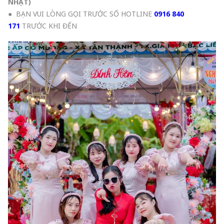
NHẬT
)
● BẠN VUI LÒNG GỌI TRƯỚC SỐ HOTLINE
0916 840
171
TRƯỚC KHI ĐẾN