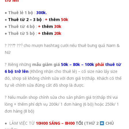
trở lên
●
Thuê lẻ 1 bộ
:
300k.
●
Thuê từ 2 – 3 bộ
:
+
thêm
50k
●
Thuê từ 4 bộ
:
+
thêm
30k
●
Thuê từ 5 bộ
:
+
thêm
20k
? ???̂̃? ???́ cho mượn hashtag cưới nếu thuê bưng quả Nam &
Nữ
? Riêng những
mẫu giảm giá
50k – 80k – 100k
phải
thuê từ
6 bộ trở lên
(Không nhận cho thuê lẻ) – có size nào lấy size
đó, shop sẽ không chỉnh sửa với đơn giá trị thấp. Khách có thể
tự về chỉnh sửa đừng cắt đồ shop là được.
? Nếu muốn shop chỉnh sửa cho sản phẩm giá trị thấp thì vui
lòng + thêm phí dịch vụ 200k/ 1 đơn hàng (6 bộ) hoặc 250k/ 1
đơn hàng (8 bộ)
● LÀM VIỆC TỪ
10H00 SÁNG – 8H00
TỐI
(THỨ 2
CHỦ