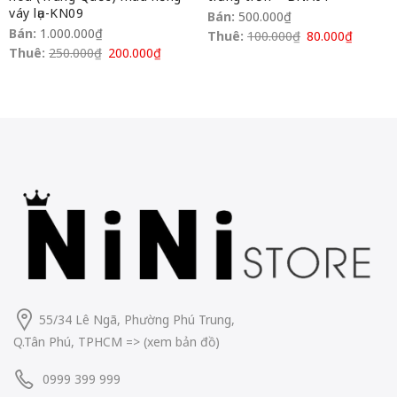
váy lụa-KN09
Bán:
500.000
₫
Bán:
1.000.000
₫
Thuê:
100.000
₫
80.000
₫
Thuê:
250.000
₫
200.000
₫
55/34 Lê Ngã, Phường Phú Trung,
Q.Tân Phú, TPHCM
=> (
xem bản đồ
)
0999 399 999