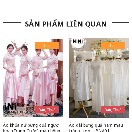
SẢN PHẨM LIÊN QUAN
Sale
Sale
Bán, Thuê
Bán, Thuê
Áo khỏa nữ bưng quả người
Áo dài bưng quả nam màu
hoa (Trung Quốc) màu hồng
trắng trơn – BNA01