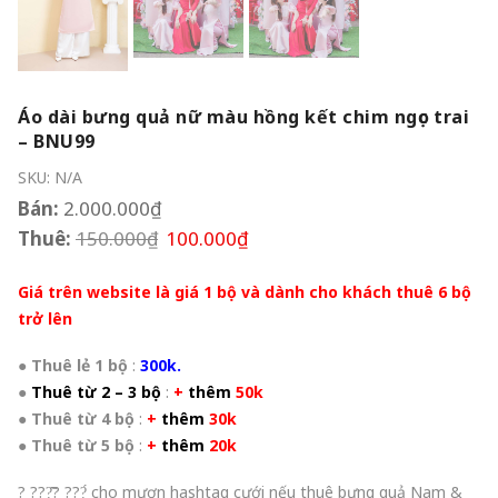
Áo dài bưng quả nữ màu hồng kết chim ngọc trai
– BNU99
SKU:
N/A
Bán:
2.000.000
₫
Thuê:
150.000
₫
100.000
₫
Giá trên website là giá 1 bộ và dành cho khách thuê 6 bộ
trở lên
●
Thuê lẻ 1 bộ
:
300k.
●
Thuê từ 2 – 3 bộ
:
+
thêm
50k
●
Thuê từ 4 bộ
:
+
thêm
30k
●
Thuê từ 5 bộ
:
+
thêm
20k
? ???̂̃? ???́ cho mượn hashtag cưới nếu thuê bưng quả Nam &