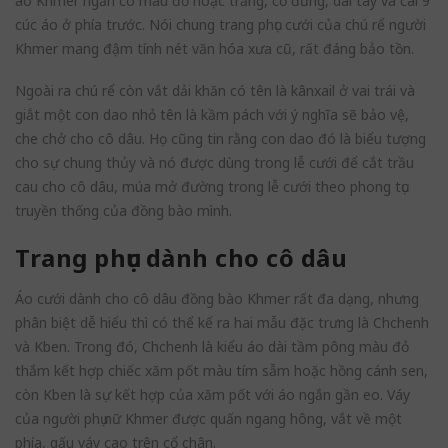
áo Khmer ngắn có màu đỏ hoặc trắng, cổ đứng, dài tay và cài 9
cúc áo ở phía trước. Nói chung trang phục cưới của chú rể người
Khmer mang đậm tính nét văn hóa xưa cũ, rất đáng bảo tồn.
Ngoài ra chú rể còn vắt dải khăn có tên là kânxail ở vai trái và
giắt một con dao nhỏ tên là kầm pách với ý nghĩa sẽ bảo vệ,
che chở cho cô dâu. Họ cũng tin rằng con dao đó là biểu tượng
cho sự chung thủy và nó được dùng trong lễ cưới để cắt trầu
cau cho cô dâu, múa mở đường trong lễ cưới theo phong tục
truyền thống của đồng bào mình.
Trang phục dành cho cô dâu
Áo cưới dành cho cô dâu đồng bào Khmer rất đa dạng, nhưng
phân biệt dễ hiểu thì có thể kể ra hai mẫu đặc trưng là Chchenh
và Kben. Trong đó, Chchenh là kiểu áo dài tầm pông màu đỏ
thắm kết hợp chiếc xăm pốt màu tím sẫm hoặc hồng cánh sen,
còn Kben là sự kết hợp của xăm pốt với áo ngắn gần eo. Váy
của người phụ nữ Khmer được quấn ngang hông, vắt về một
phía, gấu váy cao trên cổ chân.