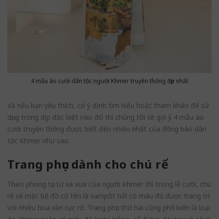
4 mẫu áo cưới dân tộc người Khmer truyền thống đẹp nhất
Và nếu bạn yêu thích, có ý định tìm hiểu hoặc tham khảo để sử
dụng trong dịp đặc biệt nào đó thì chúng tôi sẽ gợi ý 4 mẫu áo
cưới truyền thống được biết đến nhiều nhất của đồng bào dân
tộc Khmer như sau.
Trang phục dành cho chú rể
Theo phong tục từ xa xưa của người Khmer thì trong lễ cưới, chú
rể sẽ mặc bộ đồ có tên là sampôt hôl có màu đỏ được trang trí
với nhiều hoa văn rực rỡ. Trang phục thứ hai cũng phổ biến là loại