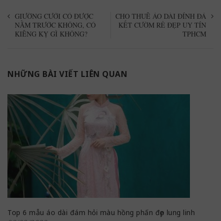
GIƯỜNG CƯỚI CÓ ĐƯỢC
CHO THUÊ ÁO DÀI ĐÍNH ĐÁ
NẰM TRƯỚC KHÔNG, CÓ
KẾT CƯỜM RẺ ĐẸP UY TÍN
KIÊNG KỴ GÌ KHÔNG?
TPHCM
NHỮNG BÀI VIẾT LIÊN QUAN
Top 6 mẫu áo dài đám hỏi màu hồng phấn đẹp lung linh