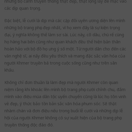
những bộ cánh truyền thống thật đẹp, thật lộng lẫy để mặc vào
các dịp quan trọng.
Đặc biệt, lễ cưới là dịp mà các cặp đôi uyên ương diện lên mình
những bộ trang phục đẹp nhất, vì họ xem đây là sự kiện trọng
đại, ý nghĩa không thể làm sơ sài. Lúc này, cô dâu, chú rể cùng
họ hàng hai bên cũng như quan khách đều thể hiện bản thân
hoàn hảo với bộ đồ họ ưng ý số một. Từ người dân cho đến các
văn nghệ sĩ, ai nấy đều yêu thích và mang đặc sắc văn hóa của
người Khmer truyền bá trong cuộc sống cũng như trên sân
khấu.
Không chỉ đơn thuần là làm đẹp mà người Khmer còn quan
niệm rằng khi khoác lên mình bộ trang phục cưới chỉnh chu, đắm
mình vào điệu múa dân tộc uyển chuyển cũng là lúc họ tôn vinh
vẻ đẹp, ý thức bảo tồn bản sắc văn hóa phum sóc. Sẽ thật
nhàm chán và đơn điệu nếu trong buổi lễ cưới và những dịp lễ
hội của người Khmer không có sự xuất hiện của bộ trang phục
truyền thống độc đáo đó.