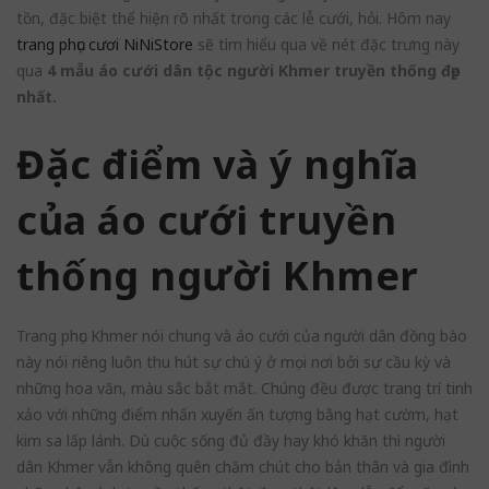
tồn, đặc biệt thể hiện rõ nhất trong các lễ cưới, hỏi. Hôm nay
trang phục cươi NiNiStore
sẽ tìm hiểu qua về nét đặc trưng này
qua
4 mẫu áo cưới dân tộc người Khmer truyền thống đẹp
nhất.
Đặc điểm và ý nghĩa
của áo cưới truyền
thống người Khmer
Trang phục Khmer nói chung và áo cưới của người dân đồng bào
này nói riêng luôn thu hút sự chú ý ở mọi nơi bởi sự cầu kỳ và
những hoa văn, màu sắc bắt mắt. Chúng đều được trang trí tinh
xảo với những điểm nhấn xuyến ấn tượng bằng hạt cườm, hạt
kim sa lấp lánh. Dù cuộc sống đủ đầy hay khó khăn thì người
dân Khmer vẫn không quên chăm chút cho bản thân và gia đình