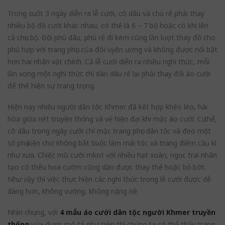
Trong suốt 3 ngày diễn ra lễ cưới, cô dâu và chú rể phải thay
nhiều bộ đồ cưới khác nhau, có thể là 6 – 7 bộ hoặc có khi lên
cả chục bộ. Đội phù dâu, phù rể đi kèm cũng lần lượt thay đồ cho
phù hợp với trang phục của đôi uyên ương và không được nổi bật
hơn hai nhân vật chính. Cả lễ cưới diễn ra nhiều nghi thức, mỗi
lần xong một nghi thức thì dàn dâu rể lại phải thay đổi áo cưới
để thể hiện sự trang trọng.
Hiện nay nhiều người dân tộc Khmer đã kết hợp khéo léo, hài
hòa giữa nét truyền thống và vẻ hiện đại khi mặc áo cưới. Cụ thể,
cô dâu trong ngày cưới chỉ mặc trang phục dân tộc và đeo một
số phụ kiện chứ không bắt buộc làm mái tóc và trang điểm cầu kì
như xưa. Chiếc mũ cưới mkot với nhiều hạt xoàn, ngọc trai nhân
tạo có thêu hoa cườm cũng dần được thay thế hoặc bỏ bớt.
Như vậy thì việc thực hiện các nghi thức trong lễ cưới được dễ
dàng hơn, không vướng, không nặng nề.
Nhìn chung, với
4 mẫu áo cưới dân tộc người Khmer truyền
thống
vừa được mô tả như trên thì chúng ta có thể thấy trang