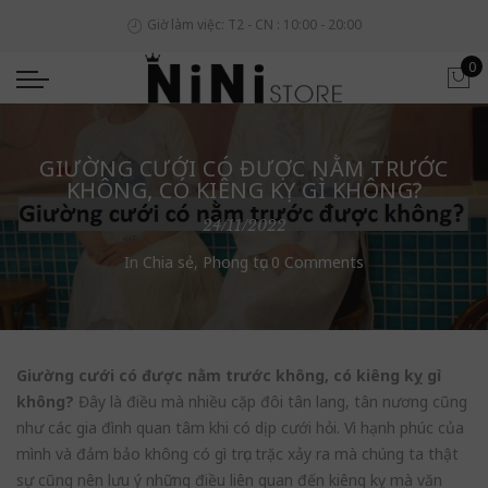
Giờ làm việc: T2 - CN : 10:00 - 20:00
0
GIƯỜNG CƯỚI CÓ ĐƯỢC NẰM TRƯỚC
KHÔNG, CÓ KIÊNG KỴ GÌ KHÔNG?
24/11/2022
In
Chia sẻ
,
Phong tục
0 Comments
Giường cưới có được nằm trước không, có kiêng kỵ gì
không?
Đây là điều mà nhiều cặp đôi tân lang, tân nương cũng
như các gia đình quan tâm khi có dịp cưới hỏi. Vì hạnh phúc của
mình và đảm bảo không có gì trục trặc xảy ra mà chúng ta thật
sự cũng nên lưu ý những điều liên quan đến kiêng kỵ mà văn