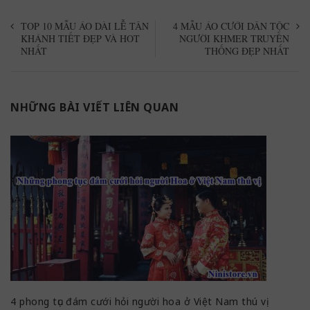
TOP 10 MẪU ÁO DÀI LỄ TÂN
4 MẪU ÁO CƯỚI DÂN TỘC
KHÁNH TIẾT ĐẸP VÀ HOT
NGƯỜI KHMER TRUYỀN
NHẤT
THỐNG ĐẸP NHẤT
NHỮNG BÀI VIẾT LIÊN QUAN
4 phong tục đám cưới hỏi người hoa ở Việt Nam thú vị