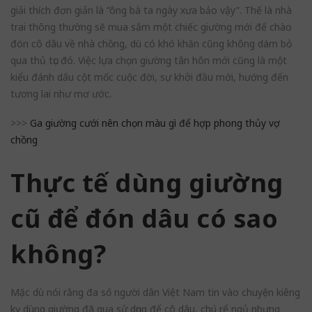
giải thích đơn giản là “ông bà ta ngày xưa bảo vậy”. Thế là nhà
trai thông thường sẽ mua sắm một chiếc giường mới để chào
đón cô dâu về nhà chồng, dù có khó khăn cũng không dám bỏ
qua thủ tục đó. Việc lựa chọn giường tân hôn mới cũng là một
kiểu đánh dấu cột mốc cuộc đời, sự khởi đầu mới, hướng đến
tương lai như mơ ước.
>>>
Ga giường cưới nên chọn màu gì để hợp phong thủy vợ
chồng
Thực tế dùng giường
cũ để đón dâu có sao
không?
Mặc dù nói rằng đa số người dân Việt Nam tin vào chuyện kiêng
kỵ dùng giường đã qua sử dụng để cô dâu, chú rể ngủ nhưng