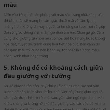
màu
Nhìn vào tổng thể căn phòng với màu sắc trang nhã, sáng sủa
thì tất nhiên sẽ mang lại cảm giác thoải mái và tâm lý nhẹ
nhàng hơn. Không chỉ vạy, người ta tin rằng sự tươi mới sẽ giúp
đời sống vợ chồng viên mãn, gia đình ấm êm. Chăn ga gối đệm
dùng cho giường tân hôn nên có họa tiết hoa hồng hoặc không
họa tiết, tuyệt đối tránh dùng họa tiết hoa cúc. Bên cạnh đó
các gam màu tối cũng nên kiêng kỵ, tốt nhất là sử dụng màu
hồng, xanh nhạt hoặc trắng.
5. Không để có khoảng cách giữa
đầu giường với tường
Khi kê giường tân hôn, hãy chú ý kê đầu giường tựa sát vào
tường để bảo toàn sinh khí khi ngủ. Việc này cũng giúp bạn có
cảm giác được hỗ trợ từ phía sau, yên tâm ngủ ngon hơn. Mặt
khác, chúng ta không nên kê đầu giường vào các cửa sổ vì như
thế dễ làm mất đi nguồn năng lượng quan trọng. Nếu bất đắc dĩ