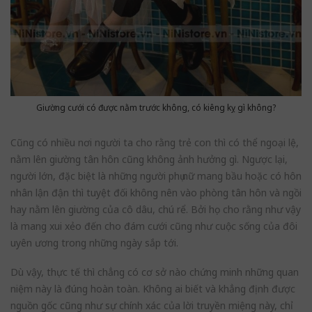
Giường cưới có được nằm trước không, có kiêng kỵ gì không?
Cũng có nhiều nơi người ta cho rằng trẻ con thì có thể ngoại lệ,
nằm lên giường tân hôn cũng không ảnh hưởng gì. Ngược lại,
người lớn, đặc biệt là những người phụ nữ mang bầu hoặc có hôn
nhân lận đận thì tuyệt đối không nên vào phòng tân hôn và ngồi
hay nằm lên giường của cô dâu, chú rể. Bởi họ cho rằng như vậy
là mang xui xẻo đến cho đám cưới cũng như cuộc sống của đôi
uyên ương trong những ngày sắp tới.
Dù vậy, thực tế thì chẳng có cơ sở nào chứng minh những quan
niệm này là đúng hoàn toàn. Không ai biết và khẳng định được
nguồn gốc cũng như sự chính xác của lời truyền miệng này, chỉ