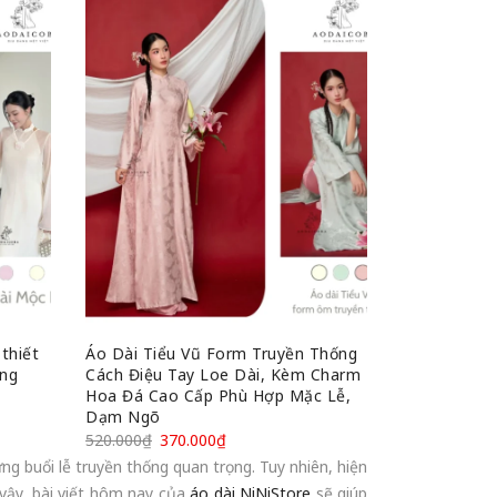
thiết
Áo Dài Tiểu Vũ Form Truyền Thống
ang
Cách Điệu Tay Loe Dài, Kèm Charm
Hoa Đá Cao Cấp Phù Hợp Mặc Lễ,
Dạm Ngõ
520.000
₫
370.000
₫
ng buổi lễ truyền thống quan trọng. Tuy nhiên, hiện
vậy, bài viết hôm nay của
áo dài NiNiStore
sẽ giúp