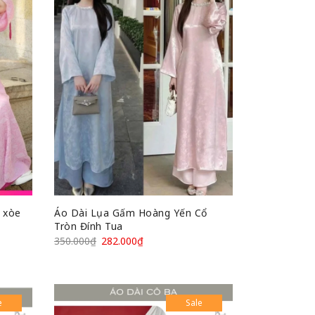
y xòe
Áo Dài Lụa Gấm Hoàng Yến Cổ
Tròn Đính Tua
350.000
₫
282.000
₫
e
Sale