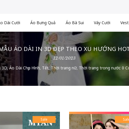
o Dài Cưới
Áo Bưng Quả
Áo Bà Sui
Váy Cưới
Vest
 MẪU ÁO DÀI IN 3D ĐẸP THEO XU HƯỚNG HO
12/01/2023
i 3D
,
Áo Dài Chụp Hình
,
Tết
,
Thời trang nữ
,
Thời trang trong nước
0 C
Sale
Sal