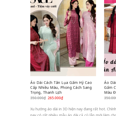
Áo Dài Cách Tân Lụa Gấm Hỷ Cao
Áo Dà
Cấp Nhiều Màu, Phong Cách Sang
Gấm C
Trọng, Thanh Lịch
Màu Đ
350.000
₫
265.000
₫
350.00
Xu hướng áo dài in 3D hiện nay đang rất hot. Chính
nay có rất nhiều mẫu áo dài cả cũ lẫn mới làm ch