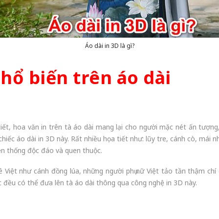
Áo dài in 3D là gì?
hổ biến trên áo dài
 tiết, hoa văn in trên tà áo dài mang lại cho người mặc nét ấn tượ
ếc áo dài in 3D này. Rất nhiều họa tiết như: lũy tre, cánh cò, mái 
ền thống độc đáo và quen thuộc.
 Việt như cánh đồng lúa, những người phụ nữ Việt tảo tần thậm ch
 đều có thể đưa lên tà áo dài thông qua công nghệ in 3D này.