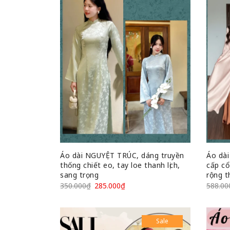
Áo dài NGUYỆT TRÚC, dáng truyền
Áo dài
thống chiết eo, tay loe thanh lịch,
cấp cổ
sang trọng
rộng t
350.000
₫
285.000
₫
588.00
Sale