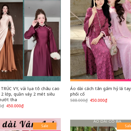
 TRÚC VY, vải lụa tô châu cao
Áo dài cách tân gấm hỷ lá ta
 2 lớp, quần váy 2 mét siêu
phối cổ
hướt tha
588.000
₫
450.000
₫
0
₫
450.000
₫
Sale
Sal