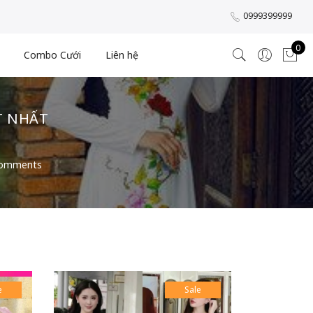
0999399999
0
Combo Cưới
Liên hệ
T NHẤT
omments
e
Sale