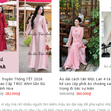
i Truyền Thống TẾT 2026
Áo dài cách tân Mộc Lan 4 tà 
ao Cấp TRÚC ANH Sẵn Đủ
kế cao cấp phối áo choàng s
ính Hoa
trọng đi tiệc sự kiện
0
₫
282.000
₫
500.000
₫
360.000
₫
 vì vậy mà rất nhiều người tìm kiếm mẫu áo dài này để phục vụ cho nhữ
o những người có nhu cầu rất khó chọn được mẫu phù hợp. Chính vì 