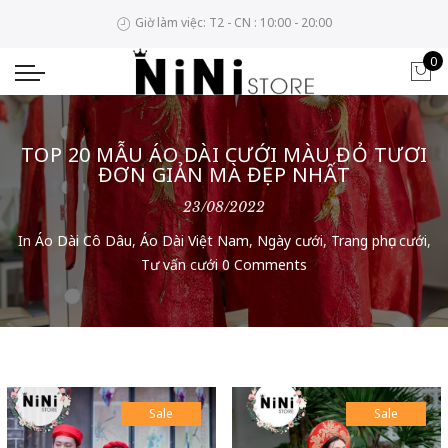
Giờ làm việc: T2 - CN : 10:00 - 20:00
0
TOP 20 MẪU ÁO DÀI CƯỚI MÀU ĐỎ TƯƠI
ĐƠN GIẢN MÀ ĐẸP NHẤT
23/08/2022
In
Áo Dài Cô Dâu
,
Áo Dài Việt Nam
,
Ngày cưới
,
Trang phục cưới
,
Tư vấn cưới
0 Comments
Sale
Sale