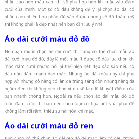
phần cao hơn màu cam thì sẽ phù hợp hơn khi mặc vào đám
cưới của mình. Một số cô dâu không để ý lại chọn áo dài có
phần cam nhiều hơn phần đỏ vẫn được nhưng về độ thẩm mỹ
thì không phải là đẹp nhất nên bạn cần lưu ý nhé.
Áo dài cưới màu đỏ đô
Nếu bạn muốn chọn áo dài cưới thì cũng có thể chọn mẫu áo
dài cưới màu đỏ đô, đây là một màu ít được cô dâu lựa chọn khi
mặc đám cưới nhưng nó lại thể hiện nét đẹp sắc sảo nếu cô
dâu nào dám mạnh dạn mặc. Nhưng áo dài màu này chỉ phù
hợp với những cô nàng có làn da trắng sáng còn những nàng da
ngăm đen thì không nên chọn vì nó sẽ làm lộ khuyết điểm của
bạn nhanh chóng hơn. Ngoài ra nếu chọn áo dài màu đỏ đô
mặc đám cưới thì bạn nên chọn loại có họa tiết vừa phải để
không làm rối rắm, thiếu sự hài hòa khi mặc.
Áo dài cưới màu đỏ ren
Bạn cũng có thể chọn áo dài ren đỏ để mặc làm cô dâu trong