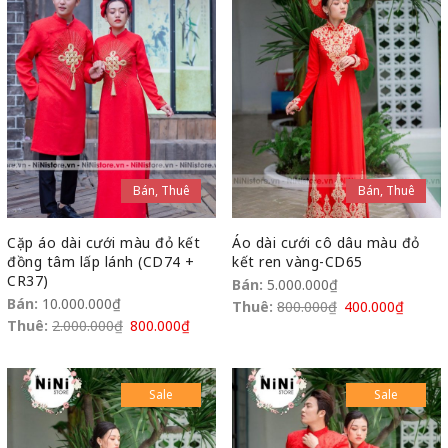
Bán, Thuê
Bán, Thuê
Cặp áo dài cưới màu đỏ kết
Áo dài cưới cô dâu màu đỏ
đồng tâm lấp lánh (CD74 +
kết ren vàng-CD65
CR37)
Bán:
5.000.000
₫
Bán:
10.000.000
₫
Thuê:
800.000
₫
400.000
₫
Thuê:
2.000.000
₫
800.000
₫
Sale
Sale