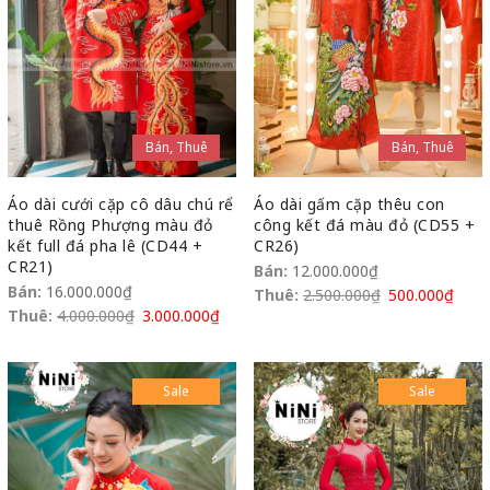
Bán, Thuê
Bán, Thuê
Áo dài cưới cặp cô dâu chú rể
Áo dài gấm cặp thêu con
thuê Rồng Phượng màu đỏ
công kết đá màu đỏ (CD55 +
kết full đá pha lê (CD44 +
CR26)
CR21)
Bán:
12.000.000
₫
Bán:
16.000.000
₫
Thuê:
2.500.000
₫
500.000
₫
Thuê:
4.000.000
₫
3.000.000
₫
Sale
Sale