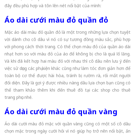
đây đều phù hợp và tôn lên nét nổi bật của mình:
Áo dài cưới màu đỏ quần đỏ
Mặc áo dài màu đỏ quần đỏ là một trong những lựa chọn tuyệt
vời dành cho cô dâu vì nó có sự tương đồng màu sắc, phù hợp
với phong cách thời trang. Có thể chọn màu đỏ của quần áo dài
nhạt hơn so với màu đỏ của áo để không bị cho là quá lố lăng.
Và khi đã kết hợp hai màu đỏ với nhau thì cô dâu nên lưu ý đến
việc sử dụng các phụ kiện khác cũng như làm tóc đơn giản hơn để
toàn bộ cơ thể được hài hòa, tránh bị rườm rà, rối mắt người
đối diện. Đây là gợi ý được nhiều nàng dâu lựa chọn bạn cũng có
thể tham khảo thêm khi đến thuê đồ tại các shop cho thuê
trang phục nhé.
Áo dài cưới màu đỏ quần vàng
Áo dài cưới màu đỏ mặc với quần vàng cũng có một số cô dâu
chọn mặc trong ngày cưới hỏi vì nó giúp họ trở nên nổi bật, ấn