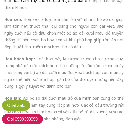
loại
hoa cầm tay cho cô dâu mặc áo dài đỏ
đẹp nhất để bạn
tham khảo:c
Hoa sen:
Hoa sen là loại hoa gắn liền với những bộ áo dài giúp
làm tôn nét thướt tha, dịu dàng cho người con gái Việt. Vào
ngày cưới nếu cô dâu chọn một bộ áo dài cưới màu đỏ truyền
thống thì nên chọn bó hoa sen sẽ khá phù hợp giúp tôn lên nét
đẹp thướt tha, mềm mại hơn cho cô dâu.
Hoa bách hợp:
Loài hoa này là tượng trưng cho sự cao quý,
trang nhã nên rất thích hợp cho những cô dâu cầm trong ngày
cưới cùng với bộ áo dài cưới màu đỏ. Hoa bách hợp còn mang ý
nghĩa thể hiện sự hòa hợp, gắn bó của đôi uyên ương nên đây
cũng là gợi ý tuyệt vời dành cho bạn.
Hoa lan:
Với bộ áo dài cưới màu đỏ của mình bạn cũng có thể
chọn hoa lan cầm tay cũng rất phù hợp. Các cô dâu thường rất
Chat Zalo
hay chọn hoa lan làm hoa cưới với kiểu bó rủ dài xuống vừa tạo
tính thẩm mỹ cao lại nhẹ nhàng, đơn giản.
Gọi 0999399999