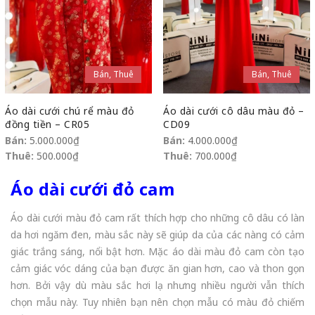
Bán, Thuê
Bán, Thuê
Áo dài cưới chú rể màu đỏ
Áo dài cưới cô dâu màu đỏ –
đồng tiền – CR05
CD09
Bán:
5.000.000
₫
Bán:
4.000.000
₫
Thuê:
500.000
₫
Thuê:
700.000
₫
Áo dài cưới đỏ cam
Áo dài cưới màu đỏ cam rất thích hợp cho những cô dâu có làn
da hơi ngăm đen, màu sắc này sẽ giúp da của các nàng có cảm
giác trắng sáng, nổi bật hơn. Mặc áo dài màu đỏ cam còn tạo
cảm giác vóc dáng của bạn được ăn gian hơn, cao và thon gọn
hơn. Bởi vậy dù màu sắc hơi lạ nhưng nhiều người vẫn thích
chọn mẫu này. Tuy nhiên bạn nên chọn mẫu có màu đỏ chiếm