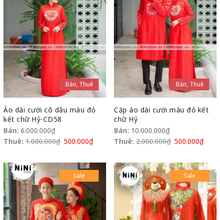
Bán, Thuê
Bán, Thuê
Áo dài cưới cô dâu màu đỏ
Cặp áo dài cưới màu đỏ kết
kết chữ Hỷ-CD58
chữ Hỷ
Bán:
6.000.000
₫
Bán:
10.000.000
₫
Thuê:
1.000.000
₫
500.000
₫
Thuê:
2.000.000
₫
500.000
₫
Sale
Sale