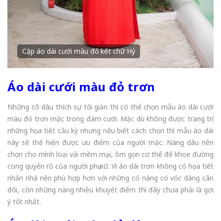
Áo dài gấm cặp thêu con công kết đá màu đỏ
Áo dài cưới màu đỏ trơn
Những cô dâu thích sự tối giản thì có thể chọn mẫu áo dài cưới
màu đỏ trơn mặc trong đám cưới. Mặc dù không được trang trí
những họa tiết cầu kỳ nhưng nếu biết cách chọn thì mẫu áo dài
này sẽ thể hiện được ưu điểm của người mặc. Nàng dâu nên
chọn cho mình loại vải mềm mại, ôm gọn cơ thể để khoe đường
cong quyến rũ của người phụ nữ. Vì áo dài trơn không có họa tiết
nhấn nhá nên phù hợp hơn với những có nàng có vóc dáng cân
đối, còn những nàng nhiều khuyết điểm thì đây chưa phải là gợi
ý tốt nhất.