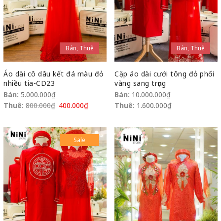
Bán, Thuê
Bán, Thuê
Áo dài cô dâu kết đá màu đỏ
Cặp áo dài cưới tông đỏ phối
nhiều tia-CD23
vàng sang trọng
Bán:
5.000.000
₫
Bán:
10.000.000
₫
Thuê:
800.000
₫
400.000
₫
Thuê:
1.600.000
₫
Sale