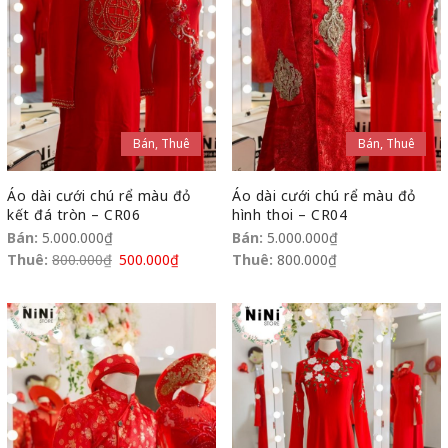
Bán, Thuê
Bán, Thuê
Áo dài cưới chú rể màu đỏ
Áo dài cưới chú rể màu đỏ
kết đá tròn – CR06
hình thoi – CR04
Bán:
5.000.000
₫
Bán:
5.000.000
₫
Thuê:
800.000
₫
500.000
₫
Thuê:
800.000
₫