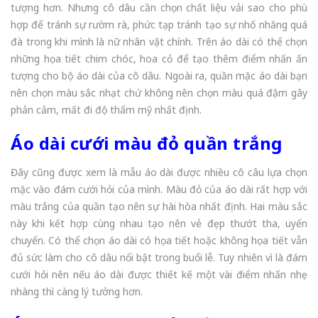
tượng hơn. Nhưng cô dâu cần chọn chất liệu vải sao cho phù
hợp để tránh sự rườm rà, phức tạp tránh tạo sự nhố nhăng quá
đà trong khi mình là nữ nhân vật chính. Trên áo dài có thể chọn
những họa tiết chim chóc, hoa cỏ để tạo thêm điểm nhấn ấn
tượng cho bộ áo dài của cô dâu. Ngoài ra, quần mặc áo dài bạn
nên chọn màu sắc nhạt chứ không nên chọn màu quá đậm gây
phản cảm, mất đi độ thẩm mỹ nhất định.
Áo dài cưới màu đỏ quần trắng
Đây cũng được xem là mẫu áo dài được nhiều cô câu lựa chọn
mặc vào đám cưới hỏi của mình. Màu đỏ của áo dài rất hợp với
màu trắng của quần tạo nên sự hài hòa nhất định. Hai màu sắc
này khi kết hợp cùng nhau tạo nên vẻ đẹp thướt tha, uyển
chuyển. Có thể chọn áo dài có họa tiết hoặc không họa tiết vẫn
đủ sức làm cho cô dâu nổi bật trong buổi lễ. Tuy nhiên vì là đám
cưới hỏi nên nếu áo dài được thiết kế một vài điểm nhấn nhẹ
nhàng thì càng lý tưởng hơn.