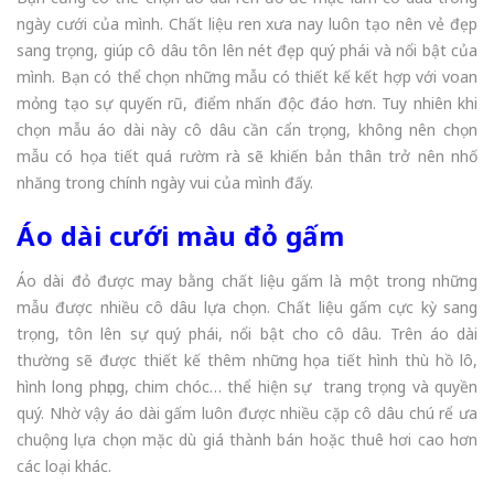
ngày cưới của mình. Chất liệu ren xưa nay luôn tạo nên vẻ đẹp
sang trọng, giúp cô dâu tôn lên nét đẹp quý phái và nổi bật của
mình. Bạn có thể chọn những mẫu có thiết kế kết hợp với voan
mỏng tạo sự quyến rũ, điểm nhấn độc đáo hơn. Tuy nhiên khi
chọn mẫu áo dài này cô dâu cần cẩn trọng, không nên chọn
mẫu có họa tiết quá rườm rà sẽ khiến bản thân trở nên nhố
nhăng trong chính ngày vui của mình đấy.
Áo dài cưới màu đỏ gấm
Áo dài đỏ được may bằng chất liệu gấm là một trong những
mẫu được nhiều cô dâu lựa chọn. Chất liệu gấm cực kỳ sang
trọng, tôn lên sự quý phái, nổi bật cho cô dâu. Trên áo dài
thường sẽ được thiết kế thêm những họa tiết hình thù hồ lô,
hình long phụng, chim chóc… thể hiện sự trang trọng và quyền
quý. Nhờ vậy áo dài gấm luôn được nhiều cặp cô dâu chú rể ưa
chuộng lựa chọn mặc dù giá thành bán hoặc thuê hơi cao hơn
các loại khác.