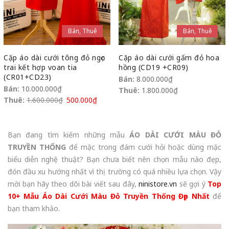
Bán, Thuê
Bán, Thuê
Cặp áo dài cưới tông đỏ ngọc
Cặp áo dài cưới gấm đỏ hoa
trai kết hợp voan tia
hồng (CD19 +CR09)
(CR01+CD23)
Bán:
8.000.000
₫
Bán:
10.000.000
₫
Thuê:
1.800.000
₫
Thuê:
1.600.000
₫
500.000
₫
Bạn đang tìm kiếm những mẫu
ÁO DÀI CƯỚI MÀU ĐỎ
TRUYỀN THỐNG
để mặc trong đám cưới hỏi hoặc dùng mặc
biểu diễn nghệ thuật? Bạn chưa biết nên chọn mẫu nào đẹp,
đón đầu xu hướng nhất vì thị trường có quá nhiều lựa chọn. Vậy
mời bạn hãy theo dõi bài viết sau đây,
ninistore.vn
sẽ gợi ý
Top
10+ Mẫu Áo Dài Cưới Màu Đỏ Truyền Thống Đẹp Nhất
để
bạn tham khảo.