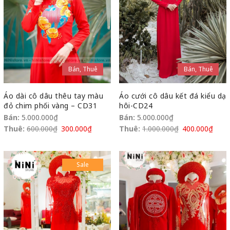
Bán, Thuê
Bán, Thuê
Áo dài cô dâu thêu tay màu
Áo cưới cô dâu kết đá kiểu dạ
đỏ chim phối vàng – CD31
hôi-CD24
Bán:
5.000.000
₫
Bán:
5.000.000
₫
Thuê:
600.000
₫
300.000
₫
Thuê:
1.000.000
₫
400.000
₫
Sale