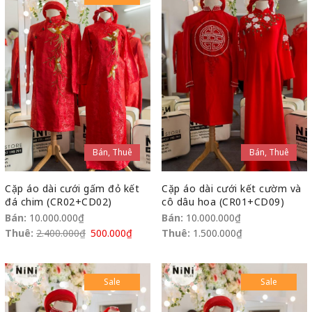
Bán, Thuê
Bán, Thuê
Cặp áo dài cưới gấm đỏ kết
Cặp áo dài cưới kết cườm và
đá chim (CR02+CD02)
cô dâu hoa (CR01+CD09)
Bán:
10.000.000
₫
Bán:
10.000.000
₫
Thuê:
2.400.000
₫
500.000
₫
Thuê:
1.500.000
₫
Sale
Sale