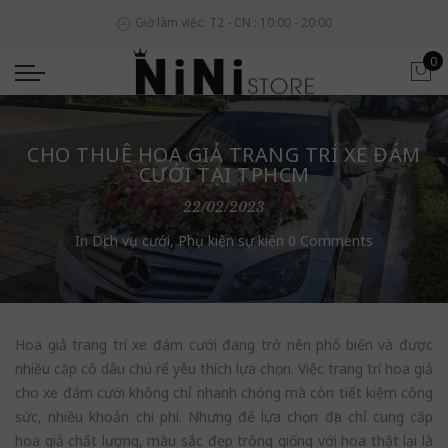
Giờ làm việc: T2 - CN : 10:00 - 20:00
0
CHO THUÊ HOA GIẢ TRANG TRÍ XE ĐÁM
CƯỚI TẠI TPHCM
22/02/2023
In
Dịch vụ cưới
,
Phụ kiện sự kiện
0 Comments
Hoa giả trang trí xe đám cưới đang trở nên phổ biến và được
nhiều cặp cô dâu chú rể yêu thích lựa chọn. Việc trang trí hoa giả
cho xe đám cưới không chỉ nhanh chóng mà còn tiết kiệm công
sức, nhiều khoản chi phí. Nhưng để lựa chọn địa chỉ cung cấp
hoa giả chất lượng, màu sắc đẹp trông giống với hoa thật lại là