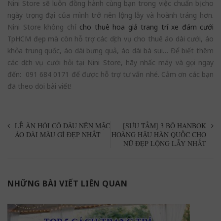
Nini Store sẽ luôn đồng hành cùng bạn trong việc chuẩn bị cho
ngày trọng đại của mình trở nên lộng lẫy và hoành tráng hơn.
Nini Store không chỉ
cho thuê hoa giả trang trí xe đám cưới
TpHCM đẹp mà còn hỗ trợ các dịch vụ cho thuê áo dài cưới, áo
khỏa trung quốc, áo dài bưng quả, áo dài bà sui… Để biết thêm
các dịch vụ cưới hỏi tại Nini Store, hãy nhấc máy và gọi ngay
đến: 091 684 0171 để được hỗ trợ tư vấn nhé. Cảm ơn các bạn
đã theo dõi bài viết!
LỄ ĂN HỎI CÔ DÂU NÊN MẶC
[SƯU TẦM] 3 BỘ HANBOK
ÁO DÀI MÀU GÌ ĐẸP NHẤT
HOÀNG HẬU HÀN QUỐC CHO
NỮ ĐẸP LỘNG LẪY NHẤT
NHỮNG BÀI VIẾT LIÊN QUAN