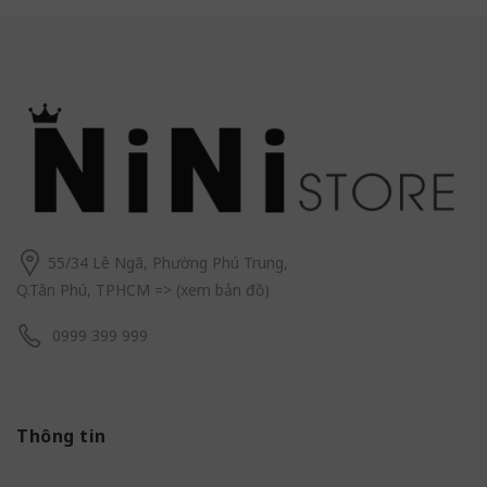
55/34 Lê Ngã, Phường Phú Trung,
Q.Tân Phú, TPHCM
=> (
xem bản đồ
)
0999 399 999
Thông tin