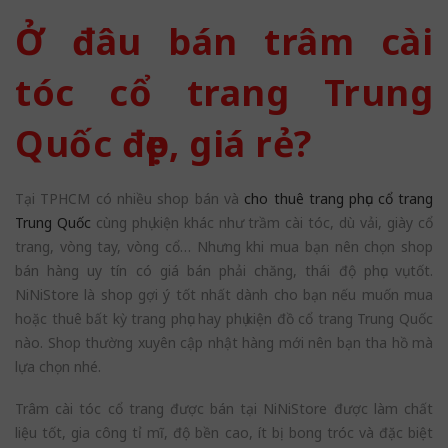
Ở đâu bán trâm cài
tóc cổ trang Trung
Quốc đẹp, giá rẻ?
Tại TPHCM có nhiều shop bán và
cho thuê trang phục cổ trang
Trung Quốc
cùng phụ kiện khác như trầm cài tóc, dù vải, giày cổ
trang, vòng tay, vòng cổ… Nhưng khi mua bạn nên chọn shop
bán hàng uy tín có giá bán phải chăng, thái độ phục vụ tốt.
NiNiStore là shop gợi ý tốt nhất dành cho bạn nếu muốn mua
hoặc thuê bất kỳ trang phục hay phụ kiện đồ cổ trang Trung Quốc
nào. Shop thường xuyên cập nhật hàng mới nên bạn tha hồ mà
lựa chọn nhé.
Trâm cài tóc cổ trang được bán tại NiNiStore được làm chất
liệu tốt, gia công tỉ mĩ, độ bền cao, ít bị bong tróc và đặc biệt