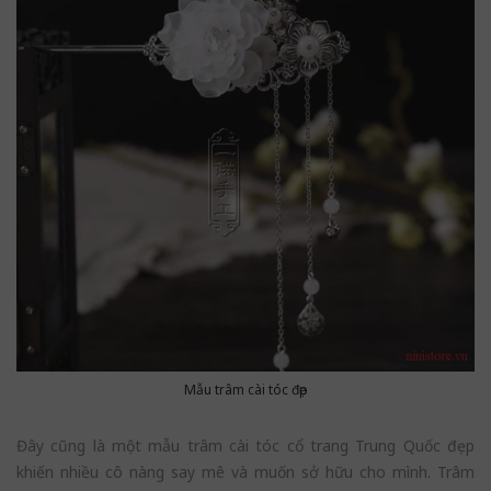
Mẫu trâm cài tóc đẹp
Đây cũng là một mẫu trâm cài tóc cổ trang Trung Quốc đẹp
khiến nhiều cô nàng say mê và muốn sở hữu cho mình. Trâm