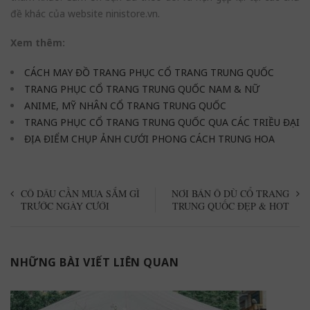
đề khác của website ninistore.vn.
Xem thêm:
CÁCH MAY ĐỒ TRANG PHỤC CỔ TRANG TRUNG QUỐC
TRANG PHỤC CỔ TRANG TRUNG QUỐC NAM & NỮ
ANIME, MỸ NHÂN CỔ TRANG TRUNG QUỐC
TRANG PHỤC CỔ TRANG TRUNG QUỐC QUA CÁC TRIỀU ĐẠI
ĐỊA ĐIỂM CHỤP ẢNH CƯỚI PHONG CÁCH TRUNG HOA
CÔ DÂU CẦN MUA SẮM GÌ
NƠI BÁN Ô DÙ CỔ TRANG
TRƯỚC NGÀY CƯỚI
TRUNG QUỐC ĐẸP & HOT
NHỮNG BÀI VIẾT LIÊN QUAN