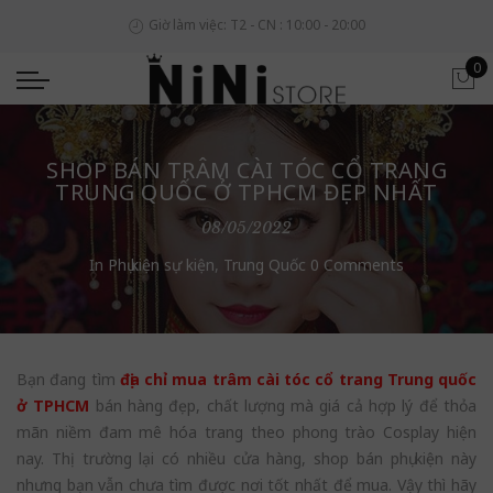
Giờ làm việc: T2 - CN : 10:00 - 20:00
0
SHOP BÁN TRÂM CÀI TÓC CỔ TRANG
TRUNG QUỐC Ở TPHCM ĐẸP NHẤT
08/05/2022
In
Phụ kiện sự kiện
,
Trung Quốc
0 Comments
Bạn đang tìm
địa chỉ mua trâm cài tóc cổ trang Trung quốc
ở TPHCM
bán hàng đẹp, chất lượng mà giá cả hợp lý để thỏa
mãn niềm đam mê hóa trang theo phong trào Cosplay hiện
nay. Thị trường lại có nhiều cửa hàng, shop bán phụ kiện này
nhưng bạn vẫn chưa tìm được nơi tốt nhất để mua. Vậy thì hãy