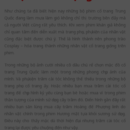
Như chúng ta đã biết hiện nay những bộ phim cổ trang Trung
Quốc đang làm mưa làm gió không chỉ thị trường bên đấy mà
cả người Việt cũng rất yêu thích. Khi xem phim khán giả không
chỉ quan tâm đến diễn xuất mà trang phục, phụ kiện của nhân vật
cũng đặc biệt được chú ý. Thế là hình thành nên phong trào
Cosplay – hóa trang thành những nhân vật cổ trang giống trên
phim.
Trong những bộ ảnh cưới nhiều cô dâu chú rể chọn mặc đồ cổ
trang Trung Quốc làm một trong những phong chụp ảnh của
mình. Và phụ kiện trâm cài tóc không thể thiếu trong những bộ
trang phục cổ trang ấy. Hoặc nhiều bạn mua trâm cài tóc cổ
trang để chụp hình kỷ yếu cùng bạn bè hoặc mua vì trong phim
thần tượng của mình sử dụng cây trâm đó. Điển hình gần đây rất
nhiều bạn săn lùng mua cây trâm Hoàng đế Phượng linh do
nhân vật chính trong phim Hương mật tựa khói sương sử dụng.
Điều này cho thấy mặc dù thời hiện đại nhưng trâm cài tóc cổ
trang lại được yêu chuộng đến như vậy.