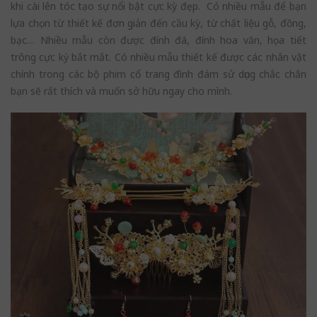
khi cài lên tóc tạo sự nổi bật cực kỳ đẹp. Có nhiều mẫu để bạn
lựa chọn từ thiết kế đơn giản đến cầu kỳ, từ chất liệu gỗ, đồng,
bạc… Nhiều mẫu còn được đính đá, đính hoa văn, họa tiết
trông cực kỳ bắt mắt. Có nhiều mẫu thiết kế được các nhân vật
chính trong các bộ phim cổ trang đình đám sử dụng chắc chắn
bạn sẽ rất thích và muốn sở hữu ngay cho mình.