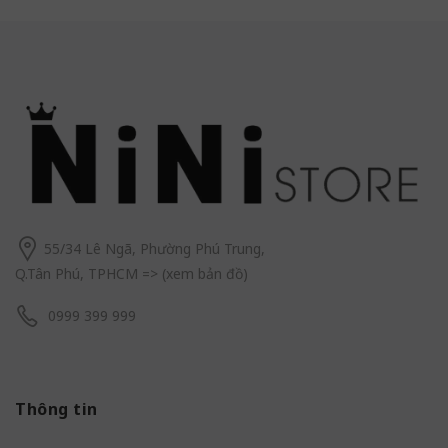
55/34 Lê Ngã, Phường Phú Trung,
Q.Tân Phú, TPHCM
=> (
xem bản đồ
)
0999 399 999
Thông tin