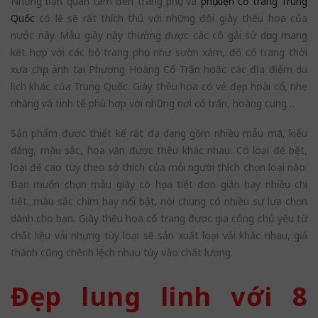
Những bạn quan tâm đến trang phục và
phụ kiện cổ trang Trung
Quốc
có lẽ sẽ rất thích thú với những đôi giày thêu hoa của
nước này. Mẫu giày này thường được các cô gái sử dụng mang
kết hợp với các bộ trang phục như sườn xám, đồ cổ trang thời
xưa chụp ảnh tại Phương Hoàng Cổ Trấn hoặc các địa điểm du
lịch khác của Trung Quốc. Giày thêu hoa có vẻ đẹp hoài cổ, nhẹ
nhàng và tinh tế phù hợp với những nơi cổ trấn, hoàng cung…
Sản phẩm được thiết kế rất đa dạng gồm nhiều mẫu mã, kiểu
dáng, màu sắc, hoa văn được thêu khác nhau. Có loại đế bệt,
loại đế cao tùy theo sở thích của mỗi người thích chọn loại nào.
Bạn muốn chọn mẫu giày có họa tiết đơn giản hay nhiều chi
tiết, màu sắc chìm hay nổi bật, nói chung có nhiều sự lựa chọn
dành cho bạn. Giày thêu hoa cổ trang được gia công chủ yếu từ
chất liệu vải nhưng tùy loại sẽ sản xuất loại vải khác nhau, giá
thành cũng chênh lệch nhau tùy vào chất lượng.
Đẹp lung linh với 8