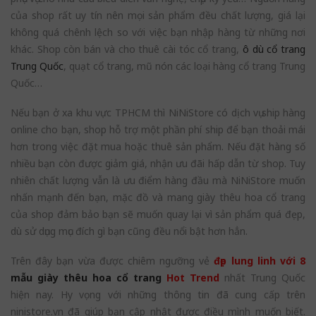
của shop rất uy tín nên mọi sản phẩm đều chất lượng, giá lại
không quá chênh lệch so với việc bạn nhập hàng từ những nơi
khác. Shop còn bán và cho thuê cài tóc cổ trang,
ô dù cổ trang
Trung Quốc
, quạt cổ trang, mũ nón các loại hàng cổ trang Trung
Quốc…
Nếu bạn ở xa khu vực TPHCM thì NiNiStore có dịch vụ ship hàng
online cho bạn, shop hỗ trợ một phần phí ship để bạn thoải mái
hơn trong việc đặt mua hoặc thuê sản phẩm. Nếu đặt hàng số
nhiều bạn còn được giảm giá, nhận ưu đãi hấp dẫn từ shop. Tuy
nhiên chất lượng vẫn là ưu điểm hàng đầu mà NiNiStore muốn
nhấn mạnh đến bạn, mặc đồ và mang giày thêu hoa cổ trang
của shop đảm bảo bạn sẽ muốn quay lại vì sản phẩm quá đẹp,
dù sử dụng mục đích gì bạn cũng đều nổi bật hơn hẳn.
Trên đây bạn vừa được chiêm ngưỡng vẻ
đẹp lung linh với 8
mẫu giày thêu hoa cổ trang
Hot Trend
nhất Trung Quốc
hiện nay. Hy vọng với những thông tin đã cung cấp trên
ninistore.vn đã giúp bạn cập nhật được điều mình muốn biết.