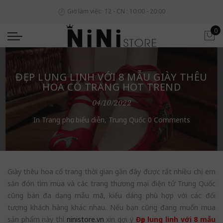
Giờ làm việc: T2 - CN : 10:00 - 20:00
0
ĐẸP LUNG LINH VỚI 8 MẪU GIÀY THÊU
HOA CỔ TRANG HOT TREND
04/10/2022
In
Trang phục biểu diễn
,
Trung Quốc
0 Comments
Giày thêu hoa cổ trang thời gian gần đây được rất nhiều chị em
săn đón tìm mua và các trang thương mại điện tử Trung Quốc
cũng bán đa dạng mẫu mã, kiểu dáng phù hợp với các đối
tượng khách hàng khác nhau. Nếu bạn cũng đang muốn mua
sản phẩm này thì
ninistore.vn
xin gợi ý
Đẹp lung linh với 8 mẫu