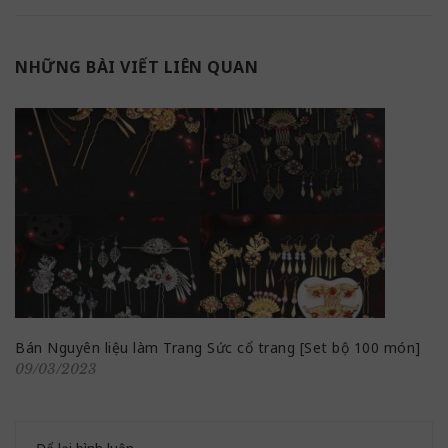
NHỮNG BÀI VIẾT LIÊN QUAN
Bán Nguyên liệu làm Trang Sức cổ trang [Set bộ 100 món]
09/03/2023