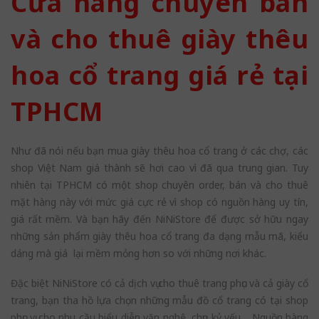
Cửa hàng chuyên bán
và cho thuê giày thêu
hoa cổ trang giá rẻ tại
TPHCM
Như đã nói nếu bạn mua giày thêu hoa cổ trang ở các chợ, các
shop Việt Nam giá thành sẽ hơi cao vì đã qua trung gian. Tuy
nhiên tại TPHCM có một shop chuyên order, bán và cho thuê
mặt hàng này với mức giá cực rẻ vì shop có nguồn hàng uy tín,
giá rất mềm. Và bạn hãy đến NiNiStore để được sở hữu ngay
những sản phẩm giày thêu hoa cổ trang đa dạng mẫu mã, kiểu
dáng mà giá lại mềm mỏng hơn so với những nơi khác.
Đặc biệt NiNiStore có cả dịch vụ cho thuê trang phục và cả giày cổ
trang, bạn tha hồ lựa chọn những mẫu đồ cổ trang có tại shop
phục vụ cho nhu cầu biểu diễn văn nghệ, chụp kỷ yếu… Nguồn hàng