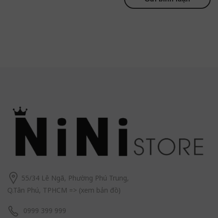
55/34 Lê Ngã, Phường Phú Trung,
Q.Tân Phú, TPHCM
=> (
xem bản đồ
)
0999 399 999