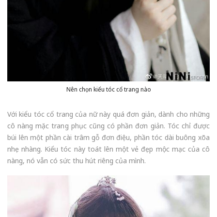
Nên chọn kiểu tóc cổ trang nào
Với kiểu tóc cổ trang của nữ này quá đơn giản, dành cho những
cô nàng mặc trang phục cũng có phần đơn giản. Tóc chỉ được
búi lên một phần cài trâm gỗ đơn điệu, phần tóc dài buông xõa
nhẹ nhàng. Kiểu tóc này toát lên một vẻ đẹp mộc mạc của cô
nàng, nó vẫn có sức thu hút riêng của mình.