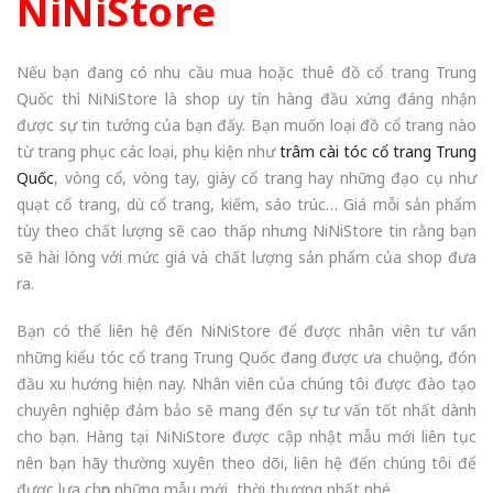
NiNiStore
Nếu bạn đang có nhu cầu mua hoặc thuê đồ cổ trang Trung
Quốc thì NiNiStore là shop uy tín hàng đầu xứng đáng nhận
được sự tin tưởng của bạn đấy. Bạn muốn loại đồ cổ trang nào
từ trang phục các loại, phụ kiện như
trâm cài tóc cổ trang Trung
Quốc
, vòng cổ, vòng tay, giày cổ trang hay những đạo cụ như
quạt cổ trang, dù cổ trang, kiếm, sáo trúc… Giá mỗi sản phẩm
tùy theo chất lượng sẽ cao thấp nhưng NiNiStore tin rằng bạn
sẽ hài lòng với mức giá và chất lượng sản phẩm của shop đưa
ra.
Bạn có thể liên hệ đến NiNiStore để được nhân viên tư vấn
những kiểu tóc cổ trang Trung Quốc đang được ưa chuộng, đón
đầu xu hướng hiện nay. Nhân viên của chúng tôi được đào tạo
chuyên nghiệp đảm bảo sẽ mang đến sự tư vấn tốt nhất dành
cho bạn. Hàng tại NiNiStore được cập nhật mẫu mới liên tục
nên bạn hãy thường xuyên theo dõi, liên hệ đến chúng tôi để
được lựa chọn những mẫu mới, thời thượng nhất nhé.