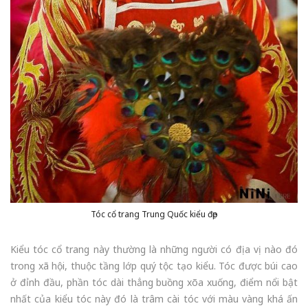
Tóc cổ trang Trung Quốc kiểu đẹp
Kiểu tóc cổ trang này thường là những người có địa vị nào đó
trong xã hội, thuộc tầng lớp quý tộc tạo kiểu. Tóc được búi cao
ở đỉnh đầu, phần tóc dài thẳng buồng xõa xuống, điểm nổi bật
nhất của kiểu tóc này đó là trâm cài tóc với màu vàng khá ấn