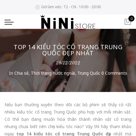
Giờ làm việc: T2 - CN : 10:00 - 20:00
0
TOP 14 KIỂU TÓC CỔ TRANG TRUNG
QUỐC ĐẸP NHẤT
26/12/2022
In
Chia sẻ
,
Thời trang nước ngoài
,
Trung Quốc
0 Comments
Nếu bạn thường xuyên theo dõi các bộ phim sẽ thấy có rất
nhiều kiểu tóc cổ trang Trung Quốc phù hợp với mỗi nhân vật.
Có thể bạn đang muốn hóa thân thành nhân vật cổ trang
nhưng chưa biết nên chọn kiểu tóc nào? Vậy thì hãy tham khảo
ngay
top 14 kiểu tóc cổ trang Trung Quốc
đẹp
nhất mà