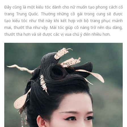
Đây cũng là một kiểu tóc dành cho nữ muốn tạo phong cách cổ
trang Trung Quốc. Thường những cô gái trong cung sẽ được
tạo kiểu tóc như thế này khi kết hợp với bộ trang phục mảnh
mai, thướt tha như vậy. Mái tóc giúp cô nàng trở nên dịu dàng,
thướt tha hơn và sẽ được các vị vua chú ý đến nhiều hơn.