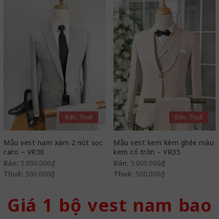
Bán, Thuê
Bán, Thuê
Mẫu vest nam xám 2 nút sọc
Mẫu vest kem kèm ghile màu
caro – VR30
kem cổ tròn – VR35
Bán:
5.000.000
₫
Bán:
5.000.000
₫
Thuê:
500.000
₫
Thuê:
500.000
₫
Giá 1 bộ vest nam bao