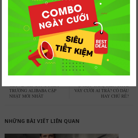
vest nam rẻ nhất với chất lượng và mẫu mã đẹp, sang trọng. Để
biết thêm thông tin chi tiết về dịch vụ thuê vest nam quý khách
có thể liên hệ trực tiếp đến ninistore.vn để nhân viên hỗ trợ tư
vấn và báo giá cụ thể nhé.
Tham khảo thêm
Cách mặc vest đi giày thể thao nữ hợp mốt không lỗi thời
Xem bài viết
GIÁ VÉ VÀO CỔNG PHIM
[NHẠY CẢM] TIỀN THUÊ
TRƯỜNG ALIBABA CẬP
VÁY CƯỚI AI TRẢ? CÔ DÂU
NHẬT MỚI NHẤT
HAY CHÚ RỂ?
NHỮNG BÀI VIẾT LIÊN QUAN