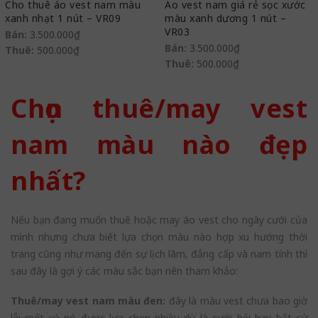
Cho thuê áo vest nam màu
Áo vest nam giá rẻ sọc xước
xanh nhạt 1 nút – VR09
màu xanh dương 1 nút –
VR03
Bán:
3.500.000
₫
Bán:
3.500.000
₫
Thuê:
500.000
₫
Thuê:
500.000
₫
Chọn thuê/may vest
nam màu nào đẹp
nhất?
Nếu bạn đang muốn thuê hoặc may áo vest cho ngày cưới của
mình nhưng chưa biết lựa chọn màu nào hợp xu hướng thời
trang cũng như mang đến sự lịch lãm, đẳng cấp và nam tính thì
sau đây là gợi ý các màu sắc bạn nên tham khảo:
Thuê/may vest nam màu đen:
đây là màu vest chưa bao giờ
lỗi mốt và nó được lựa chọn nhiều dù là cưới hỏi hay bất cứ