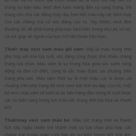
trong sự kiện nào. Vest đen luôn mang đến sự sang trọng, trẻ
trung cho cho các đấng mày râu, hơn hết màu này rất thích hợp
cho các chàng trai có vóc dáng cao to. Tuy nhiên, vest đen
thường rất dễ phối trang phục mặc kèm bên trong như áo sơ mi,
cà vạt giúp vẽ ngoài của bạn trở nên hoàn hảo hơn.
Thuê/ may vest nam màu ghi xám:
Đây là màu trung tính
phù hợp với mọi lứa tuổi, vóc dáng cũng được khá nhiều chàng
trang lựa chọn. Màu xám là sự trung hòa giữa sắc xanh năng
động và đen cổ điển, cũng là sắc màu được ưa chuộng trên
trang phục suit. Màu xám thật sự là một màu cực kì được ưa
chuộng trên phục trang đồ vest nam bởi tính da dụng của nó, một
bộ vest màu xám sẽ luôn là ưu tiên hàng đầu trong lễ cưới hoặc
các sự kiện sang trọng bởi màu sắc trung tính hài hòa và thanh
lịch.
Thuê/may vest nam màu be:
Màu sắc trang nhã và thanh
lịch này ngẫu nhiên trở thành một sự lựa chọn phù hợp các
chàng trai trong ngày cưới hay dự sự kiện trong tiết trời ấm.