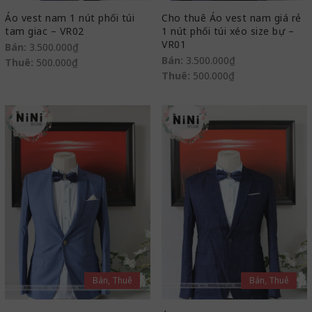
Áo vest nam 1 nút phối túi
Cho thuê Áo vest nam giá rẻ
tam giac – VR02
1 nút phối túi xéo size bự –
VR01
Bán:
3.500.000
₫
Bán:
3.500.000
₫
Thuê:
500.000
₫
Thuê:
500.000
₫
Bán, Thuê
Bán, Thuê