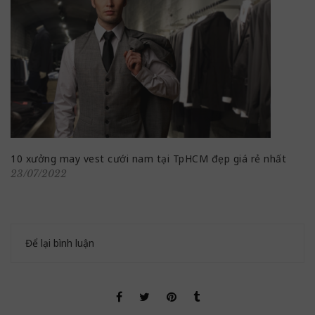
10 xưởng may vest cưới nam tại TpHCM đẹp giá rẻ nhất
23/07/2022
Để lại bình luận