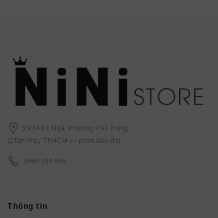
55/34 Lê Ngã, Phường Phú Trung,
Q.Tân Phú, TPHCM
=> (
xem bản đồ
)
0999 399 999
Thông tin