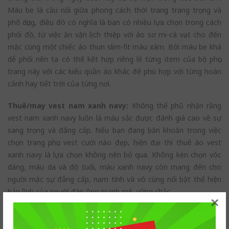
Màu be là cầu nối giữa phong cách thời trang trang trọng và
phổ dụng, điều đó có nghĩa là ban có nhiều lựa chọn trong cách
phối đồ, từ việc ăn vận lịch thiệp với áo sơ mi-cà vạt cho đến
mặc cùng một chiếc áo thun slim-fit màu xám. Bởi màu be khá
dễ phối nên ta có thể kết hợp riêng lẻ từng item của bộ phục
trang này với các kiểu quần áo khác để phù hợp với từng hoàn
cảnh hay tiết trời của từng nơi.
Thuê/may vest nam xanh navy:
Không thể phũ nhận rằng
vest nam xanh navy luôn là màu sắc được đánh giá cao về sự
sang trọng và đẳng cấp. Nếu bạn đang băn khoăn trong việc
chọn trang phục vest cưới nào đẹp, hiện đại thì thuê áo vest
xanh navy là lựa chọn không nên bỏ qua. Không kén chọn vóc
dáng, màu da và độ tuổi, màu xanh navy còn mang đến cho
người mặc sự đẳng cấp, nam tính và vô cùng nổi bật thể hiện
bản lĩnh của người đàn ông mạnh mẽ, vững chắc.
×
Hi vọng với nội dung bài viết, giúp các bạn giải đáp được thắc
mắc
giá 1 bộ vest nam
cũng như lựa chọn cho mình địa chỉ thuê