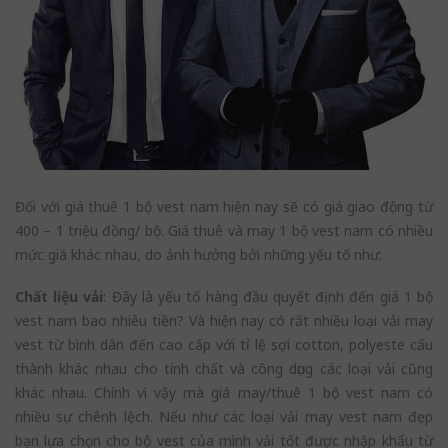
Đối với giá thuê 1 bộ vest nam hiện nay sẽ có giá giao động từ
400 – 1 triệu đồng/ bộ. Giá thuê và may 1 bộ vest nam có nhiều
mức giá khác nhau, do ảnh hưởng bởi những yếu tố như:
Chất liệu vải
: Đây là yếu tố hàng đầu quyết định đến giá 1 bộ
vest nam bao nhiêu tiền? Và hiện nay có rất nhiều loại vải may
vest từ bình dân đến cao cấp với tỉ lệ sợi cotton, polyeste cấu
thành khác nhau cho tính chất và công dụng các loại vải cũng
khác nhau. Chính vì vậy mà giá may/thuê 1 bộ vest nam có
nhiều sự chênh lệch. Nếu như các loại vải may vest nam đẹp
bạn lựa chọn cho bộ vest của mình vải tốt được nhập khẩu từ