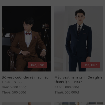
Bán, Thuê
Bán, Thuê
Bộ vest cưới chú rể màu nâu
Mẫu vest nam xanh đen ghile
1 nút – VR29
thanh lịch – VR37
Bán:
5.000.000
₫
Bán:
5.000.000
₫
Thuê:
500.000
₫
Thuê:
500.000
₫