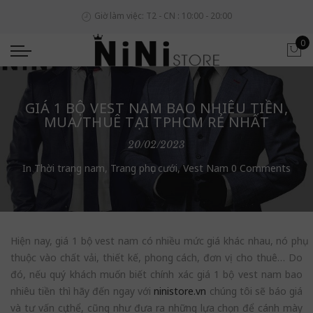
Giờ làm việc: T2 - CN : 10:00 - 20:00
0
GIÁ 1 BỘ VEST NAM BAO NHIÊU TIỀN,
MUA/THUÊ TẠI TPHCM RẺ NHẤT
20/02/2023
In
Thời trang nam
,
Trang phục cưới
,
Vest Nam
0 Comments
Hiện nay, giá 1 bộ vest nam có nhiều mức giá khác nhau, nó phụ
thuộc vào chất vải, thiết kế, phong cách, đơn vị cho thuê… Do
đó, nếu quý khách muốn biết chính xác giá 1 bộ vest nam bao
nhiêu tiền thì hãy đến ngay với
ninistore.vn
chúng tôi sẽ báo giá
và tư vấn cụ thể, cũng như đưa ra những lựa chọn để cánh mày