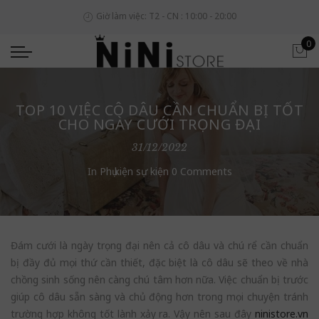
Giờ làm việc: T2 - CN : 10:00 - 20:00
0
TOP 10 VIỆC CÔ DÂU CẦN CHUẨN BỊ TỐT
CHO NGÀY CƯỚI TRỌNG ĐẠI
31/12/2022
In
Phụ kiện sự kiện
0 Comments
Đám cưới là ngày trọng đại nên cả cô dâu và chú rể cần chuẩn
bị đầy đủ mọi thứ cần thiết, đặc biệt là cô dâu sẽ theo về nhà
chồng sinh sống nên càng chú tâm hơn nữa. Việc chuẩn bị trước
giúp cô dâu sẵn sàng và chủ động hơn trong mọi chuyện tránh
trường hợp không tốt lành xảy ra. Vậy nên sau đây
ninistore.vn