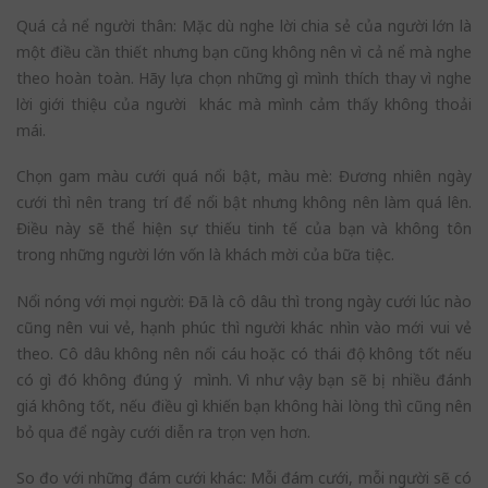
Quá cả nể người thân: Mặc dù nghe lời chia sẻ của người lớn là
một điều cần thiết nhưng bạn cũng không nên vì cả nể mà nghe
theo hoàn toàn. Hãy lựa chọn những gì mình thích thay vì nghe
lời giới thiệu của người khác mà mình cảm thấy không thoải
mái.
Chọn gam màu cưới quá nổi bật, màu mè: Đương nhiên ngày
cưới thì nên trang trí để nổi bật nhưng không nên làm quá lên.
Điều này sẽ thể hiện sự thiếu tinh tế của bạn và không tôn
trong những người lớn vốn là khách mời của bữa tiệc.
Nổi nóng với mọi người: Đã là cô dâu thì trong ngày cưới lúc nào
cũng nên vui vẻ, hạnh phúc thì người khác nhìn vào mới vui vẻ
theo. Cô dâu không nên nổi cáu hoặc có thái độ không tốt nếu
có gì đó không đúng ý mình. Vì như vậy bạn sẽ bị nhiều đánh
giá không tốt, nếu điều gì khiến bạn không hài lòng thì cũng nên
bỏ qua để ngày cưới diễn ra trọn vẹn hơn.
So đo với những đám cưới khác: Mỗi đám cưới, mỗi người sẽ có