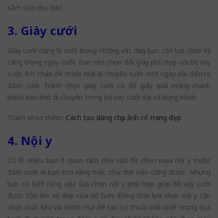
sắm sửa chu đáo.
3. Giày cưới
Giày cưới cũng là một trong những vật dụng bạn cần lựa chọn kỹ
càng trong ngày cưới. Bạn nên chọn đôi giày phù hợp với bộ váy
cưới, êm chân để thoải mái di chuyển suốt một ngày dài diễn ra
đám cưới. Tránh chọn giày cưới có đế giày quá mỏng manh
khiến bạn khó di chuyển trong bộ váy cưới dài và bồng bềnh.
Tham khảo thêm:
C
ách tạo dáng chụp ảnh cổ trang đẹp
4. Nội y
Có lẽ nhiều bạn ít quan tâm đến vấn đề chọn mua nội y trước
đám cưới vì bạn cho rằng mặc như thế nào cũng được. Nhưng
bạn có biết rằng việc lựa chọn nội y phù hợp giúp bộ váy cưới
được tôn lên vẻ đẹp của nó hơn. Đồng thời lựa chọn nội y cần
chọn chất liệu vải mềm mại để tạo sự thoải mái nhất trong quá