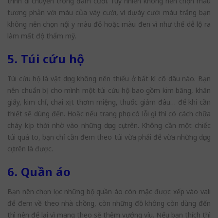
trình di chuyển trong đám cưới. Tuy nhiên không nên chọn màu
tương phản với màu của váy cưới, ví dụ váy cưới màu trắng bạn
không nên chọn nội y màu đỏ hoặc màu đen vì như thế dễ lộ ra
làm mất độ thẩm mỹ.
5. Túi cứu hộ
Túi cứu hộ là vật dụng không nên thiếu ở bất kì cô dâu nào. Bạn
nên chuẩn bị cho mình một túi cứu hộ bao gồm kim băng, khăn
giấy, kim chỉ, chai xịt thơm miệng, thuốc giảm đâu… để khi cần
thiết sẽ dùng đến. Hoặc nếu trang phục có lỗi gì thì có cách chữa
cháy kịp thời nhờ vào những dụng cụ trên. Không cần một chiếc
túi quá to, bạn chỉ cần đem theo túi vừa phải để vừa những dụng
cụ trên là được.
6. Quần áo
Bạn nên chọn lọc những bộ quần áo còn mặc được xếp vào vali
để đem về theo nhà chồng, còn những đồ không còn dùng đến
thì nên để lại vì mang theo sẽ thêm vướng víu. Nếu bạn thích thì