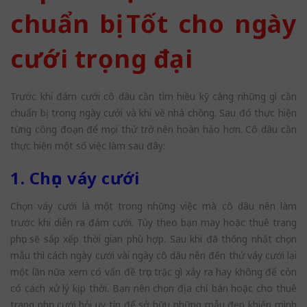
chuẩn bị Tốt cho ngày
cưới trọng đại
Trước khi đám cưới cô dâu cần tìm hiều kỹ càng những gì cần
chuẩn bị trong ngày cưới và khi về nhà chồng. Sau đó thực hiện
từng công đoạn để mọi thứ trở nên hoàn hảo hơn. Cô dâu cần
thực hiện một số việc làm sau đây:
1. Chọn váy cưới
Chọn váy cưới là một trong những việc mà cô dâu nên làm
trước khi diễn ra đám cưới. Tùy theo bạn may hoặc thuê trang
phục sẽ sắp xếp thời gian phù hợp. Sau khi đã thống nhất chọn
mẫu thì cách ngày cưới vài ngày cô dâu nên đến thử váy cưới lại
một lần nữa xem có vấn đề trục trặc gì xảy ra hay không để còn
có cách xử lý kịp thời. Bạn nên chọn địa chỉ bán hoặc cho thuê
trang phục cưới hỏi uy tín để sở hữu những mẫu đẹp khiến mình