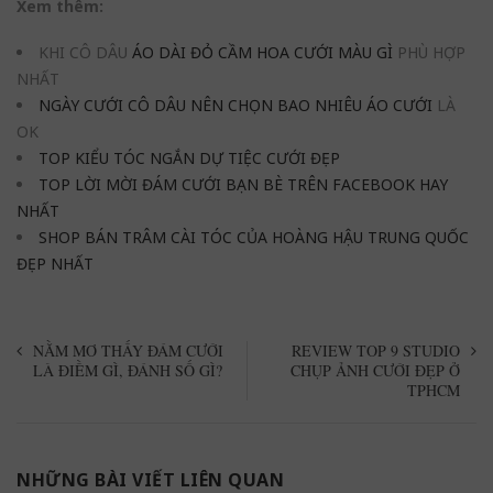
Xem thêm:
KHI CÔ DÂU
ÁO DÀI ĐỎ CẦM HOA CƯỚI MÀU GÌ
PHÙ HỢP
NHẤT
NGÀY CƯỚI CÔ DÂU NÊN CHỌN BAO NHIÊU ÁO CƯỚI
LÀ
OK
TOP KIỂU TÓC NGẮN DỰ TIỆC CƯỚI ĐẸP
TOP LỜI MỜI ĐÁM CƯỚI BẠN BÈ TRÊN FACEBOOK HAY
NHẤT
SHOP BÁN TRÂM CÀI TÓC CỦA HOÀNG HẬU TRUNG QUỐC
ĐẸP NHẤT
NẰM MƠ THẤY ĐÁM CƯỚI
REVIEW TOP 9 STUDIO
LÀ ĐIỀM GÌ, ĐÁNH SỐ GÌ?
CHỤP ẢNH CƯỚI ĐẸP Ở
TPHCM
NHỮNG BÀI VIẾT LIÊN QUAN