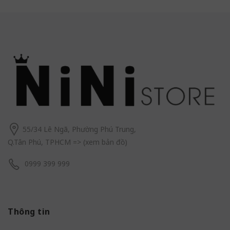
55/34 Lê Ngã, Phường Phú Trung,
Q.Tân Phú, TPHCM
=> (
xem bản đồ
)
0999 399 999
Thông tin