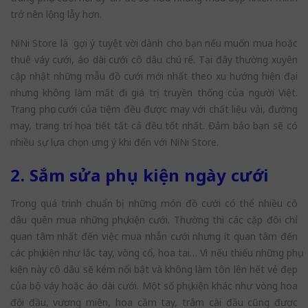
trở nên lộng lẫy hơn.
NiNi Store là gợi ý tuyệt vời dành cho bạn nếu muốn mua hoặc
thuê váy cưới, áo dài cưới cô dâu chú rể. Tại đây thường xuyên
cập nhật những mẫu đồ cưới mới nhất theo xu hướng hiện đại
nhưng không làm mất đi giá trị truyền thống của người Việt.
Trang phục cưới của tiệm đều được may với chất liệu vải, đường
may, trang trí họa tiết tất cả đều tốt nhất. Đảm bảo bạn sẽ có
nhiều sự lựa chọn ưng ý khi đến với NiNi Store.
2. Sắm sửa phụ kiện ngày cưới
Trong quá trình chuẩn bị những món đồ cưới có thể nhiều cô
dâu quên mua những phụ kiện cưới. Thường thì các cặp đôi chỉ
quan tâm nhất đến việc mua nhẫn cưới nhưng ít quan tâm đến
các phụ kiện như lắc tay, vòng cổ, hoa tai… Vì nếu thiếu những phụ
kiện này cô dâu sẽ kém nổi bật và không làm tôn lên hết vẻ đẹp
của bộ váy hoặc áo dài cưới. Một số phụ kiện khác như vòng hoa
đội đầu, vương miện, hoa cầm tay, trâm cài đầu cũng được