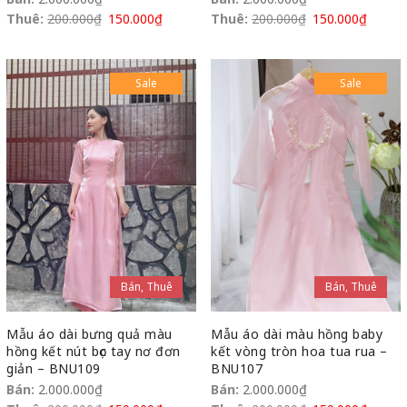
Thuê:
200.000
₫
150.000
₫
Thuê:
200.000
₫
150.000
₫
Sale
Sale
Bán, Thuê
Bán, Thuê
Mẫu áo dài bưng quả màu
Mẫu áo dài màu hồng baby
hồng kết nút bọc tay nơ đơn
kết vòng tròn hoa tua rua –
giản – BNU109
BNU107
Bán:
2.000.000
₫
Bán:
2.000.000
₫