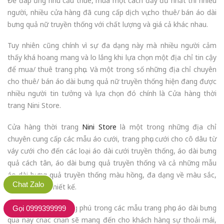
Để đáp ứng nhu cầu thuê, mua một cách đầy đủ nhất thì nhiều
người, nhiều cửa hàng đã cung cấp dịch vụ cho thuê/ bán áo dài
bưng quả nữ truyền thống với chất lượng và giá cả khác nhau.
Tuy nhiên cũng chính vì sự đa dạng này mà nhiều người cảm
thấy khá hoang mang và lo lắng khi lựa chọn một địa chỉ tin cậy
để mua/ thuê trang phục. Và một trong số những địa chỉ chuyên
cho thuê/ bán áo dài bưng quả nữ truyền thống hiện đang được
nhiều người tin tưởng và lựa chọn đó chính là Cửa hàng thời
trang Nini Store.
Cửa hàng thời trang
Nini Store
là một trong những địa chỉ
chuyên cung cấp các mẫu áo cưới, trang phục cưới cho cô dâu từ
váy cưới cho đến các loại áo dài cưới truyền thống, áo dài bưng
quả cách tân, áo dài bưng quả truyền thống và cả những mẫu
áo dài bưng quả truyền thống màu hồng, đa dạng về màu sắc,
Chat Zalo
kiểu dáng và thiết kế.
Sự đa dạng và phong phú trong các mẫu trang phục áo dài bưng
Gọi 0999399999
quả này chắc chắn sẽ mang đến cho khách hàng sự thoải mái,