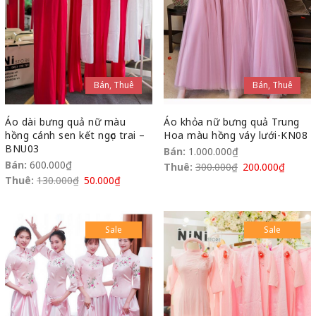
Bán, Thuê
Bán, Thuê
Áo dài bưng quả nữ màu
Áo khỏa nữ bưng quả Trung
hồng cánh sen kết ngọc trai –
Hoa màu hồng váy lưới-KN08
BNU03
Bán:
1.000.000
₫
Bán:
600.000
₫
Thuê:
300.000
₫
200.000
₫
Thuê:
130.000
₫
50.000
₫
Sale
Sale