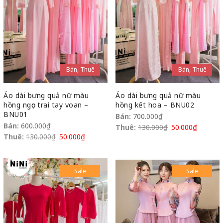
Bán, Thuê
Bán, Thuê
Áo dài bưng quả nữ màu
Áo dài bưng quả nữ màu
hồng ngọc trai tay voan –
hồng kết hoa – BNU02
BNU01
Bán:
700.000
₫
Bán:
600.000
₫
Thuê:
130.000
₫
50.000
₫
Thuê:
130.000
₫
50.000
₫
Sale
Sale